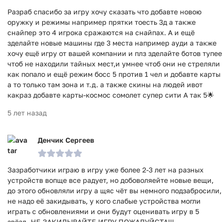
Разраб спасибо за игру хочу сказать что добавте новою
оружку и режимы например прятки тоесть 3д а также
снайпер это 4 игрока сражаются на снайпах. А и ещё
зделайте новые машины где 3 места например ауди а также
хочу ещё игру от вашей компании и плз зделайте ботов тупее
чтоб не находили тайных мест,и умнее чтоб они не стреляли
как попало и ещё режим босс 5 против 1 чел и добавте карты
а то только там зона и т.д. а также скины на людей ивот
какраз добавте карты-космос сомолет супер сити А так 5🌟
5 лет назад
Денчик Сергеев
Зазработчики играю в игру уже более 2-3 лет на разных
устройств вопще все радует, но добоволяейте новые вещи,
до этого обновляли игру а щяс чёт вы немного подзабросили,
не надо её закидывать, у кого слабые устройства могли
играть с обновлениями и они будут оценивать игру в 5
звёзд. НЕ ЗАКИДЫВАЙТЕ ИГРУ ПОЖАЛУЙСТА!!!