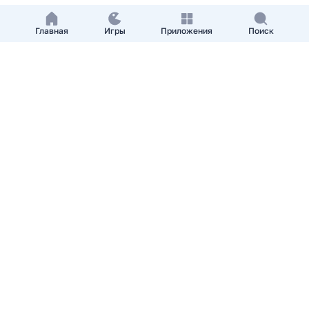
Главная
Игры
Приложения
Поиск
Добавить приложение
О нас
Контакты
APKshki.com. Все права защищены, копирование
материалов разрешенно только с указанием активной
ссылки на APKshki.com
Все упомянутые товарные знаки, названия игр и
компаний, логотипы, материалы являются собственностью