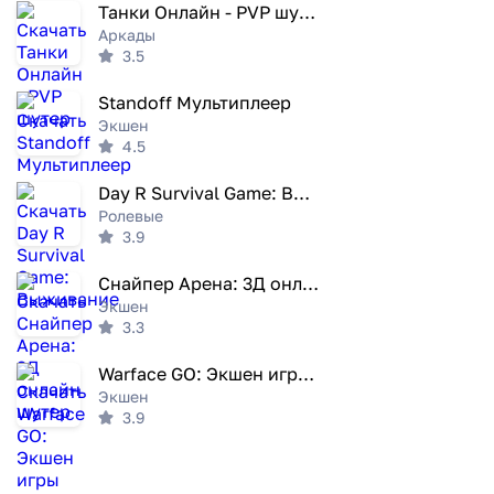
Танки Онлайн - PVP шутер
Аркады
3.5
Standoff Мультиплеер
Экшен
4.5
Day R Survival Game: Выживание
Ролевые
3.9
Снайпер Арена: 3Д онлайн шутер
Экшен
3.3
Warface GO: Экшен игры по сети
Экшен
3.9