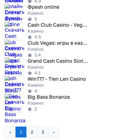
4.9
Фρesh online
Казино
5
Cash Club Casino - Vegas Slots
Казино
4.5
Club Vegas: игры в казино
Казино
3.4
Grand Cash Casino Slots Games
Казино
4.1
Win777 - Tien Len Casino
Казино
4
Big Bass Bonanza
Казино
2
‹
1
2
3
›