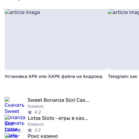
Установка APK или XAPK файла на Андроид
Telegram: как
Sweet Bonanza Slot Casino Game
Казино
4.2
Lotsa Slots - игры в казино
Казино
3.2
Рокс казино