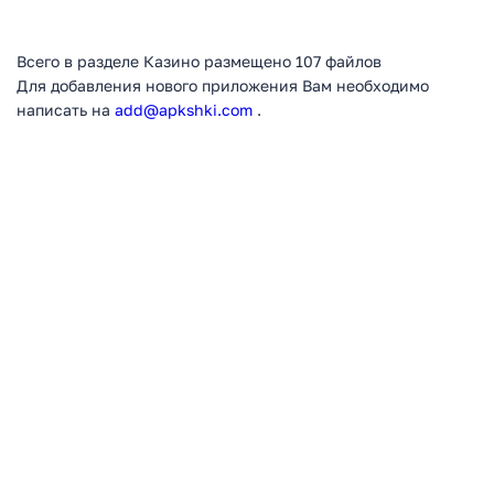
Всего в разделе Казино размещено 107 файлов
Для добавления нового приложения Вам необходимо
написать на
add@apkshki.com
.