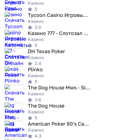
Казино
5
Tycoon Casino Игровые Автоматы
Казино
3.9
Казино 777 - Слотозал Онлайн
Казино
5
DH Texas Poker
Казино
2.4
Plinko
Казино
5
The Dog House Mws - Slot Game
Казино
3.8
The Dog House
Казино
5
American Poker 90's Casino
Казино
4.3