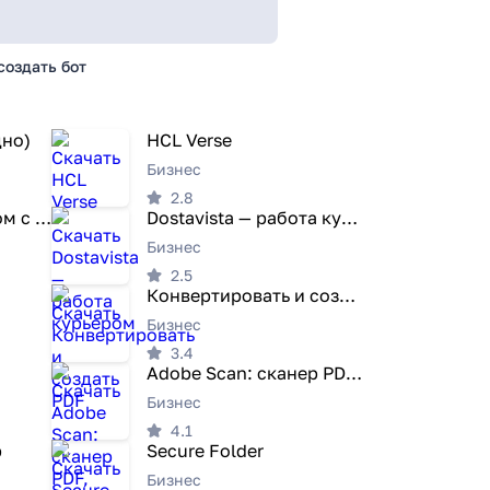
создать бот
дно)
HCL Verse
Бизнес
2.8
Поиск работы рядом с Работа.ру
Dostavista — работа курьером
Бизнес
2.5
Конвертировать и создать PDF
Бизнес
3.4
Adobe Scan: сканер PDF, OCR
Бизнес
4.1
р
Secure Folder
Бизнес