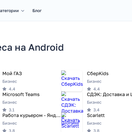
атегории
Блог
са на Android
Мой ГАЗ
СберKids
Бизнес
Бизнес
4.4
4.4
Microsoft Teams
Бизнес
Бизнес
3.1
3.4
Работа курьером - Яндекс Еда
Scarlett
Бизнес
Бизнес
3.8
3.8