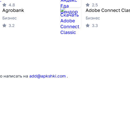
4.8
2.5
Agrobank
Adobe Connect Clas
Бизнес
Бизнес
3.2
3.3
о написать на
add@apkshki.com
.