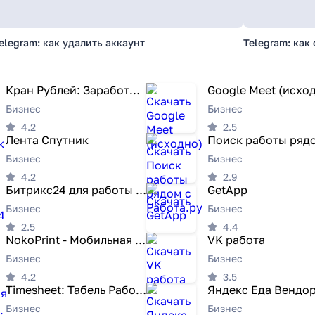
elegram: как удалить аккаунт
Telegram: как 
Кран Рублей: Заработок денег
Google Meet (исхо
Бизнес
Бизнес
4.2
2.5
Лента Спутник
Бизнес
Бизнес
4.2
2.9
Битрикс24 для работы и бизнеса
GetApp
Бизнес
Бизнес
2.5
4.4
NokoPrint - Мобильная печать
VK работа
Бизнес
Бизнес
4.2
3.5
Timesheet: Табель Рабочие Часы
Яндекс Еда Вендо
Бизнес
Бизнес