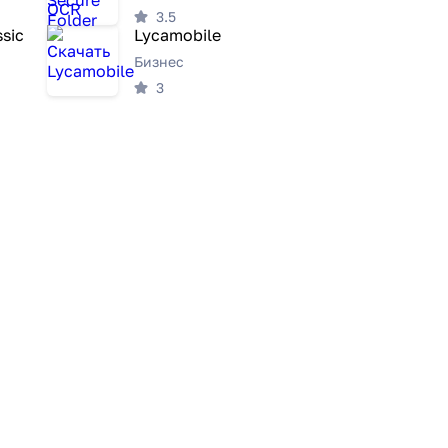
3.5
sic
Lycamobile
Бизнес
3