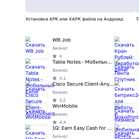
Установка APK или XAPK файла на Андроид
T
WB Job
Бизнес
4
Table Notes - Мобильный Excel
Бизнес
4.1
Cisco Secure Client-AnyConnect
Бизнес
3.3
WinMobile
Бизнес
4.4
1Q: Earn Easy Cash for Surveys
Бизнес