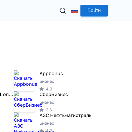
Войти
Appbonus
Бизнес
4.3
СДЭК: Доставка и Шопинг
СберБизнес
Бизнес
3.6
АЗС Нефтьмагистраль
Бизнес
4.2