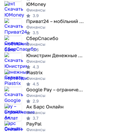
ЮMoney
Финансы
3.9
Приват24 – мобільний банк
Финансы
3.5
СберСпасибо
Финансы
3.6
Юнистрим Денежные переводы
Финансы
4.3
Piastrix
Финансы
4.5
Google Pay – ограничение оплат
Финансы
2.9
Ак Барс Онлайн
Финансы
3.7
PayPal
Финансы