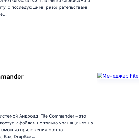
ужно пользоваться платными сервисами и
чту, с последующими разбирательствами
...
mmander
истемой Андроид File Commander – это
доступ к файлам не только хранящимся на
С помощью приложения можно
 Box; DropBox....