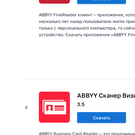
ABBYY FineReader клиент – приложение, кото
несколько лет назад пользователи могли пр
только с персонального компьютера, то сей
устройство. Скачать приложение «ABBYY Fine
ABBYY Cканер Виз
3.5
4
Скачать
ABBYY Business Card Reader — это приложен