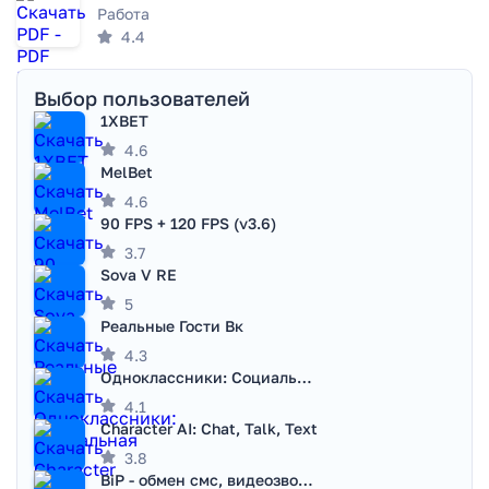
Работа
4.4
Выбор пользователей
1XBET
4.6
MelBet
4.6
90 FPS + 120 FPS (v3.6)
3.7
Sova V RE
5
Реальные Гости Вк
4.3
Одноклассники: Социальная сеть
4.1
Character AI: Chat, Talk, Text
3.8
BiP - обмен смс, видеозвонками