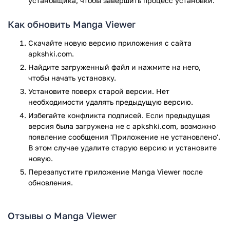
Основные плюсы и достоинства
установщика, чтобы завершить процесс установки.
Manga Viewer
Как обновить Manga Viewer
Это отличное приложение, включающее в себя множество
Скачайте новую версию приложения с сайта
достоинств. Оно разрабатывалось профессиональным
apkshki.com.
разработчиком Alexey Harmash и имеет высокие оценки.
Найдите загруженный файл и нажмите на него,
Особенности приложения:
чтобы начать установку.
Установите поверх старой версии. Нет
Удобные и гибкие настройки, позволяющие
необходимости удалять предыдущую версию.
настроить чтение так, как удобно читателю
Избегайте конфликта подписей. Если предыдущая
Обширный ассортимент различной манги, комиксов
версия была загружена не с apkshki.com, возможно
и многое другое, что порадует любого читателя
появление сообщения 'Приложение не установлено'.
Дизайн выполнен в приятных цветах
В этом случае удалите старую версию и установите
Главным достоинством является возможность
новую.
загрузки манги и чтении в офлайн режиме
Перезапустите приложениe Manga Viewer после
Основной функционал доступен в бесплатном
обновления.
доступе
Имеется возможность комментирования
прочитанной манги, что добавляет интерес к чтению
Отзывы о Manga Viewer
Удобный поиск по категориям
Темная и светлая тема, что позволит читать мангу в