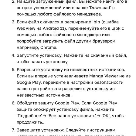
Найдите загруженный файл. Вы можете найти его в
Зачастую, многие манги были адаптированы под аниме.
шторке уведомлений или в папке 'Download' с
Если вы фанат какого-либо аниме, то возможно, вам стоит
помощью любого файлового менеджера.
поискать мангу по нему и узнать для себя много нового.
Если файл скачался в расширение .bin (ошибка
Согласитесь, что читать мангу в браузере на сайте не
WebView на Android 11), переименуйте его в .apk с
всегда удобно. Надоедливая всплывающая реклама,
помощью любого файлового менеджера или
неприятные баннеры, кривой дизайн. Скачав приложение
попробуйте загрузить файл другим браузером,
Manga Viewer на Android, вы забудете о всех этих
например, Chrome.
проблемах и насладитесь чтением.
Запустите установку. Нажмите на скачанный файл,
чтобы начать установку
Очень важно выбрать для себя лучшее приложение для
Разрешите установку из неизвестных источников.
чтения. Это позволит вам сэкономить огромное
Если вы впервые устанавливаете Manga Viewer не из
количество времени и нервов. Мы постарались подобрать
Google Play, перейдите в настройки безопасности
для вас отличное приложение, включающее в себя только
вашего устройства и разрешите установку из
самые нужные функции и не имеющее ничего лишнего.
неизвестных источников.
Наслаждайтесь качественным чтением манги на ваш вкус
Обойдите защиту Google Play. Если Google Play
и выбор вместе с Manga Viewer. Мы уверенны, что в этом
защита блокирует установку файла, нажмите
приложении вы найдете для себя много интересного и
'Подробнее' → 'Все равно установить' → 'OK', чтобы
останетесь в нем на долгое время. В наше время читать
продолжить..
мангу стало ещё удобнее.
Завершите установку: Следуйте инструкциям