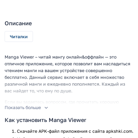
Описание
Читалки
Manga Viewer – читай мангу онлайн&оффлайн — это
отличное приложение, которое позволит вам насладиться
чтением манги на вашем устройстве совершенно
бесплатно. Данный сервис включает в себя множество
различной манги и ежедневно пополняется. Каждый из
вас найдет то, что ему по душе.
Если вы задаетесь вопросом, где прочитать хорошую
Показать больше
мангу, то вам непременно стоит обратить внимание на
данное приложение. Огромный выбор самых различных
Как установить Manga Viewer
жанров, способный удовлетворить потребности каждого
читателя.
Скачайте APK-файл приложения с сайта apkshki.com.