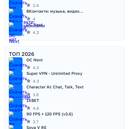
2.4
ВКонтакте: музыка, видео, чат
4
DC Next
4.3
ТОП 2026
DC Next
4.3
Super VPN - Unlimited Proxy
4.3
Character AI: Chat, Talk, Text
3.8
1XBET
4.6
90 FPS + 120 FPS (v3.6)
3.7
Sova V RE