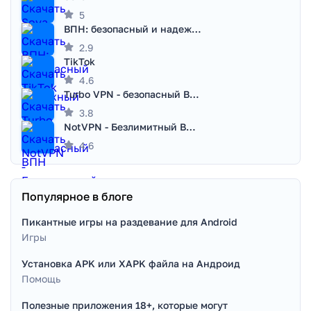
5
ВПН: безопасный и надежный VPN
2.9
TikTok
4.6
Turbo VPN - безопасный ВПН
3.8
NotVPN - Безлимитный ВПН | VPN
4.6
Популярное в блоге
Пикантные игры на раздевание для Android
Игры
Установка APK или XAPK файла на Андроид
Помощь
Полезные приложения 18+, которые могут