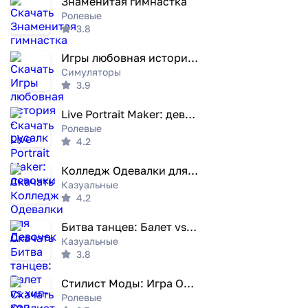
Знаменитая гимнастка
Ролевые
3.8
Игры любовная история - русалк
Симуляторы
3.9
Live Portrait Maker: девочки
Ролевые
4.2
Колледж Одевалки для Девочек
Казуальные
4.2
Битва танцев: Балет vs хип-хоп
Казуальные
3.8
Стилист Моды: Игра Одевалка
Ролевые