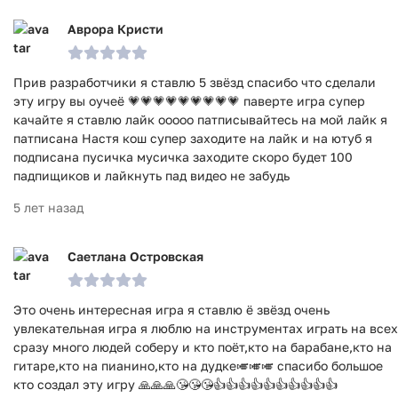
Аврора Кристи
Прив разработчики я ставлю 5 звёзд спасибо что сделали
эту игру вы оучеё 💗💗💗💗💗💗💗💗💗 паверте игра супер
качайте я ставлю лайк ооооо патписывайтесь на мой лайк я
патписана Настя кош супер заходите на лайк и на ютуб я
подписана пусичка мусичка заходите скоро будет 100
падпищиков и лайкнуть пад видео не забудь
5 лет назад
Саетлана Островская
Это очень интересная игра я ставлю ё звёзд очень
увлекательная игра я люблю на инструментах играть на всех
сразу много людей соберу и кто поёт,кто на барабане,кто на
гитаре,кто на пианино,кто на дудке🎺🎺🎺 спасибо большое
кто создал эту игру 🙏🙏🙏😘😘😘👍👍👍👍👍👍👍👍👍👍