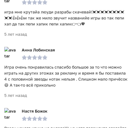
игра мне крутайа люуди разрабы скачевай!💓💓💓💓💓💓💓💓
💓💓👍👍👍и так же мило звучит названийе игры во так пепи
хап да так пепи хапик пепи хапик👉👈💖
5 лет назад
Анна Лобинская
Игра очень понравилась спасибо большое за то что можно
играть на других этожах за рекламу и время я бы поставила
4 с половиной звезды нотак нельзя . Слишком мало причёсок
😄 А так-то всё прикольно
5 лет назад
Настя Божок