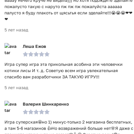
Вааау нечего круче не видела))) но хотя подождите зделайте
пожалусто такую с наруто пж пж пж пожалуйста аааааа
палусто я буду плакоть от щясьтья если зделайте!!!😭😭😭❤❤
❤
5 лет назад
Леша Ежов
Игра супер игра эта прикольная асобина эти человечки
котики лисы И т. д. Советую всем игра увлекательная
спасибо вам разработчики ЗА ТАКУЮ ИГРУ!!!
5 лет назад
Валерия Шинкаренко
Игра суперская🤩но 1) минус-только 2 магазина бесплатных,
а там 5-6 магазинов 👍Но возвражений больше нет🌸Я даже с