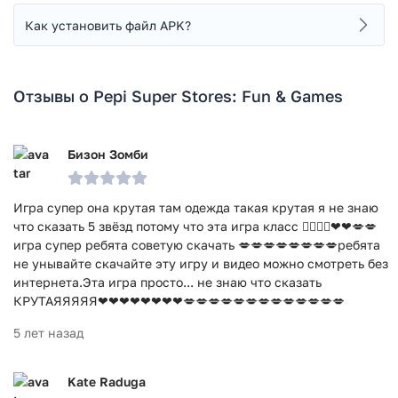
Как установить файл APK?
Отзывы о Pepi Super Stores: Fun & Games
Бизон Зомби
Игра супер она крутая там одежда такая крутая я не знаю
что сказать 5 звёзд потому что эта игра класс 👍🏻👍🏻❤❤💋💋
игра супер ребята советую скачать 💋💋💋💋💋💋💋💋ребята
не унывайте скачайте эту игру и видео можно смотреть без
интернета.Эта игра просто... не знаю что сказать
КРУТАЯЯЯЯЯ❤❤❤❤❤❤❤❤💋💋💋💋💋💋💋💋💋💋💋💋💋
5 лет назад
Kate Raduga