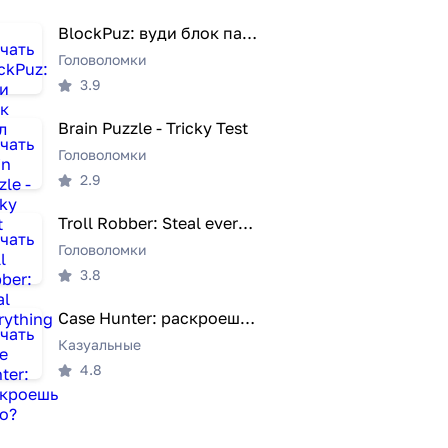
BlockPuz: вуди блок пазл
Головоломки
3.9
Brain Puzzle - Tricky Test
Головоломки
2.9
Troll Robber: Steal everything
Головоломки
3.8
Case Hunter: раскроешь дело?
Казуальные
4.8