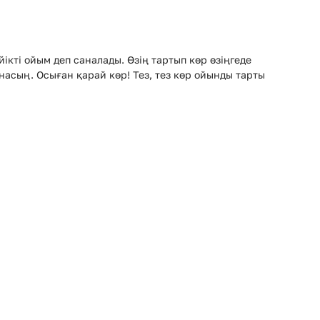
ікті ойым деп саналады. Өзің тартып көр өзіңгеде
насың. Осыған қарай көр! Тез, тез көр ойынды тарты