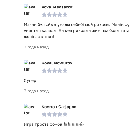
Vova Aleksandr
Маған бұл ойын ұнады себебі мой рикоды. Менің сүй
ұнаптып қалады. Ең көп рикодың жиніпаз болып ата
женіпаз антан!
3 года назад
Royal Novruzov
Супер
3 года назад
Комрон Сафаров
Игра проста бомба 👍👍👍👍👍