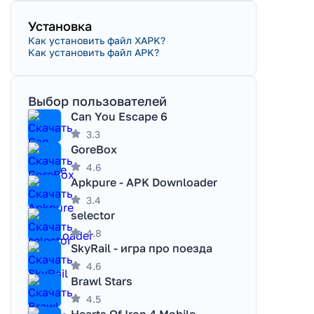
Установка
Как установить файл XAPK?
Как установить файл APK?
Выбор пользователей
Can You Escape 6
3.3
GoreBox
4.6
Apkpure - APK Downloader
3.4
selector
4.8
SkyRail - игра про поезда
4.6
Brawl Stars
4.5