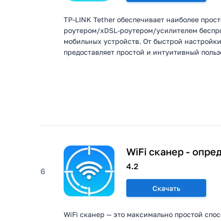
TP-LINK Tether обеспечивает наиболее прос
роутером/xDSL-роутером/усилителем беспро
мобильных устройств. От быстрой настройки 
предоставляет простой и интуитивный польз
WiFi сканер - опре
4.2
6
Скачать
WiFi сканер — это максимально простой спосо