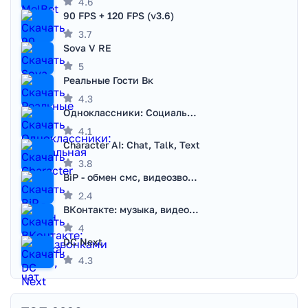
4.6
90 FPS + 120 FPS (v3.6)
3.7
Sova V RE
5
Реальные Гости Вк
4.3
Одноклассники: Социальная сеть
4.1
Character AI: Chat, Talk, Text
3.8
BiP - обмен смс, видеозвонками
2.4
ВКонтакте: музыка, видео, чат
4
DC Next
4.3