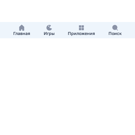
Главная
Игры
Приложения
Поиск
Добавить приложение
О нас
Контакты
APKshki.com. Все права защищены, копирование
материалов разрешенно только с указанием активной