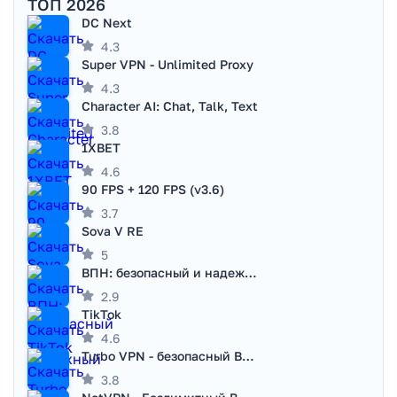
ТОП 2026
DC Next
4.3
Super VPN - Unlimited Proxy
4.3
Character AI: Chat, Talk, Text
3.8
1XBET
4.6
90 FPS + 120 FPS (v3.6)
3.7
Sova V RE
5
ВПН: безопасный и надежный VPN
2.9
TikTok
4.6
Turbo VPN - безопасный ВПН
3.8