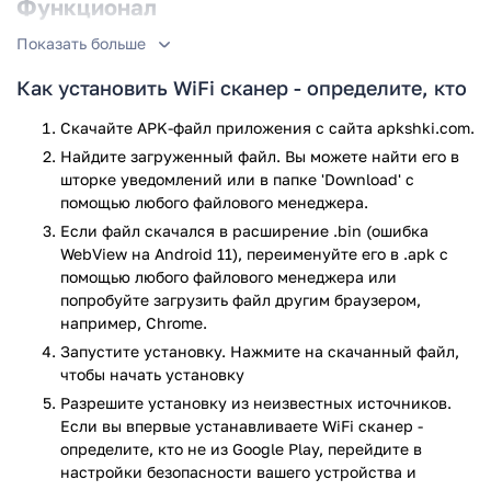
Функционал
Показать больше
Приложение показывает все устройства, подключенные к
вашей Wi-Fi сети. Можно увидеть имя устройства, MAC-
Как установить WiFi сканер - определите, кто
адрес и примерного производителя (телефон, ноутбук, ТВ).
Есть функция проверки скорости сети и анализа
Скачайте APK-файл приложения с сайта apkshki.com.
загруженности каналов. При обнаружении незнакомого
Найдите загруженный файл. Вы можете найти его в
устройства можно сразу сменить пароль от роутера.
шторке уведомлений или в папке 'Download' с
помощью любого файлового менеджера.
WiFi сканер — определите, кто — это как дверной глазок
Если файл скачался в расширение .bin (ошибка
для вашей сети. Не дает полной защиты, но позволяет
WebView на Android 11), переименуйте его в .apk с
быстро проверить, нет ли незваных гостей. Если хотите
помощью любого файлового менеджера или
контролировать, кто использует ваш интернет — стоит
попробуйте загрузить файл другим браузером,
установить. Открыли приложение, посмотрели список и
например, Chrome.
сменили пароль при необходимости. Быстро и без лишних
Запустите установку. Нажмите на скачанный файл,
сложностей.
чтобы начать установку
Приложение WiFi сканер - определите, кто прошло
Разрешите установку из неизвестных источников.
проверку антивирусом VirusTotal. В результате проверки
Если вы впервые устанавливаете WiFi сканер -
по всем последним сигнатурам заражения файлов не
определите, кто не из Google Play, перейдите в
выявлено.
настройки безопасности вашего устройства и