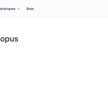
атегории
Блог
topus