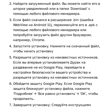
Однако проигрыш партнёрши здесь оборачивается не
Найдите загруженный файл. Вы можете найти его в
только её поражением, но и весёлой анимацией, где с неё
шторке уведомлений или в папке 'Download' с
исчезает часть одежды. Динамика остаётся бодрой, а
помощью любого файлового менеджера.
процесс — лёгким и ненавязчивым.
Если файл скачался в расширение .bin (ошибка
WebView на Android 11), переименуйте его в .apk с
Особенности
помощью любого файлового менеджера или
попробуйте загрузить файл другим браузером,
Классика в новом свете: привычный «Дурак» с
например, Chrome.
забавным и смелым дополнением.
Запустите установку. Нажмите на скачанный файл,
Яркие персонажи: каждая соперница — с
чтобы начать установку
собственным характером и стилем.
Разрешите установку из неизвестных источников.
Расслабляющая атмосфера: приятный саундтрек и
Если вы впервые устанавливаете Дурак на
мягкие визуальные решения создают
раздевание не из Google Play, перейдите в
непринуждённое настроение.
настройки безопасности вашего устройства и
Награда за победу: новые персонажи и костюмы
разрешите установку из неизвестных источников.
открываются по мере прохождения.
Обойдите защиту Google Play. Если Google Play
«Дурак на раздевание» — лёгкая, игривая карточная
защита блокирует установку файла, нажмите
головоломка с нотками флирта. Это не про тактику и
'Подробнее' → 'Все равно установить' → 'OK', чтобы
продолжить..
сложные решения, а про отдых, улыбку и немного азарта.
Отличный выбор для тех, кто хочет ненадолго отвлечься и
Завершите установку: Следуйте инструкциям