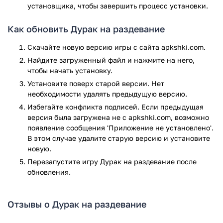
повеселиться без лишнего напряжения.
установщика, чтобы завершить процесс установки.
Игра Дурак на раздевание прошла проверку антивирусом
Как обновить Дурак на раздевание
VirusTotal. В результате проверки по всем последним
сигнатурам заражения файлов не выявлено.
Скачайте новую версию игры с сайта apkshki.com.
Найдите загруженный файл и нажмите на него,
чтобы начать установку.
Установите поверх старой версии. Нет
необходимости удалять предыдущую версию.
Избегайте конфликта подписей. Если предыдущая
версия была загружена не с apkshki.com, возможно
появление сообщения 'Приложение не установлено'.
В этом случае удалите старую версию и установите
новую.
Перезапустите игру Дурак на раздевание после
обновления.
Отзывы о Дурак на раздевание