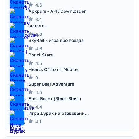
4.6
Apkpure - APK Downloader
3.4
selector
4.8
SkyRail - игра про поезда
4.6
Brawl Stars
4.5
Hearts Of Iron 4 Mobile
3
Super Bear Adventure
4.5
Блок Бласт (Block Blast)
4.4
Игра Дурак на раздевание - Правила игры
4.1