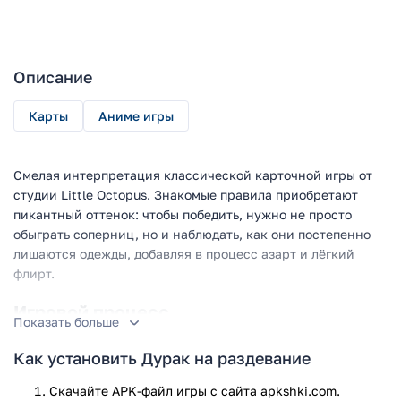
Описание
Карты
Аниме игры
Смелая интерпретация классической карточной игры от
студии Little Octopus. Знакомые правила приобретают
пикантный оттенок: чтобы победить, нужно не просто
обыграть соперниц, но и наблюдать, как они постепенно
лишаются одежды, добавляя в процесс азарт и лёгкий
флирт.
Игровой процесс
Показать больше
Игровая механика остаётся верна оригинальному
Как установить Дурак на раздевание
«Дураку»: перекрываем карты мастью или старшей
картой, стараясь быстрее избавиться от своей колоды.
Скачайте APK-файл игры с сайта apkshki.com.