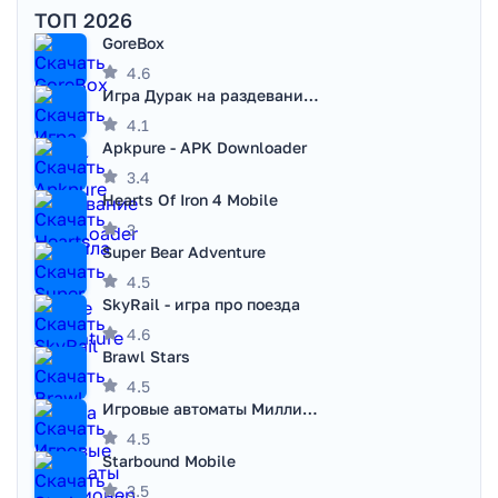
ТОП 2026
GoreBox
4.6
Игра Дурак на раздевание - Правила игры
4.1
Apkpure - APK Downloader
3.4
Hearts Of Iron 4 Mobile
3
Super Bear Adventure
4.5
SkyRail - игра про поезда
4.6
Brawl Stars
4.5
Игровые автоматы Миллионер
4.5
Starbound Mobile
3.5