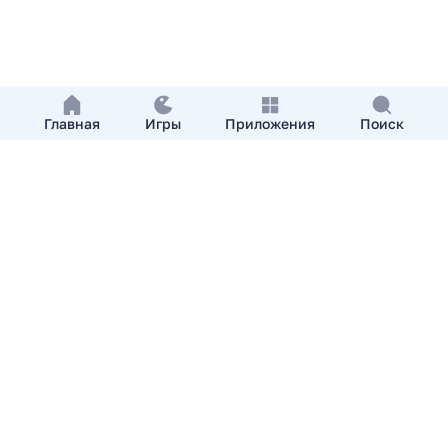
Главная
Игры
Приложения
Поиск
Добавить приложение
О нас
Контакты
APKshki.com. Все права защищены, копирование
материалов разрешенно только с указанием активной