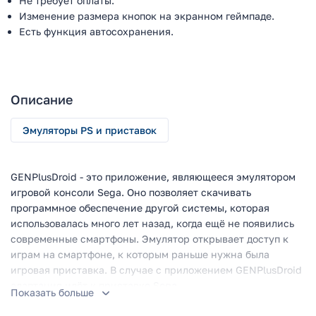
Не требует оплаты.
Изменение размера кнопок на экранном геймпаде.
Есть функция автосохранения.
Описание
Эмуляторы PS и приставок
GENPlusDroid - это приложение, являющееся эмулятором
игровой консоли Sega. Оно позволяет скачивать
программное обеспечение другой системы, которая
использовалась много лет назад, когда ещё не появились
современные смартфоны. Эмулятор открывает доступ к
играм на смартфоне, к которым раньше нужна была
игровая приставка. В случае с приложением GENPlusDroid
адаптация идёт к приставке Sega.
Показать больше
Как пользоваться