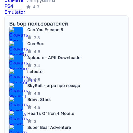
Инструменты
4.3
Выбор пользователей
Can You Escape 6
3.3
GoreBox
4.6
Apkpure - APK Downloader
3.4
selector
4.8
SkyRail - игра про поезда
4.6
Brawl Stars
4.5
Hearts Of Iron 4 Mobile
3
Super Bear Adventure