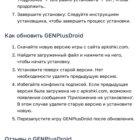
включать его во время игры либо отключать вовсе. Есть
продолжить..
возможность включения режима вибрации, когда каждое
Завершите установку: Следуйте инструкциям
нажатие кнопки в игре будет сопровождаться вибрацией
установщика, чтобы завершить процесс установки.
смартфона.
Как обновить GENPlusDroid
В разделе Graphics можно выставить фон «Пейзаж» или
«Портрет». Также выбирается лёгкое размытие фона или
Скачайте новую версию игры с сайта apkshki.com.
точечная фильтрация с акцентом на пиксели. Раздел Input
Найдите загруженный файл и нажмите на него,
помогает настроить джойстик. Это делается путём
чтобы начать установку.
нажатия на изображение джойстика и растягивания его
Установите поверх старой версии. Нет
до нужного размера. При желании можно перейти на
необходимости удалять предыдущую версию.
клавиатуру или геймпад, они поддерживаются
Избегайте конфликта подписей. Если предыдущая
приложением и подключаются через переходник.
версия была загружена не с apkshki.com, возможно
Приложение также регулирует размер виртуальных
появление сообщения 'Приложение не установлено'.
кнопок на экране.
В этом случае удалите старую версию и установите
новую.
Ностальгия по 90-м
Перезапустите игру GENPlusDroid после обновления.
Все действия на экране планшета или смартфона
воспроизводят игру на приставке. Единственное отличие –
Отзывы о GENPlusDroid