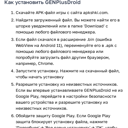
Как установить GENPlusDroid
Чтобы Ромы игр запустились, их нужно закачать в папку,
Скачайте APK-файл игры с сайта apkshki.com.
которая появляется вместе с закачкой приложения и
Найдите загруженный файл. Вы можете найти его в
имеет название GENPlusDroid. На выбор есть сенсорное
шторке уведомлений или в папке 'Download' с
управление или управление через джойстик.
помощью любого файлового менеджера.
Если файл скачался в расширение .bin (ошибка
Меню приложения на английском языке, что для
WebView на Android 11), переименуйте его в .apk с
неопытных пользователей вызовет недоумение. Однако
помощью любого файлового менеджера или
разобраться с настройками не составит труда. Load ROM –
попробуйте загрузить файл другим браузером,
это папка с играми, известными многим с детства –
например, Chrome.
Мортал Комбат, Гонки под рок-энд-роллом и др. Первой
Запустите установку. Нажмите на скачанный файл,
настройкой является Frameskip (Пропуск кадров), которая
чтобы начать установку
помогает оптимизировать игру. Чем мощнее устройство,
Разрешите установку из неизвестных источников.
тем меньшее количество кадров нужно пропускать. Если
Если вы впервые устанавливаете GENPlusDroid не из
иногда игра тормозит, следует выбрать более высокий
Google Play, перейдите в настройки безопасности
режим пропуска кадров. Также в разделе есть опция
вашего устройства и разрешите установку из
автосохранения в случае неожиданного выхода из игры,
неизвестных источников.
опции ускорения времени и перемотки времени назад для
Обойдите защиту Google Play. Если Google Play
исправления ошибок.
защита блокирует установку файла, нажмите
Во втором разделе можно регулировать звук, точнее,
'Подробнее' → 'Все равно установить' → 'OK', чтобы