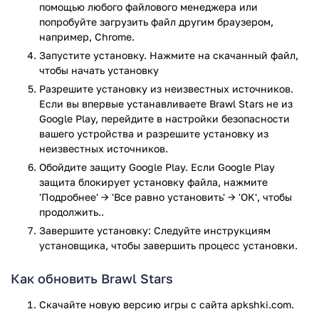
Вам будут доступны следующие режимы, в которых вы
помощью любого файлового менеджера или
сможете сражаться три на три:
попробуйте загрузить файл другим браузером,
например, Chrome.
Захват кристалов. Здесь вам нужно будет
Запустите установку. Нажмите на скачанный файл,
объединить свои усилия с товарищами и
чтобы начать установку
постараться показать всю свою мощь. Чтобы
Разрешите установку из неизвестных источников.
победить, вы должны собрать десять кристалов и при
Если вы впервые устанавливаете Brawl Stars не из
этом остаться в живых. Если вы погибните, то
Google Play, перейдите в настройки безопасности
утратите все кристалы.
вашего устройства и разрешите установку из
Награды за поимку. В этом режиме вам нужно не
неизвестных источников.
только справиться со всеми противниками, но и
Обойдите защиту Google Play. Если Google Play
постараться собрать как можно больше звезд.
защита блокирует установку файла, нажмите
Победу одержат те, у кого будет больше звезд.
'Подробнее' → 'Все равно установить' → 'OK', чтобы
Ограбление. Постарайтесь добраться к сокровищу
продолжить..
соперника как можно незаметней и присвоить его.
Завершите установку: Следуйте инструкциям
Помните, что враг не дремлет и так же открыл охоту
установщика, чтобы завершить процесс установки.
на ваши драгоценности.
Броулбол. Здесь вам необходимо показать насколько
Как обновить Brawl Stars
вы хороши в футболе. При этом целью будет забить
как можно скорее два гола. Первая команда, которая
Скачайте новую версию игры с сайта apkshki.com.
справится и победит. Учтите, что игра проводится