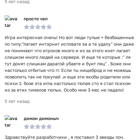
5 лет назад
просто чел
Игра интересная очень! Но вот люди тупые + безбашенные
по типу:"лагает интэрнит исплвате эа а те удалу" они даже
не понимают что игроков много и из за этого инет лагает
слишком много людей на сервере. И еще те которые :" ля
тут донят слишкам дарагой убавте и буит пяц" . Боже они
настолько отбитые что гг. Если ты нищеброд и не можешь
позволить так не покупай .и еще эти якобы родители или
психи 1: бозе эта игла настолько тюпая сто я стал психом
из за етих тимелов тюпых. Особо мне 3 мес не падало!
5 лет назад
димон димоныч
Здравствуйте разработчики , я поставил 3 звезды поч.