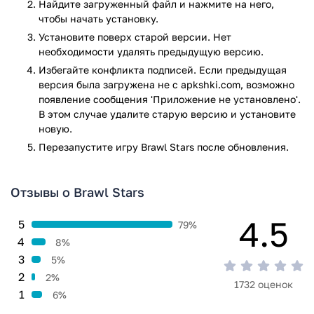
Найдите загруженный файл и нажмите на него,
без красных карт.
чтобы начать установку.
Помимо этого вас ждут:
Установите поверх старой версии. Нет
необходимости удалять предыдущую версию.
Столкновения. В этой игре доступен парный или
Избегайте конфликта подписей. Если предыдущая
одиночный режим. Это самая настоящая битва на
версия была загружена не с apkshki.com, возможно
выживание, где вам предстоит победить любой
появление сообщения 'Приложение не установлено'.
ценой. Приложить максимум усилий и прокачайте
В этом случае удалите старую версию и установите
своего персонажа так, чтобы наверняка одержать
новую.
победу.
Перезапустите игру Brawl Stars после обновления.
Особые события. Здесь у вас будет шанс сразиться
не только с другими игроками, но и с ботами.
Главное помните, что событие ограничено по
Отзывы о Brawl Stars
времени и для победы нужно обязательно уложиться
в срок.
4.5
5
79%
Докажите, что вы можете превзойти всех, займите одну из
4
8%
первых позиций в лидерстве. Скачать приложение на
3
5%
телефон можно совершенно бесплатно, чтобы начать свое
2
2%
увлекательное приключение и доказать, что в боях вам нет
1732 оценок
1
6%
равных и не найдется ни одного игрока, который сможет
вас остановить.