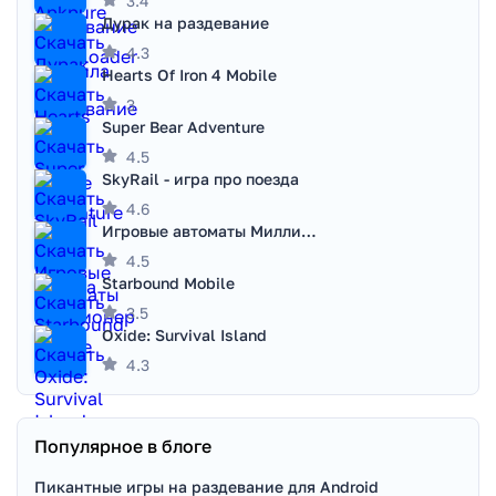
3.4
Дурак на раздевание
4.3
Hearts Of Iron 4 Mobile
3
Super Bear Adventure
4.5
SkyRail - игра про поезда
4.6
Игровые автоматы Миллионер
4.5
Starbound Mobile
3.5
Oxide: Survival Island
4.3
Популярное в блоге
Пикантные игры на раздевание для Android