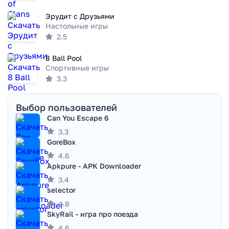
Эрудит с Друзьями
Настольные игры
2.5
8 Ball Pool
Спортивные игры
3.3
Выбор пользователей
Can You Escape 6
3.3
GoreBox
4.6
Apkpure - APK Downloader
3.4
selector
4.8
SkyRail - игра про поезда
4.6