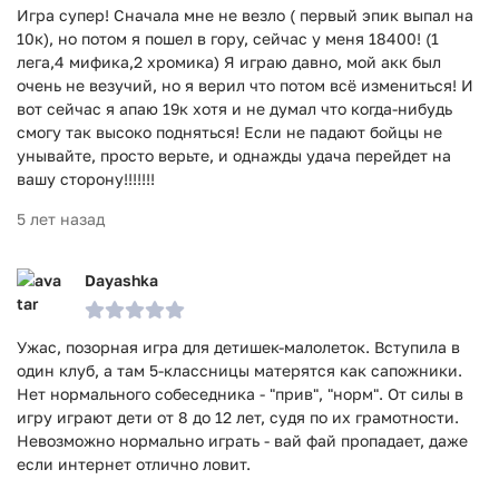
Игра супер! Сначала мне не везло ( первый эпик выпал на
10к), но потом я пошел в гору, сейчас у меня 18400! (1
лега,4 мифика,2 хромика) Я играю давно, мой акк был
очень не везучий, но я верил что потом всё измениться! И
вот сейчас я апаю 19к хотя и не думал что когда-нибудь
смогу так высоко подняться! Если не падают бойцы не
унывайте, просто верьте, и однажды удача перейдет на
вашу сторону!!!!!!!
5 лет назад
Dayashka
Ужас, позорная игра для детишек-малолеток. Вступила в
один клуб, а там 5-классницы матерятся как сапожники.
Нет нормального собеседника - "прив", "норм". От силы в
игру играют дети от 8 до 12 лет, судя по их грамотности.
Невозможно нормально играть - вай фай пропадает, даже
если интернет отлично ловит.