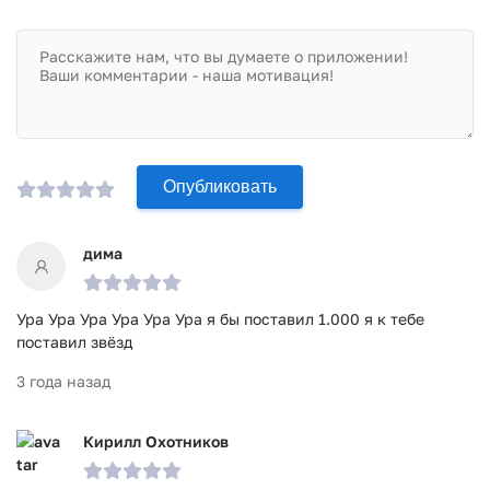
Игра Brawl Stars прошла проверку антивирусом VirusTotal.
В результате проверки по всем последним сигнатурам
заражения файлов не выявлено.
Опубликовать
дима
Ура Ура Ура Ура Ура Ура я бы поставил 1.000 я к тебе
поставил звёзд
3 года назад
Кирилл Охотников