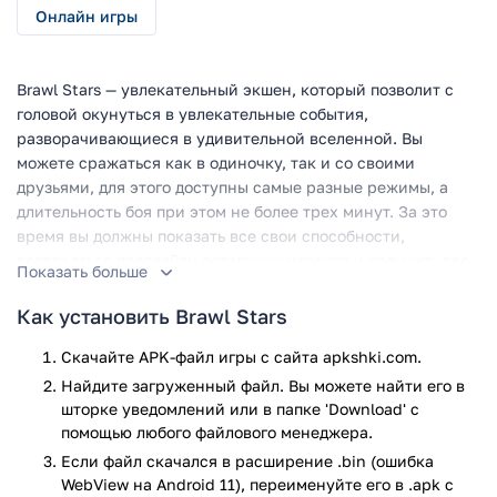
Онлайн игры
Brawl Stars — увлекательный экшен, который позволит с
головой окунуться в увлекательные события,
разворачивающиеся в удивительной вселенной. Вы
можете сражаться как в одиночку, так и со своими
друзьями, для этого доступны самые разные режимы, а
длительность боя при этом не более трех минут. За это
время вы должны показать все свои способности,
постараться превзойти остальных игроков и получить все
Показать больше
уникальные скины, которые только могут выпасть. Не
забывайте о том, что своих бойцов необходимо постоянно
Как установить Brawl Stars
улучшать и прокачивать, чтобы они становились сильнее и
Скачайте APK-файл игры с сайта apkshki.com.
могли противостоять более серьезному сопернику.
Разрабатывайте уникальные тактики ведения боя, которые
Найдите загруженный файл. Вы можете найти его в
позволят получить ряд преимуществ.
шторке уведомлений или в папке 'Download' с
помощью любого файлового менеджера.
Игровые режимы
Если файл скачался в расширение .bin (ошибка
WebView на Android 11), переименуйте его в .apk с