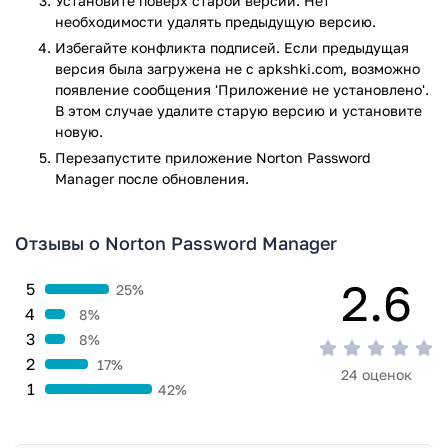
Установите поверх старой версии. Нет
много не понадобится, достаточно всего лишь ввести
необходимости удалять предыдущую версию.
электронную почту, спустя несколько секунд аккаунт
Избегайте конфликта подписей. Если предыдущая
будет создан.
версия была загружена не с apkshki.com, возможно
появление сообщения 'Приложение не установлено'.
Затем, после входа в аккаунт вам будет показано главное
В этом случае удалите старую версию и установите
меню приложения Norton Password Manager, оно создано
новую.
действительно аккуратно и стильно, все в пределах
Перезапустите приложениe Norton Password
современного дизайна.
Manager после обновления.
В главном меню вы сможете совершать различные
действия, связанные с паролями и вашими аккаунтами. К
Отзывы о Norton Password Manager
примеру, вы сможете добавить в приложение Norton
Password Manager свои электронные адреса (вместе с
2.6
ними и пароли), также вы можете добавить различные
5
25%
аккаунты от социальных сетей и прочее. К тому же, при
4
8%
желании вы можете воспользоваться случайной
3
8%
генерацией паролей, возможно именно там вам удастся
2
17%
24 оценок
найти тот пароль, который по-настоящему будет
1
42%
безопасным.
Особенности приложения Norton