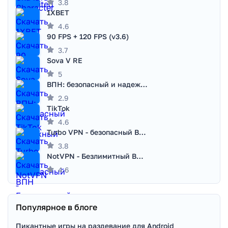
3.8
1XBET
4.6
90 FPS + 120 FPS (v3.6)
3.7
Sova V RE
5
ВПН: безопасный и надежный VPN
2.9
TikTok
4.6
Turbo VPN - безопасный ВПН
3.8
NotVPN - Безлимитный ВПН | VPN
4.6
Популярное в блоге
Пикантные игры на раздевание для Android