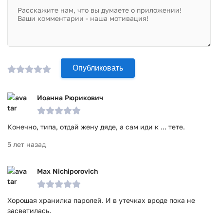
Password Manager:
Данное приложение позволяет вам совершать
различные действия с паролями
Сгенерируйте новые для себя пароли и
воспользуйтесь ими
Опубликовать
Приложение Norton Password Manager имеет очень
приятный дизайн
Norton Password Manager позволяет вам сохранять
Иоанна Рюрикович
логины, электронные почты и прочую важную
информацию
Воспользуйтесь настройками приложения
Конечно, типа, отдай жену дяде, а сам иди к ... тете.
Приложение Norton Password Manager прошло проверку
5 лет назад
антивирусом VirusTotal. В результате проверки по всем
последним сигнатурам заражения файлов не выявлено.
Max Nichiporovich
Хорошая хранилка паролей. И в утечках вроде пока не
засветилась.