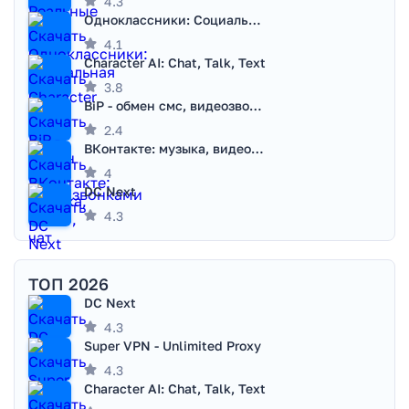
4.3
Одноклассники: Социальная сеть
4.1
Character AI: Chat, Talk, Text
3.8
BiP - обмен смс, видеозвонками
2.4
ВКонтакте: музыка, видео, чат
4
DC Next
4.3
ТОП 2026
DC Next
4.3
Super VPN - Unlimited Proxy
4.3
Character AI: Chat, Talk, Text