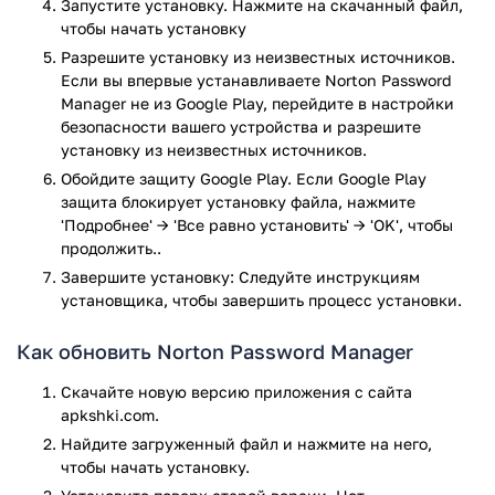
Manager на свой смартфон сможет только тот, у кого нет
Запустите установку. Нажмите на скачанный файл,
проблем с памятью, ведь вес приложения составляет аж 71
чтобы начать установку
мегабайт (для старых мобильных устройств это довольно
Разрешите установку из неизвестных источников.
много).
Если вы впервые устанавливаете Norton Password
Manager не из Google Play, перейдите в настройки
Приложением Norton Password Manager часто пользуются.
безопасности вашего устройства и разрешите
Люди скачивают данное приложение на свой смартфон и
установку из неизвестных источников.
оставляют хорошие отзывы о нём. Norton Password
Обойдите защиту Google Play. Если Google Play
Manager не имеет никаких ограничений.
защита блокирует установку файла, нажмите
'Подробнее' → 'Все равно установить' → 'OK', чтобы
Как пользоваться приложением Norton
продолжить..
Password Manager?
Завершите установку: Следуйте инструкциям
установщика, чтобы завершить процесс установки.
Чтобы приступить к работе с паролями в приложении
Norton Password Manager вам нужно по началу его
Как обновить Norton Password Manager
установить. Установку совершаем стандартным способом,
она займёт всего лишь несколько секунд. После установки
Скачайте новую версию приложения с сайта
запустите Norton Password Manager.
apkshki.com.
Сначала приложение Norton Password Manager попросит
Найдите загруженный файл и нажмите на него,
вас зайти в личных аккаунт, если же он отсутствует то
чтобы начать установку.
рекомендуем его создать. Чтобы создать аккаунт вам