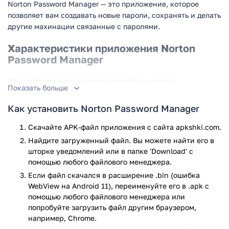
Norton Password Manager — это приложение, которое
позволяет вам создавать новые пароли, сохранять и делать
другие махинации связанные с паролями.
Характеристики приложения Norton
Password Manager
Данное приложение также относится к жанру
Показать больше
инструментов, ведь с его помощью у вас появится
возможность сохранять свои аккаунты вместе с паролями.
Как установить Norton Password Manager
Чтобы вы смогли воспользоваться этим полезным
Скачайте APK-файл приложения с сайта apkshki.com.
приложением под названием Norton Password Manager вам
Найдите загруженный файл. Вы можете найти его в
нужно иметь операционную систему андроид, но помимо
шторке уведомлений или в папке 'Download' с
этого версия андроид ни в коем случае не должна быть
помощью любого файлового менеджера.
меньше 5.0. Если же она меньше, тогда вам стоит навсегда
Если файл скачался в расширение .bin (ошибка
забыть о приложении Norton Password Manager.
WebView на Android 11), переименуйте его в .apk с
Также нужно сказать несколько слов о памяти, в которой
помощью любого файлового менеджера или
нуждается приложение Norton Password Manager. Здесь
попробуйте загрузить файл другим браузером,
например, Chrome.
далеко не всё так однозначно. Установить Norton Password