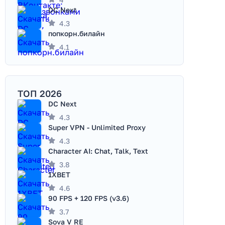
DC Next
4.3
попкорн.билайн
4.1
ТОП 2026
DC Next
4.3
Super VPN - Unlimited Proxy
4.3
Character AI: Chat, Talk, Text
3.8
1XBET
4.6
90 FPS + 120 FPS (v3.6)
3.7
Sova V RE