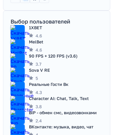
Выбор пользователей
1XBET
4.6
MelBet
4.6
90 FPS + 120 FPS (v3.6)
3.7
Sova V RE
5
Реальные Гости Вк
4.3
Character AI: Chat, Talk, Text
3.8
BiP - обмен смс, видеозвонками
2.4
ВКонтакте: музыка, видео, чат
4