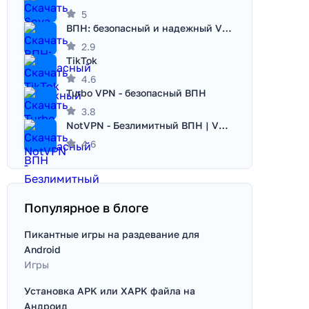
5
ВПН: безопасный и надежный VPN
2.9
TikTok
4.6
Turbo VPN - безопасный ВПН
3.8
NotVPN - Безлимитный ВПН | VPN
4.6
Популярное в блоге
Пикантные игры на раздевание для
Android
Игры
Установка APK или XAPK файла на
Андроид