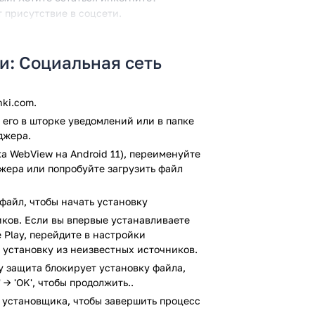
 присутствие в соцсети.
вает особые настроения, бесплатные
бщения, имеются чаты — включая
и: Социальная сеть
можность лучше выразить чувства. К
ki.com.
нного служит функция "ОК Live".
его в шторке уведомлений или в папке
м. Также в "Одноклассниках" существуют
джера.
атка. Темы любые.
а WebView на Android 11), переименуйте
джера или попробуйте загрузить файл
о проверку антивирусом VirusTotal. В
м заражения файлов не выявлено.
файл, чтобы начать установку
ков. Если вы впервые устанавливаете
 Play, перейдите в настройки
 установку из неизвестных источников.
ay защита блокирует установку файла,
 → 'OK', чтобы продолжить..
 установщика, чтобы завершить процесс