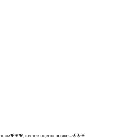
сом💝💗💝,точнее оценю позже...🌟🌟🌟