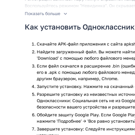
Воспользуйтесь режимом "Невидимка". Он скрывает
Показать больше
Кроме того, доступен VIP-статус. Последний откры
стикеры и оригинальные аватарки. Что касается о
Как установить Одноклассник
групповые.
Помимо текста предлагаются эмодзи. Они дают воз
Скачайте APK-файл приложения с сайта apksh
слову, хотите вести прямые трансляции? Для сказа
Найдите загруженный файл. Вы можете найти 
Скучать не придется — благодаря встроенным игра
'Download' с помощью любого файлового мене
интересные паблики. В текстах и видео нет недост
Если файл скачался в расширение .bin (ошибк
его в .apk с помощью любого файлового мене
Приложение Одноклассники: Социальная сеть прошл
другим браузером, например, Chrome.
результате проверки по всем последним сигнатура
Запустите установку. Нажмите на скачанный 
Разрешите установку из неизвестных источни
Одноклассники: Социальная сеть не из Google
безопасности вашего устройства и разрешите
Обойдите защиту Google Play. Если Google Pl
нажмите 'Подробнее' → 'Все равно установить'
Завершите установку: Следуйте инструкциям