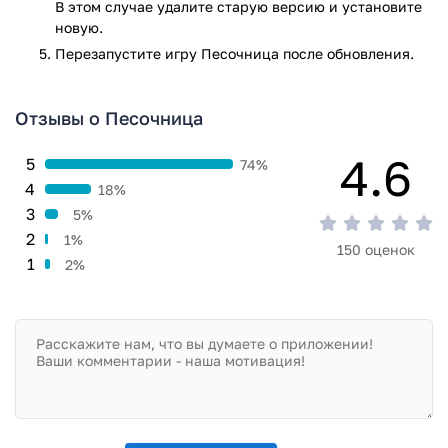
В этом случае удалите старую версию и установите
вызывают определенные реакции, делая процесс
новую.
рисования еще интереснее.
Перезапустите игру Песочница после обновления.
Игра Песочница прошла проверку антивирусом VirusTotal.
В результате проверки по всем последним сигнатурам
Отзывы о Песочница
заражения файлов не выявлено.
4.6
5
74%
4
18%
3
5%
2
1%
150 оценок
1
2%