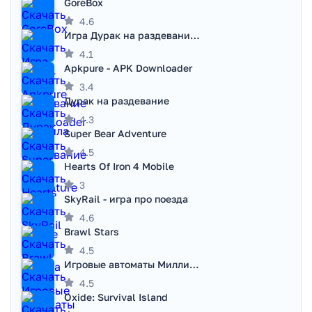
GoreBox
4.6
Игра Дурак на раздевание - Правила игры
4.1
Apkpure - APK Downloader
3.4
Дурак на раздевание
4.3
Super Bear Adventure
4.5
Hearts Of Iron 4 Mobile
3
SkyRail - игра про поезда
4.6
Brawl Stars
4.5
Игровые автоматы Миллионер
4.5
Oxide: Survival Island