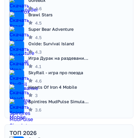
GoreBox
4.6
Brawl Stars
4.5
Super Bear Adventure
4.5
Oxide: Survival Island
4.3
Игра Дурак на раздевание - Правила игры
4.1
SkyRail - игра про поезда
4.6
Hearts Of Iron 4 Mobile
3
Spintires MudPulse Simulator
3.6
ТОП 2026