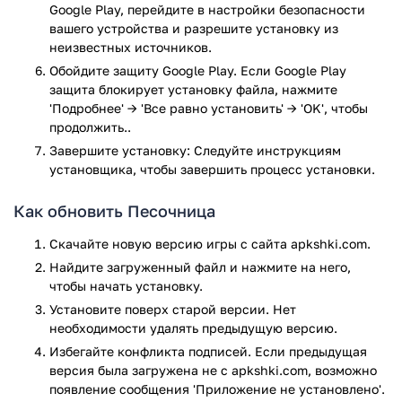
Google Play, перейдите в настройки безопасности
реакции, могут начать двигаться по экрану. Можно
вашего устройства и разрешите установку из
нарисовать грузовик из нефти и сжечь его дотла,
неизвестных источников.
например.
Обойдите защиту Google Play. Если Google Play
Хотя в игре отсутствует прохождение как таковое, но за
защита блокирует установку файла, нажмите
определенные достижения вы сможете открывать новые
'Подробнее' → 'Все равно установить' → 'OK', чтобы
материалы и создавать из них очередные шедевры.
продолжить..
Скачать приложение на нашем сайте можно бесплатно,
Завершите установку: Следуйте инструкциям
для этого вам нужен только мобильный телефон с ОС
установщика, чтобы завершить процесс установки.
Андроид и 3 мегабайта свободного пространства в памяти
смартфона.
Как обновить Песочница
Достоинства
Скачайте новую версию игры с сайта apkshki.com.
Найдите загруженный файл и нажмите на него,
Минимальные системные требования и размер
чтобы начать установку.
приложения;
Установите поверх старой версии. Нет
Незамысловатый приятный игровой процесс;
необходимости удалять предыдущую версию.
Возможность реализовать свои творческие таланты;
Избегайте конфликта подписей. Если предыдущая
Огромное количество доступных материалов для
версия была загружена не с apkshki.com, возможно
рисования;
появление сообщения 'Приложение не установлено'.
Вещества не статичны, они взаимодействуют и