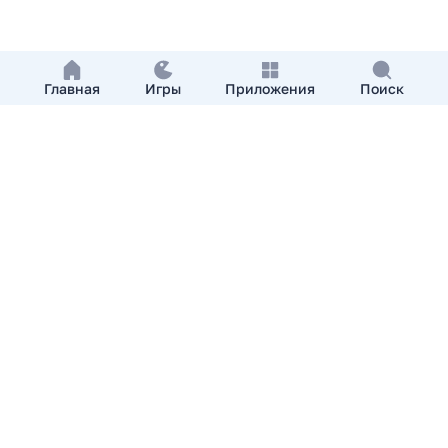
Главная
Игры
Приложения
Поиск
Добавить приложение
О нас
Контакты
APKshki.com. Все права защищены, копирование
материалов разрешенно только с указанием активной
ссылки на APKshki.com