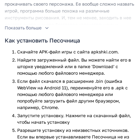
прокачивать своего персонажа. Ее вообще сложно назвать
игрой, программа больше похожа на различные
инструменты рисования. И, тем не менее, заходить в нее
хочется снова и снова благодаря увлекательному и
Показать больше
незамысловатому игровому процессу.
Как установить Песочница
Общее описание
Скачайте APK-файл игры с сайта apkshki.com.
Песочница – успокаиваем нервы предлагает своим
Найдите загруженный файл. Вы можете найти его в
пользователям черное полотно для рисования и огромное
шторке уведомлений или в папке 'Download' с
количество всевозможных сыпучих и горючих материалов.
помощью любого файлового менеджера.
Помните те популярные видео 5-летней давности, где
Если файл скачался в расширение .bin (ошибка
парни и девушки создавали невероятные шедевры песком
WebView на Android 11), переименуйте его в .apk с
на полотне? Хотели попробовать сделать что-то подобное?
помощью любого файлового менеджера или
Вот ваш шанс!
попробуйте загрузить файл другим браузером,
например, Chrome.
В этом приложении для вас доступно куда больше
Запустите установку. Нажмите на скачанный файл,
материалов, чем просто песок. Пользователи смогут
чтобы начать установку
использовать нефть, ртуть, космическую пыль, дерево,
Разрешите установку из неизвестных источников.
радиационную пыль, бензин и многое другое. Вещества
Если вы впервые устанавливаете Песочница не из
вступают друг с другом в химические и физические