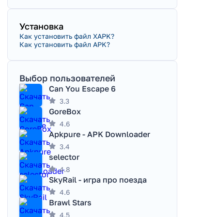
Установка
Как установить файл XAPK?
Как установить файл APK?
Выбор пользователей
Can You Escape 6
3.3
GoreBox
4.6
Apkpure - APK Downloader
3.4
selector
4.8
SkyRail - игра про поезда
4.6
Brawl Stars
4.5