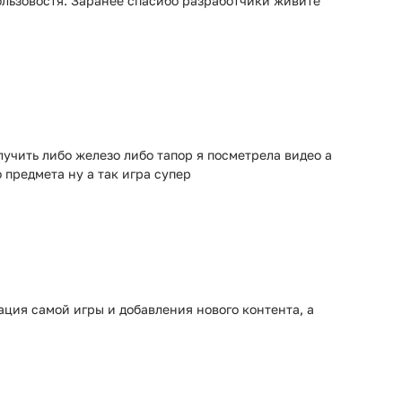
пользовостя. Заранее спасибо разработчики живите
лучить либо железо либо тапор я посметрела видео а
 предмета ну а так игра супер
ация самой игры и добавления нового контента, а