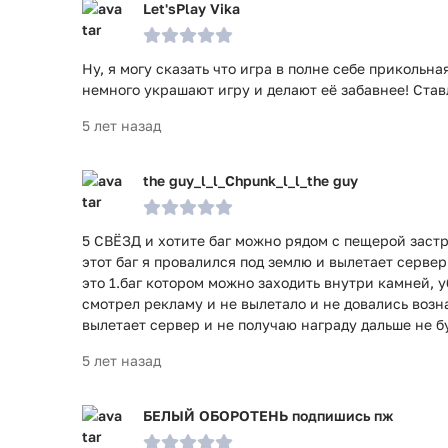
Let'sPlay Vika
Ну, я могу сказать что игра в полне себе прикольна
немного украшают игру и делают её забавнее! Ставл
5 лет назад
the guy_l_l_Chpunk_l_l_the guy
5 СВЁЗД и хотите баг можно рядом с пещерой застр
этот баг я провалился под землю и вылетает серве
это 1.баг котором можно заходить внутри камней, у
смотрел рекламу и не вылетало и не довались воз
вылетает сервер и не получаю награду дальше не б
5 лет назад
БЕЛЫЙ ОБОРОТЕНЬ подпишись пж