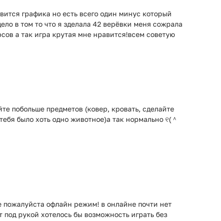
авится графика но есть всего один минус который
ело в том то что я зделала 42 верёвки меня сожрала
рсов а так игра крутая мне нравится!всем советую
е побольше предметов (ковер, кровать, сделайте
у тебя было хоть одно животное)а так нормально ୧(＾
е пожалуйста офлайн режим! в онлайне почти нет
т под рукой хотелось бы возможность играть без