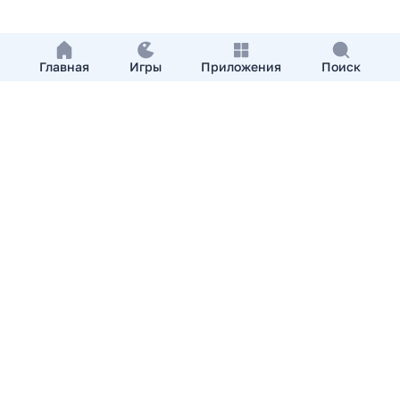
Главная
Игры
Приложения
Поиск
Добавить приложение
О нас
Контакты
APKshki.com. Все права защищены, копирование
материалов разрешенно только с указанием активной
ссылки на APKshki.com
Все упомянутые товарные знаки, названия игр и