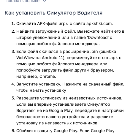
Показать больше
Игровой процесс
Как установить Симулятор Водителя
В игре представлена обычная жизни водителя, который
разъезжает по городским дорогам и улочкам.
Скачайте APK-файл игры с сайта apkshki.com.
Реалистичная графика поможет полностью окунуться в
Найдите загруженный файл. Вы можете найти его в
этот мир, отправляясь навстречу приключениям и
шторке уведомлений или в папке 'Download' с
неожиданным поворотам. Вместе с главным героем можно
помощью любого файлового менеджера.
узнать, что кроется за простой жизнью обычного
Если файл скачался в расширение .bin (ошибка
городского водителя, какие препятствия могут случиться и
WebView на Android 11), переименуйте его в .apk с
как решить обыденные проблемы.
помощью любого файлового менеджера или
попробуйте загрузить файл другим браузером,
Преимущества игры:
например, Chrome.
авто можно тюнинговать на свое усмотрение;
Запустите установку. Нажмите на скачанный файл,
реалистичная графика;
чтобы начать установку
автомобили детализированы до мелочей;
Разрешите установку из неизвестных источников.
приложение бесплатное;
Если вы впервые устанавливаете Симулятор
несколько режимов вождения;
Водителя не из Google Play, перейдите в настройки
ночной режим езды;
безопасности вашего устройства и разрешите
более 80 дорожных знаков для изучения;
установку из неизвестных источников.
плавное и удобное управление движением;
Обойдите защиту Google Play. Если Google Play