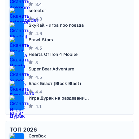
3.4
selector
4.8
SkyRail - игра про поезда
4.6
Brawl Stars
4.5
Hearts Of Iron 4 Mobile
3
Super Bear Adventure
4.5
Блок Бласт (Block Blast)
4.4
Игра Дурак на раздевание - Правила игры
4.1
ТОП 2026
GoreBox