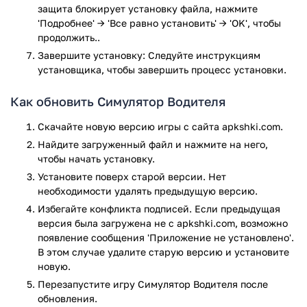
несколько миссий по вождению и парковке;
защита блокирует установку файла, нажмите
скачать его можно на любое устройство.
'Подробнее' → 'Все равно установить' → 'OK', чтобы
продолжить..
Игра представлена на более чем 25 языках мира, в том
Завершите установку: Следуйте инструкциям
числе и на русском.
установщика, чтобы завершить процесс установки.
Симулятор Водителя имеет захватывающий геймплей с
реальным режимом вождения. Игроку предоставляется
Как обновить Симулятор Водителя
возможность изучить автостоянку на возвышенности и
Скачайте новую версию игры с сайта apkshki.com.
получить навыки современного вождения. Данный
Найдите загруженный файл и нажмите на него,
симулятор включает в себя транспорт будущего. В игре с
чтобы начать установку.
повышенным уровнем сложности несколько сложных
уровней.
Установите поверх старой версии. Нет
необходимости удалять предыдущую версию.
Автомобиль можно выбрать исходя из своих предпочтений,
Избегайте конфликта подписей. Если предыдущая
настроить его для себя и стать лучшим водителем такси
версия была загружена не с apkshki.com, возможно
повышенной комфортности. Выполнять свои обязанности
появление сообщения 'Приложение не установлено'.
можно наслаждаясь экстремальной ездой.
В этом случае удалите старую версию и установите
новую.
Как установить приложение
Перезапустите игру Симулятор Водителя после
обновления.
После скачивания симулятора, необходимо зайти в