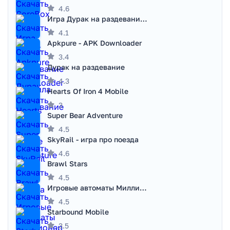
4.6
Игра Дурак на раздевание - Правила игры
4.1
Apkpure - APK Downloader
3.4
Дурак на раздевание
4.3
Hearts Of Iron 4 Mobile
3
Super Bear Adventure
4.5
SkyRail - игра про поезда
4.6
Brawl Stars
4.5
Игровые автоматы Миллионер
4.5
Starbound Mobile
3.5