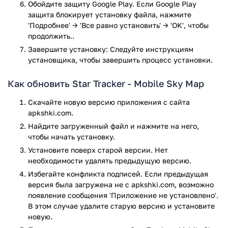
Обойдите защиту Google Play. Если Google Play
возможность перемещаться во времени с помощью
защита блокирует установку файла, нажмите
«машины времени».
'Подробнее' → 'Все равно установить' → 'OK', чтобы
Star Tracker – Mobile Sky Map — это идеальный спутник для
продолжить..
вечернего неба. Он поможет вам узнать, где находится
Завершите установку: Следуйте инструкциям
Юпитер, как выглядит Орион, и что за яркая точка над
установщика, чтобы завершить процесс установки.
горизонтом. Если вы давно хотели лучше понять космос,
но не знали, с чего начать — начните с этого приложения.
Как обновить Star Tracker - Mobile Sky Map
Просто выйдите на улицу, поднимите телефон — и
Вселенная у вас в руках.
Скачайте новую версию приложения с сайта
apkshki.com.
Приложение Star Tracker - Mobile Sky Map прошло
Найдите загруженный файл и нажмите на него,
проверку антивирусом VirusTotal. В результате проверки
чтобы начать установку.
по всем последним сигнатурам заражения файлов не
Установите поверх старой версии. Нет
выявлено.
необходимости удалять предыдущую версию.
Избегайте конфликта подписей. Если предыдущая
версия была загружена не с apkshki.com, возможно
появление сообщения 'Приложение не установлено'.
В этом случае удалите старую версию и установите
новую.