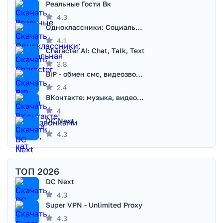
Реальные Гости Вк
4.3
Одноклассники: Социальная сеть
4.1
Character AI: Chat, Talk, Text
3.8
BiP - обмен смс, видеозвонками
2.4
ВКонтакте: музыка, видео, чат
4
DC Next
4.3
ТОП 2026
DC Next
4.3
Super VPN - Unlimited Proxy
4.3