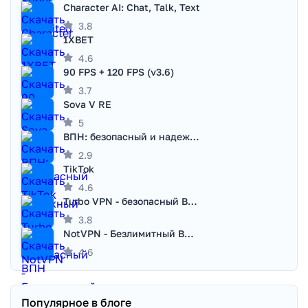
Character AI: Chat, Talk, Text
3.8
1XBET
4.6
90 FPS + 120 FPS (v3.6)
3.7
Sova V RE
5
ВПН: безопасный и надежный VPN
2.9
TikTok
4.6
Turbo VPN - безопасный ВПН
3.8
NotVPN - Безлимитный ВПН | VPN
4.6
Популярное в блоге