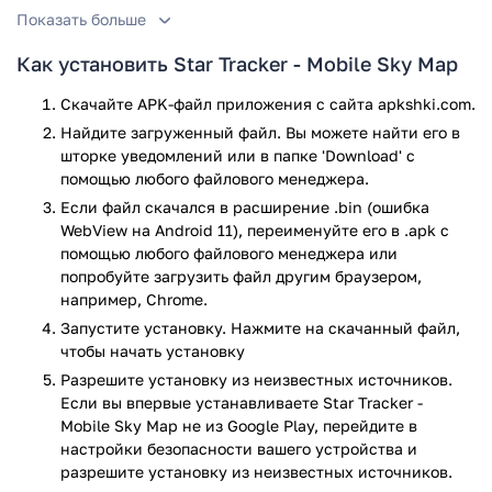
Показать больше
Функционал
Как установить Star Tracker - Mobile Sky Map
Чтобы начать, просто направьте телефон в небо — и на
экране сразу появятся звезды, планеты, созвездия и
Скачайте APK-файл приложения с сайта apkshki.com.
другие космические объекты, которые находятся перед
Найдите загруженный файл. Вы можете найти его в
вами в реальности. Приложение работает в режиме
шторке уведомлений или в папке 'Download' с
дополненной реальности, плавно подстраиваясь под
помощью любого файлового менеджера.
движение устройства. Оно показывает более 8000 звезд,
Если файл скачался в расширение .bin (ошибка
88 созвездий, планеты Солнечной системы, Солнце и
WebView на Android 11), переименуйте его в .apk с
Луну, а также некоторые объекты глубокого космоса. Все
помощью любого файлового менеджера или
это — в красивой графике с детализированными
попробуйте загрузить файл другим браузером,
рисунками, особенно впечатляющими в ночном режиме.
например, Chrome.
Запустите установку. Нажмите на скачанный файл,
Если включить GPS, местоположение установится
чтобы начать установку
автоматически, но можно и задать его вручную. Все меню
Разрешите установку из неизвестных источников.
исчезают, когда вы направляете телефон на небо — ничего
Если вы впервые устанавливаете Star Tracker -
не мешает наблюдению. А благодаря точной системе
Mobile Sky Map не из Google Play, перейдите в
калибровки приложение реагирует быстро и точно, без
настройки безопасности вашего устройства и
тормозов. Есть платная версия, где доступно еще больше
разрешите установку из неизвестных источников.
функций, включая поиск по объектам, 3D-компас и