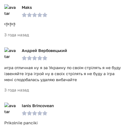
Maks
👎👎👎
3 года назад
Андрей Вербовецький
игра отличная ну я за Украину по своім стрілять я не буду
ізвеняйте ігра ігрой ну в своіх стрілять я не буду а ігра
мені сподобалась удаляю вибачайте
3 года назад
Ianis Brincovean
Prikolniie panciki