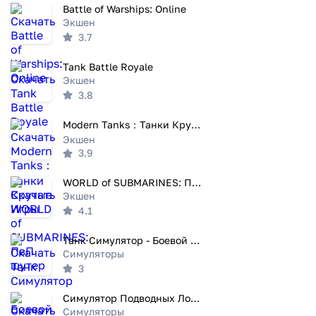
Battle of Warships: Online
Экшен
3.7
Tank Battle Royale
Экшен
3.8
Modern Tanks：Танки Крутые Игры
Экшен
3.9
WORLD of SUBMARINES: ПвП шутер
Экшен
4.1
Танк Симулятор - Боевой фронт
Симуляторы
3
Симулятор Подводных Лодок
Симуляторы