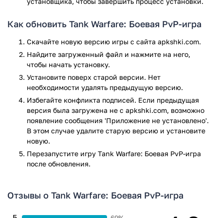
установщика, чтобы завершить процесс установки.
Возможность смены танков и тактик в зависимости
от стиля игры.
Как обновить Tank Warfare: Боевая PvP-игра
Получение наград за победы, которые можно тратить
на улучшения.
Скачайте новую версию игры с сайта apkshki.com.
Найдите загруженный файл и нажмите на него,
Каждая победа приносит опыт и ресурсы. Их можно
чтобы начать установку.
использовать для прокачки танков — улучшать броню,
орудия, двигатель. Новые модели становятся доступны
Установите поверх старой версии. Нет
постепенно, и каждая из них предлагает свои особенности
необходимости удалять предыдущую версию.
и стиль ведения боя. Можно собрать настоящую
Избегайте конфликта подписей. Если предыдущая
коллекцию техники, чтобы экспериментировать в разных
версия была загружена не с apkshki.com, возможно
матчах.
появление сообщения 'Приложение не установлено'.
В этом случае удалите старую версию и установите
Особенности
новую.
Перезапустите игру Tank Warfare: Боевая PvP-игра
Tank Warfare предлагает игрокам не просто сражения, а
после обновления.
целую систему развития. Здесь важно не только метко
стрелять, но и уметь выбрать правильный момент для
атаки, отступления или смены позиции. Всё это делает
Отзывы о Tank Warfare: Боевая PvP-игра
игру живой и разнообразной.
5
69%