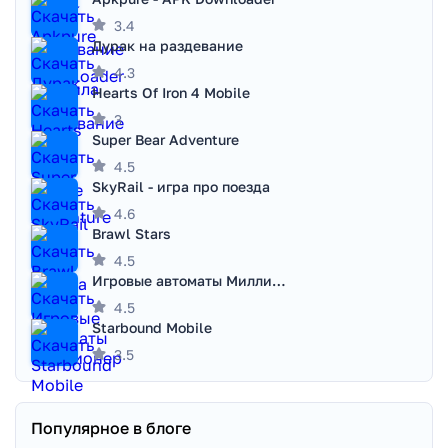
3.4
Дурак на раздевание
4.3
Hearts Of Iron 4 Mobile
3
Super Bear Adventure
4.5
SkyRail - игра про поезда
4.6
Brawl Stars
4.5
Игровые автоматы Миллионер
4.5
Starbound Mobile
3.5
Популярное в блоге