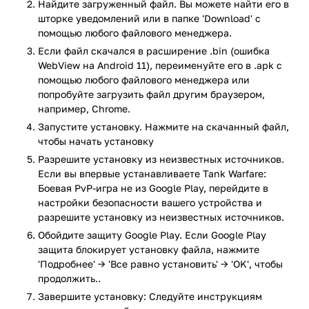
Найдите загруженный файл. Вы можете найти его в
побед.
шторке уведомлений или в папке 'Download' с
помощью любого файлового менеджера.
Игровой процесс
Если файл скачался в расширение .bin (ошибка
WebView на Android 11), переименуйте его в .apk с
Главная цель в Tank Warfare — побеждать в онлайн-
помощью любого файлового менеджера или
сражениях, используя тактику, меткость и грамотное
попробуйте загрузить файл другим браузером,
управление техникой. Ты управляешь танком от третьего
например, Chrome.
лица, видишь поле боя, цели и союзников. Всё управление
Запустите установку. Нажмите на скачанный файл,
адаптировано под сенсорный экран: поворот, стрельба,
чтобы начать установку
прицеливание — всё происходит плавно и без задержек.
Разрешите установку из неизвестных источников.
Что ждёт игрока в бою:
Если вы впервые устанавливаете Tank Warfare:
Боевая PvP-игра не из Google Play, перейдите в
Классические PvP-сражения 7 на 7 или один на
настройки безопасности вашего устройства и
один.
разрешите установку из неизвестных источников.
Быстрые матчи — можно играть даже в короткие
Обойдите защиту Google Play. Если Google Play
перерывы.
защита блокирует установку файла, нажмите
Разные карты с укрытиями, возвышенностями и
'Подробнее' → 'Все равно установить' → 'OK', чтобы
открытыми зонами.
продолжить..
Использование рельефа, маневров и неожиданных
Завершите установку: Следуйте инструкциям
атак.