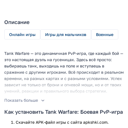
Описание
Онлайн игры
Игры для мальчиков
Военные
Tank Warfare — это динамичная PvP-игра, где каждый бой —
это настоящая дуэль на гусеницах. Здесь всё просто:
выбираешь танк, выходишь на поле и вступаешь в
сражение с другими игроками. Всё происходит в реальном
времени, на разных картах и с разными условиями. Успех
зависит не только от брони и огневой мощи, но и от твоих
умений, реакции и правильного выбора стратегии.
Показать больше
Это игра, где техника оживает, а сражения выглядят
зрелищно и захватывающе. Даже если ты только
Как установить Tank Warfare: Боевая PvP-игра
начинаешь, уже с первых боев можно почувствовать азарт
и желание улучшать свою машину. А когда прокачаешься —
Скачайте APK-файл игры с сайта apkshki.com.
откроются более мощные танки и новые возможности для