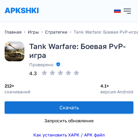
Главная
Игры
Стратегии
Tank Warfare: Боевая PvP-игр
Tank Warfare: Боевая PvP-
игра
Проверено
4.3
212+
4.1+
скачиваний
версия Android
Скачать
Запросить обновление
Как установить XAPK / APK файл