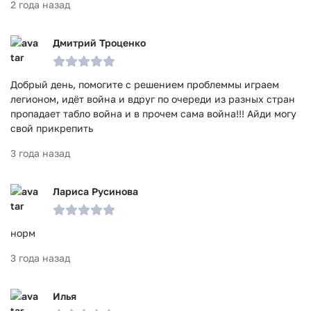
тех, кто хочет немного адреналина и шум гусениц в
2 года назад
кармане.
Игра Tank Warfare: Боевая PvP-игра прошла проверку
Дмитрий Троценко
антивирусом VirusTotal. В результате проверки по всем
последним сигнатурам заражения файлов не выявлено.
Добрый день, помогите с решением проблеммы играем
легионом, идёт война и вдруг по очереди из разных стран
пропадает табло война и в прочем сама война!!! Айди могу
свой прикрепить
3 года назад
Лариса Русинова
норм
3 года назад
Илья