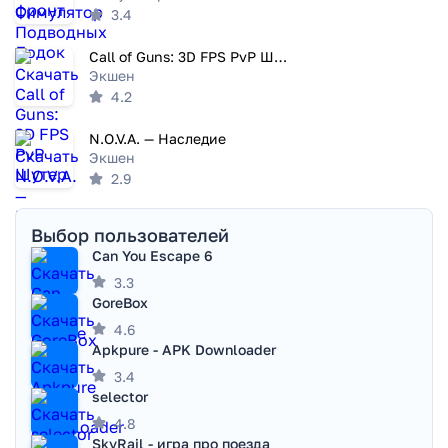
3.4
Call of Guns: 3D FPS PvP Шутер
Экшен
4.2
N.O.V.A. — Наследие
Экшен
2.9
Выбор пользователей
Can You Escape 6
3.3
GoreBox
4.6
Apkpure - APK Downloader
3.4
selector
4.8
SkyRail - игра про поезда