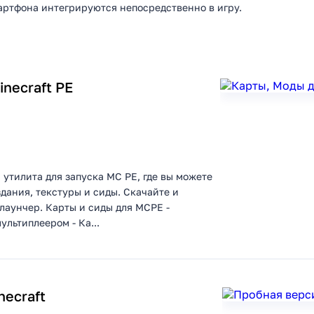
артфона интегрируются непосредственно в игру.
necraft PE
ая утилита для запуска MC PE, где вы можете
дания, текстуры и сиды. Скачайте и
лаунчер. Карты и сиды для MCPE -
ультиплеером - Ка...
necraft