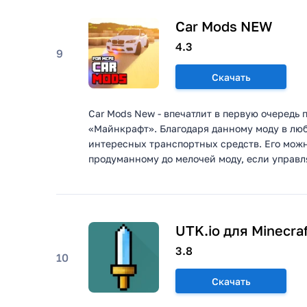
Car Mods NEW
4.3
9
Скачать
Car Mods New - впечатлит в первую очередь
«Майнкрафт». Благодаря данному моду в люб
интересных транспортных средств. Его можно
продуманному до мелочей моду, если управля
UTK.io для Minecraf
3.8
10
Скачать