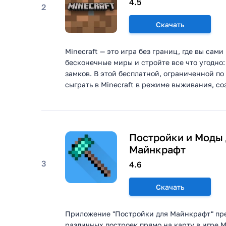
4.5
2
Скачать
Minecraft — это игра без границ, где вы са
бесконечные миры и стройте все что угодно
замков. В этой бесплатной, ограниченной п
сыграть в Minecraft в режиме выживания, соз
Постройки и Моды
Майнкрафт
3
4.6
Скачать
Приложение "Постройки для Майнкрафт" пре
различных построек прямо на карту в игре 