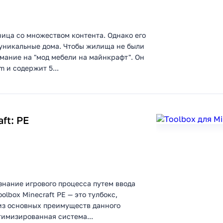
чница со множеством контента. Однако его
 уникальные дома. Чтобы жилища не были
мание на "мод мебели на майнкрафт". Он
 и содержит 5...
ft: PE
знание игрового процесса путем ввода
lbox Minecraft PE — это тулбокс,
из основных преимуществ данного
тимизированная система...