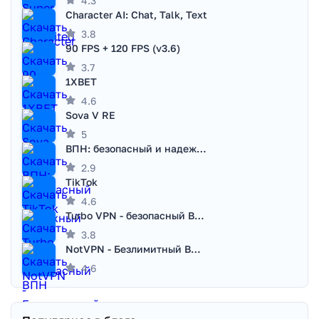
4.3
Character AI: Chat, Talk, Text
3.8
90 FPS + 120 FPS (v3.6)
3.7
1XBET
4.6
Sova V RE
5
ВПН: безопасный и надежный VPN
2.9
TikTok
4.6
Turbo VPN - безопасный ВПН
3.8
NotVPN - Безлимитный ВПН | VPN
4.6