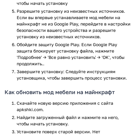
чтобы начать установку
Шторы
Разрешите установку из неизвестных источников.
Подарок
Если вы впервые устанавливаете мод мебели на
Каменный путь
майнкрафт не из Google Play, перейдите в настройки
Кухонный шкаф
безопасности вашего устройства и разрешите
Холодильник
установку из неизвестных источников.
Стерео
Обойдите защиту Google Play. Если Google Play
Дубовый шкаф
защита блокирует установку файла, нажмите
Дверной звонок
'Подробнее' → 'Все равно установить' → 'OK', чтобы
Дубовый ящик для дерева
продолжить..
Духовка
Завершите установку: Следуйте инструкциям
Шкаф
установщика, чтобы завершить процесс установки.
Темный дубовый ящик для дерева
Деревянный стол
Как обновить мод мебели на майнкрафт
Верхняя часть духовки
Разделочная доска
Скачайте новую версию приложения с сайта
apkshki.com.
Перечислен не весь список. Содержание мода намного
объемнее. Минус только один - приложение
Найдите загруженный файл и нажмите на него,
неофициальное. К авторам Minecraft Pocket Edition оно не
чтобы начать установку.
имеет отношения.
Установите поверх старой версии. Нет