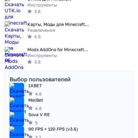
Инструменты
3.8
Карты, Моды для Minecraft PE
Развлечения
4.5
Mods AddOns for Minecraft PE
Инструменты
3.9
Выбор пользователей
1XBET
4.6
MelBet
4.6
Sova V RE
5
90 FPS + 120 FPS (v3.6)
3.7