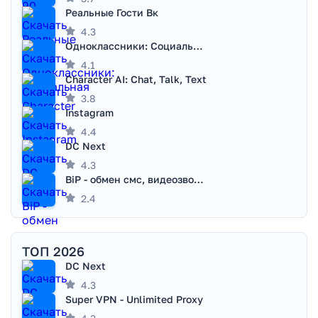
Реальные Гости Вк
4.3
Одноклассники: Социальная сеть
4.1
Character AI: Chat, Talk, Text
3.8
Instagram
4.4
DC Next
4.3
BiP - обмен смс, видеозвонками
2.4
ТОП 2026
DC Next
4.3
Super VPN - Unlimited Proxy