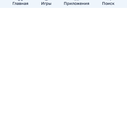
Главная
Игры
Приложения
Поиск
Добавить приложение
О нас
Контакты
APKshki.com. Все права защищены, копирование
материалов разрешенно только с указанием активной
ссылки на APKshki.com
Все упомянутые товарные знаки, названия игр и
компаний, логотипы, материалы являются собственностью
соответствующих владельцев.