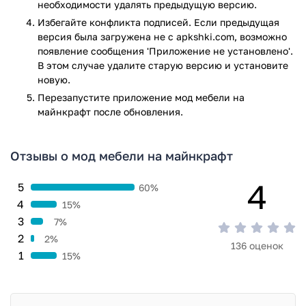
необходимости удалять предыдущую версию.
Приложение мод мебели на майнкрафт прошло проверку
Избегайте конфликта подписей. Если предыдущая
антивирусом VirusTotal. В результате проверки по всем
версия была загружена не с apkshki.com, возможно
последним сигнатурам заражения файлов не выявлено.
появление сообщения 'Приложение не установлено'.
В этом случае удалите старую версию и установите
новую.
Перезапустите приложениe мод мебели на
майнкрафт после обновления.
Отзывы о мод мебели на майнкрафт
4
5
60%
4
15%
3
7%
2
2%
136 оценок
1
15%