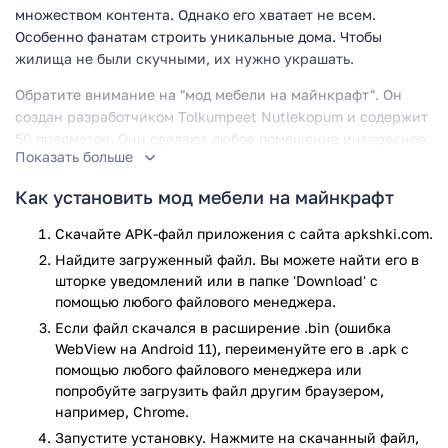
множеством контента. Однако его хватает не всем.
Особенно фанатам строить уникальные дома. Чтобы
жилища не были скучными, их нужно украшать.
Обратите внимание на "мод мебели на майнкрафт". Он
создан разработчиком Tolkumpeet Nutlekopum и содержит
50 предметов. Они сделают любое помещение интереснее.
Показать больше
Для рецептов требуются лишь ванильные ингредиенты.
Как установить мод мебели на майнкрафт
Можно обойтись без режима Creative и хакерских утилит.
Все вещи будут доступны сразу после старта новой игры.
Скачайте APK-файл приложения с сайта apkshki.com.
Стоит надеяться на следующий крафт:
Найдите загруженный файл. Вы можете найти его в
шторке уведомлений или в папке 'Download' с
Еловый шкаф
помощью любого файлового менеджера.
Кабинет акации
Если файл скачался в расширение .bin (ошибка
Ящик для джунглей
WebView на Android 11), переименуйте его в .apk с
Потолочный светильник
помощью любого файлового менеджера или
Телевидение
попробуйте загрузить файл другим браузером,
Каменный стол
например, Chrome.
Деревянный пиломатериал
Запустите установку. Нажмите на скачанный файл,
Березовый деревянный ящик