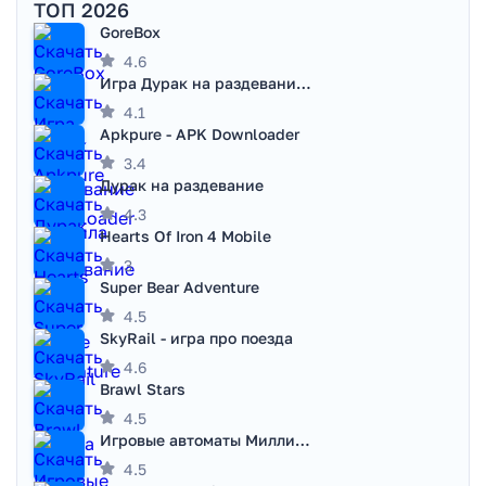
ТОП 2026
GoreBox
4.6
Игра Дурак на раздевание - Правила игры
4.1
Apkpure - APK Downloader
3.4
Дурак на раздевание
4.3
Hearts Of Iron 4 Mobile
3
Super Bear Adventure
4.5
SkyRail - игра про поезда
4.6
Brawl Stars
4.5
Игровые автоматы Миллионер
4.5