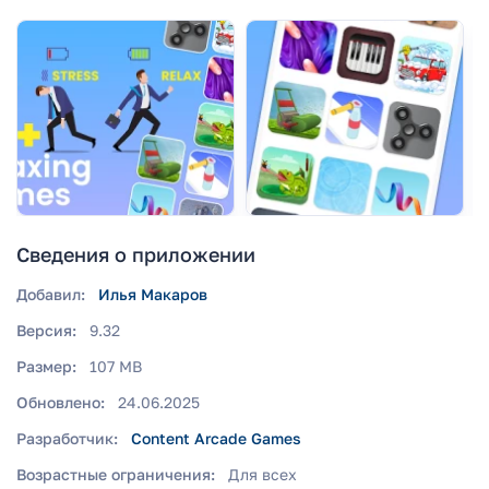
Сведения о приложении
Добавил:
Илья Макаров
Версия:
9.32
Размер:
107 MB
Обновлено:
24.06.2025
Разработчик:
Content Arcade Games
Возрастные ограничения:
Для всех