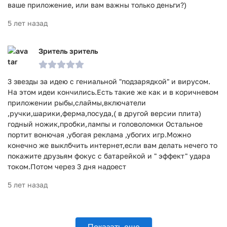
ваше приложение, или вам важны только деньги?)
5 лет назад
Зритель зритель
3 звезды за идею с гениальной "подзарядкой" и вирусом.
На этом идеи кончились.Есть такие же как и в коричневом
приложении рыбы,слаймы,включатели
,ручки,шарики,ферма,посуда,( в другой версии плита)
годный ножик,пробки,лампы и головоломки Остальное
портит вонючая ,убогая реклама ,убогих игр.Можно
конечно же выклбчить интернет,если вам делать нечего то
покажите друзьям фокус с батарейкой и " эффект" удара
током.Потом через 3 дня надоест
5 лет назад