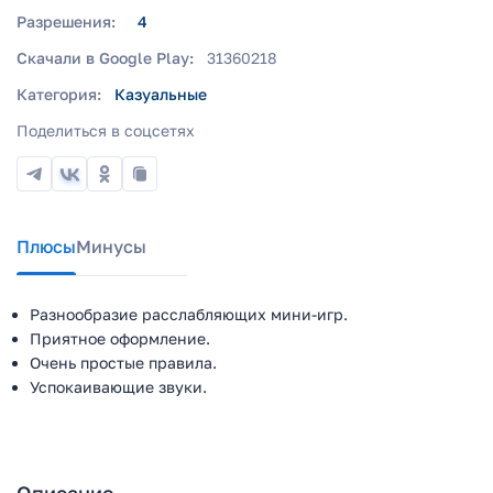
Разрешения:
4
Скачали в Google Play:
31360218
Категория:
Казуальные
Поделиться в соцсетях
Плюсы
Минусы
Разнообразие расслабляющих мини-игр.
Приятное оформление.
Очень простые правила.
Успокаивающие звуки.