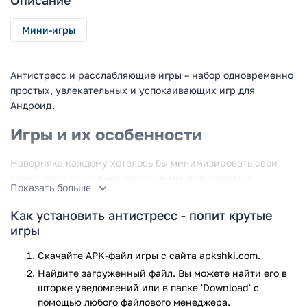
Описание
Мини-игры
Антистресс и расслабляющие игры – набор одновременно
простых, увлекательных и успокаивающих игр для
Андроид.
Игры и их особенности
Наверняка каждому хотелось бы минимизировать свои
стрессовые состояния, которым мы подвергаемся
Показать больше
ежедневно. Что же, представленные здесь Антистресс и
расслабляющие игры как раз помогут в этом. Они
Как установить антистресс - попит крутые
разработаны специалистами в области психологии и
игры
прошли тестирование на реальных людях – что
подтверждает их эффективность.
Скачайте APK-файл игры с сайта apkshki.com.
Найдите загруженный файл. Вы можете найти его в
Некоторые игры оказываются настолько залипательными,
шторке уведомлений или в папке 'Download' с
что отказаться от них трудно. Зато они помогут
помощью любого файлового менеджера.