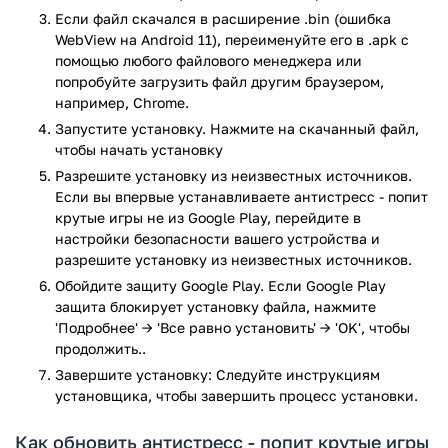
расслабиться и отдохнуть. Они помогут прийти в себя
Если файл скачался в расширение .bin (ошибка
после трудного дня, неприятного разговора и т.д.
WebView на Android 11), переименуйте его в .apk с
Рекомендуется для использования всеми возрастами – от
помощью любого файлового менеджера или
школьников до взрослых.
попробуйте загрузить файл другим браузером,
например, Chrome.
Можно скачать эти игры буквально в считанные минуты –
и избавиться от множества ежедневных стрессов, которые
Запустите установку. Нажмите на скачанный файл,
окружают нас со всех сторон. Они действительно
чтобы начать установку
способствуют успокоению и расслаблению.
Разрешите установку из неизвестных источников.
Если вы впервые устанавливаете антистресс - попит
Управление в играх реализовано интуитивно, чтобы
крутые игры не из Google Play, перейдите в
пользователю не пришлось долгое время вникать в
настройки безопасности вашего устройства и
правила и т.д. Приложение адаптировано под сенсорные
разрешите установку из неизвестных источников.
экраны любых устройств – будь то компактный смартфон
Обойдите защиту Google Play. Если Google Play
или большой планшет. Они не требовательны к системным
защита блокирует установку файла, нажмите
ресурсам, так что с успехом запустятся даже далеко не на
'Подробнее' → 'Все равно установить' → 'OK', чтобы
самом современном мобильном устройстве.
продолжить..
На выбор предлагается большое количество
Завершите установку: Следуйте инструкциям
антистрессовых игр, среди которых можно выбирать
установщика, чтобы завершить процесс установки.
именно те, что помогут справиться со стрессовыми
состояниями лучше всего. Удовольствие от игрового
Как обновить антистресс - попит крутые игры