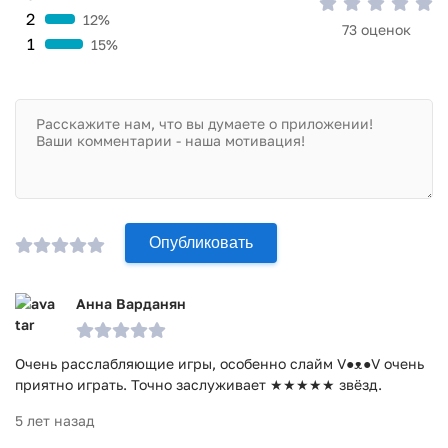
Большой выбор игр – чтобы пользователь смог
2
12%
выбрать именно ту, что ему окажется больше по
73 оценок
1
15%
душе;
Увлекательные миссии.
Антистресс и расслабляющие игры дают возможность
освежить мышление, разгрузиться после напряженного
дня. Возможно, они даже помогут принять важное
решение, взглянуть на беспокоящие проблемы совершенно
с другой стороны.
Антистресс и расслабляющие игры для многих окажутся
Опубликовать
отличной заменой посещения психотерапевта. А еще они
могут и просто поднять настроение.
Анна Варданян
Разработчики приветствуют оценить приложение и
оставить о нем свой отзыв, так как это позволяет
учитывать все пожелания пользователей и выпускать
Очень расслабляющие игры, особенно слайм V●ᴥ●V очень
качественные обновления максимально быстро.
приятно играть. Точно заслуживает ★★★★★ звёзд.
Большим плюсом данного игрового пака является и то, что
5 лет назад
доступен он бесплатно.