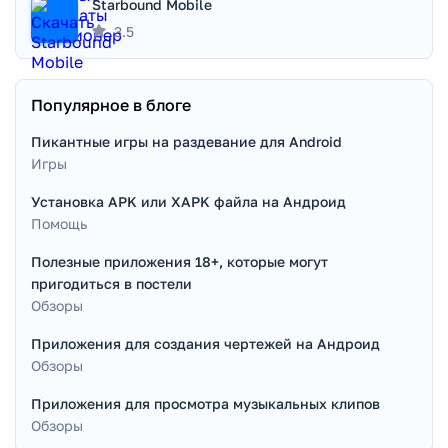
Starbound Mobile
3.5
Популярное в блоге
Пикантные игры на раздевание для Android
Игры
Установка APK или XAPK файла на Андроид
Помощь
Полезные приложения 18+, которые могут
пригодиться в постели
Обзоры
Приложения для создания чертежей на Андроид
Обзоры
Приложения для просмотра музыкальных клипов
Обзоры