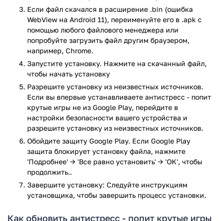
расслабиться и отдохнуть. Они помогут прийти в себя
Если файл скачался в расширение .bin (ошибка
после трудного дня, неприятного разговора и т.д.
WebView на Android 11), переименуйте его в .apk с
Рекомендуется для использования всеми возрастами – от
помощью любого файлового менеджера или
школьников до взрослых.
попробуйте загрузить файл другим браузером,
например, Chrome.
Можно скачать эти игры буквально в считанные минуты –
и избавиться от множества ежедневных стрессов, которые
Запустите установку. Нажмите на скачанный файл,
окружают нас со всех сторон. Они действительно
чтобы начать установку
способствуют успокоению и расслаблению.
Разрешите установку из неизвестных источников.
Если вы впервые устанавливаете антистресс - попит
Управление в играх реализовано интуитивно, чтобы
крутые игры не из Google Play, перейдите в
пользователю не пришлось долгое время вникать в
настройки безопасности вашего устройства и
правила и т.д. Приложение адаптировано под сенсорные
разрешите установку из неизвестных источников.
экраны любых устройств – будь то компактный смартфон
Обойдите защиту Google Play. Если Google Play
или большой планшет. Они не требовательны к системным
защита блокирует установку файла, нажмите
ресурсам, так что с успехом запустятся даже далеко не на
'Подробнее' → 'Все равно установить' → 'OK', чтобы
самом современном мобильном устройстве.
продолжить..
На выбор предлагается большое количество
Завершите установку: Следуйте инструкциям
антистрессовых игр, среди которых можно выбирать
установщика, чтобы завершить процесс установки.
именно те, что помогут справиться со стрессовыми
состояниями лучше всего. Удовольствие от игрового
Как обновить антистресс - попит крутые игры