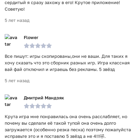
сердитый я сразу захожу в его! Крутое приложение!
Советую!
5 лет назад
Flower
Все пишут: игры скопированы,они не ваши. Для таких я
хочу сказать что это сборник разных игр. Игра классная
вай фай отключил и играешь без рекламы. 5 звёзд
5 лет назад
Дмитрий Мандзяк
Крута игра мне понравилась она очень расслабляет, но
почему вы сделали её такой тупой она очень долго
загружается (особенно резка песка) поэтому пожалуйста
исправьте это и я поставлю 5 звёзд а не 4!!!🤣.