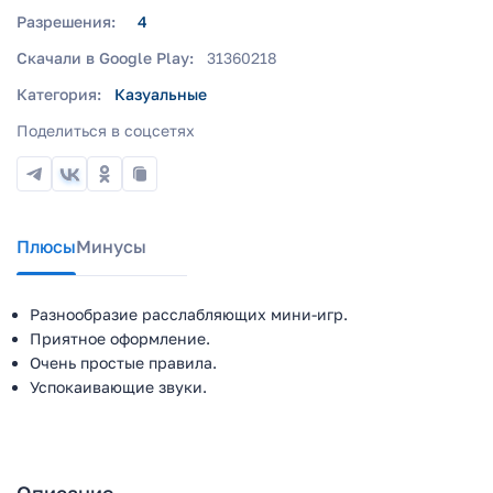
Разрешения:
4
Скачали в Google Play:
31360218
Категория:
Казуальные
Поделиться в соцсетях
Плюсы
Минусы
Разнообразие расслабляющих мини-игр.
Приятное оформление.
Очень простые правила.
Успокаивающие звуки.