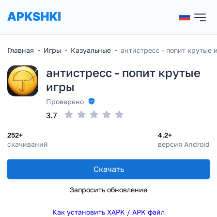
Главная
Игры
Казуальные
антистресс - попит крутые 
антистресс - попит крутые
игры
Проверено
3.7
252+
4.2+
скачиваний
версия Android
Скачать
Запросить обновление
Как установить XAPK / APK файл