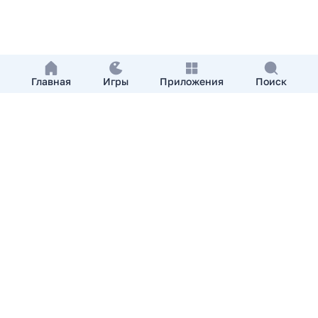
Главная
Игры
Приложения
Поиск
Добавить приложение
О нас
Контакты
APKshki.com. Все права защищены, копирование
материалов разрешенно только с указанием активной