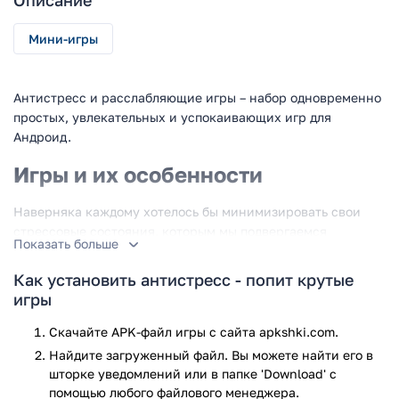
Описание
Мини-игры
Антистресс и расслабляющие игры – набор одновременно
простых, увлекательных и успокаивающих игр для
Андроид.
Игры и их особенности
Наверняка каждому хотелось бы минимизировать свои
стрессовые состояния, которым мы подвергаемся
Показать больше
ежедневно. Что же, представленные здесь Антистресс и
расслабляющие игры как раз помогут в этом. Они
Как установить антистресс - попит крутые
разработаны специалистами в области психологии и
игры
прошли тестирование на реальных людях – что
подтверждает их эффективность.
Скачайте APK-файл игры с сайта apkshki.com.
Найдите загруженный файл. Вы можете найти его в
Некоторые игры оказываются настолько залипательными,
шторке уведомлений или в папке 'Download' с
что отказаться от них трудно. Зато они помогут
помощью любого файлового менеджера.