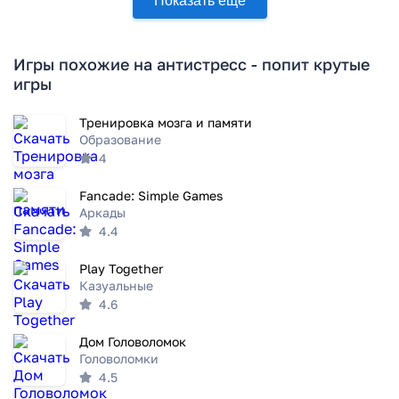
Показать еще
Игры похожие на антистресс - попит крутые
игры
Тренировка мозга и памяти
Образование
4
Fancade: Simple Games
Аркады
4.4
Play Together
Казуальные
4.6
Дом Головоломок
Головоломки
4.5