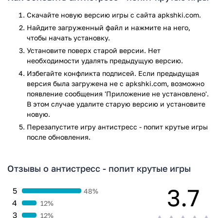
процесса сопровождается умиротворением. Ну а для
Скачайте новую версию игры с сайта apkshki.com.
ребенка в этом случае будет полезно развить свою мелкую
Найдите загруженный файл и нажмите на него,
моторику, сообразительность и координацию движений.
чтобы начать установку.
В данном паке собраны самые лучшие успокаивающие
Установите поверх старой версии. Нет
игрушки, так называемые расслаблялки. Качество
необходимости удалять предыдущую версию.
графической реализации заслуживает похвалы. На
Избегайте конфликта подписей. Если предыдущая
умиротворяющий лад настроит и звуковое
версия была загружена не с apkshki.com, возможно
сопровождение. Звук, впрочем, можно при желании и
появление сообщения 'Приложение не установлено'.
отключить.
В этом случае удалите старую версию и установите
новую.
К особенностям и плюсам данных игр можно отнести:
Перезапустите игру антистресс - попит крутые игры
Реалистично выполненную графику, включая
после обновления.
трехмерную;
Высококачественное расслабляющее звуковое
сопровождение;
Отзывы о антистресс - попит крутые игры
Простые правила игры;
Интуитивный геймплей;
3.7
5
48%
Успокаивающее воздействие на нервную систему и
4
12%
мозг;
3
12%