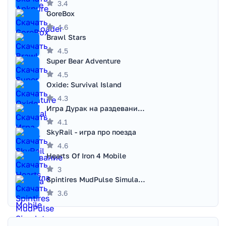
3.4
GoreBox
4.6
Brawl Stars
4.5
Super Bear Adventure
4.5
Oxide: Survival Island
4.3
Игра Дурак на раздевание - Правила игры
4.1
SkyRail - игра про поезда
4.6
Hearts Of Iron 4 Mobile
3
Spintires MudPulse Simulator
3.6