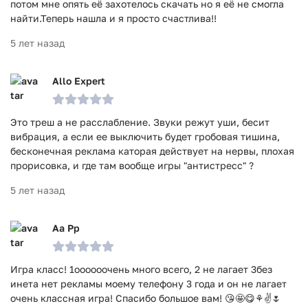
потом мне опять её захотелось скачать но я её не смогла
найти.Теперь нашла и я просто счастлива!!
5 лет назад
Allo Expert
Это треш а не расслабление. Звуки режут уши, бесит
вибрация, а если ее выключить будет гробовая тишина,
бесконечная реклама каторая действует на нервы, плохая
прорисовка, и где там вообще игры "антистресс" ?
5 лет назад
Аа Рр
Игра класс! 1оооооочень много всего, 2 не лагает 3без
инета нет рекламы моему телефону 3 года и он не лагает
очень классная игра! Спасибо большое вам! 😘🤩😋⚘✌🌷