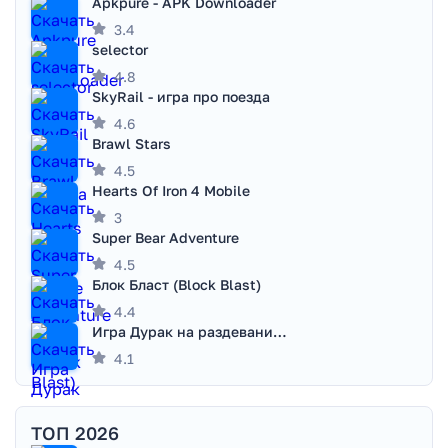
Apkpure - APK Downloader
3.4
selector
4.8
SkyRail - игра про поезда
4.6
Brawl Stars
4.5
Hearts Of Iron 4 Mobile
3
Super Bear Adventure
4.5
Блок Бласт (Block Blast)
4.4
Игра Дурак на раздевание - Правила игры
4.1
ТОП 2026