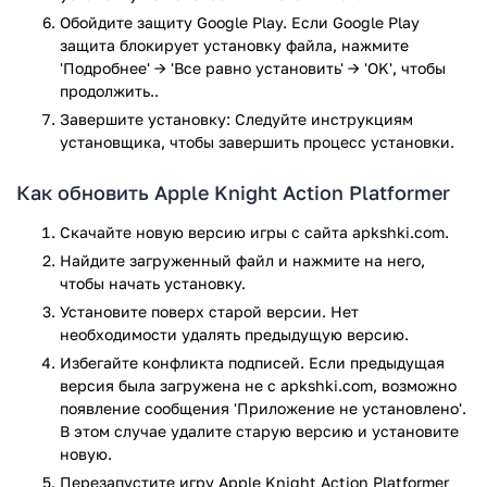
Графика: яркая и красочная 2D графика, которая придает
Обойдите защиту Google Play. Если Google Play
атмосферу платформера.
защита блокирует установку файла, нажмите
'Подробнее' → 'Все равно установить' → 'OK', чтобы
Управление: управление героем осуществляется с
продолжить..
помощью виртуальных кнопок на экране, которые легко
настраиваются под предпочтения игрока.
Завершите установку: Следуйте инструкциям
установщика, чтобы завершить процесс установки.
Оружие и навыки: герой может использовать различные
виды оружия и навыки, чтобы победить врагов и пройти
Как обновить Apple Knight Action Platformer
уровни. В приложении доступны различные виды мечей,
луков, а также магические заклинания и умения, которые
Скачайте новую версию игры с сайта apkshki.com.
игрок может использовать для победы над врагами.
Найдите загруженный файл и нажмите на него,
чтобы начать установку.
Прогресс: игра сохраняет прогресс игрока, так что он
Установите поверх старой версии. Нет
может вернуться к игре в любое время и продолжить
необходимости удалять предыдущую версию.
играть с того момента, где остановился.
Избегайте конфликта подписей. Если предыдущая
Бесплатная и доступная: Apple Knight Action Platformer
версия была загружена не с apkshki.com, возможно
доступен для загрузки бесплатно, без дополнительных
появление сообщения 'Приложение не установлено'.
покупок в приложении.
В этом случае удалите старую версию и установите
новую.
Как скачать игру с Apkshki.com
Перезапустите игру Apple Knight Action Platformer