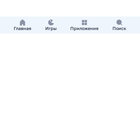
Главная
Игры
Приложения
Поиск
Добавить приложение
О нас
Контакты
APKshki.com. Все права защищены, копирование
материалов разрешенно только с указанием активной
ссылки на APKshki.com