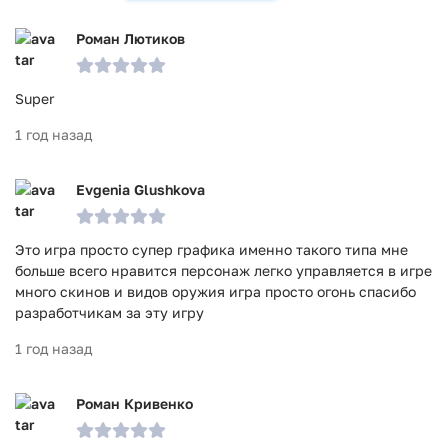
антивирусом VirusTotal. В результате проверки по всем
последним сигнатурам заражения файлов не выявлено.
Роман Лютиков
Super
1 год назад
Evgenia Glushkova
Это игра просто супер графика именно такого типа мне
больше всего нравится персонаж легко управляется в игре
много скинов и видов оружия игра просто огонь спасибо
разработчикам за эту игру
1 год назад
Роман Кривенко