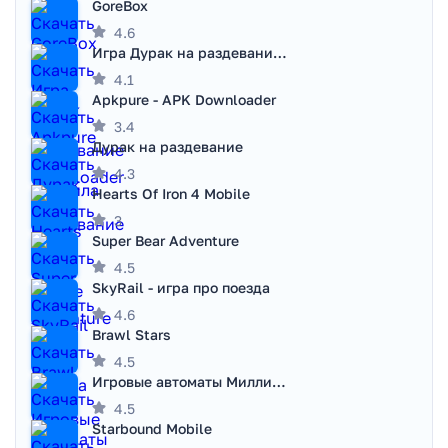
GoreBox
4.6
Игра Дурак на раздевание - Правила игры
4.1
Apkpure - APK Downloader
3.4
Дурак на раздевание
4.3
Hearts Of Iron 4 Mobile
3
Super Bear Adventure
4.5
SkyRail - игра про поезда
4.6
Brawl Stars
4.5
Игровые автоматы Миллионер
4.5
Starbound Mobile