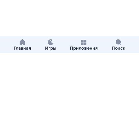
Главная
Игры
Приложения
Поиск
Добавить приложение
О нас
Контакты
APKshki.com. Все права защищены, копирование