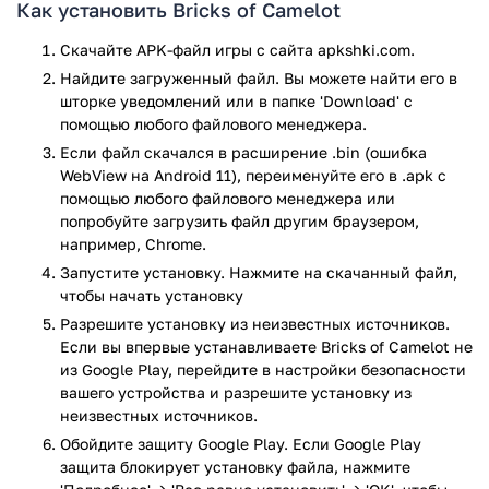
Как установить Bricks of Camelot
игры. В последней версии Bricks of Camelot, вам предстоит
оказаться в Шервудском лесу, темнице замка и
Скачайте APK-файл игры с сайта apkshki.com.
королевском дворце. На всех этих уровнях, вы будете
Найдите загруженный файл. Вы можете найти его в
уничтожать блоки и собирать сокровища, как и в
шторке уведомлений или в папке 'Download' с
классических арканоидах. Но в этой игре, вам будут
помощью любого файлового менеджера.
доступны некоторые дополнительные возможности. Так,
Если файл скачался в расширение .bin (ошибка
уничтожать блоки можно не только при помощи шарика,
WebView на Android 11), переименуйте его в .apk с
но и используя различные бонусы и усиления: топоры,
помощью любого файлового менеджера или
молнии и многое другое. Находите и используйте
попробуйте загрузить файл другим браузером,
волшебные снадобья для улучшения своих возможностей и
например, Chrome.
попробуйте пройти все уровни этого необычного
Запустите установку. Нажмите на скачанный файл,
арканоида.
чтобы начать установку
Разрешите установку из неизвестных источников.
Особенности и преимущества игры:
Если вы впервые устанавливаете Bricks of Camelot не
из Google Play, перейдите в настройки безопасности
Большое количество уровней.
вашего устройства и разрешите установку из
Приятная графика.
неизвестных источников.
Простое управление.
Обойдите защиту Google Play. Если Google Play
Всевозможные улучшения и усиления.
защита блокирует установку файла, нажмите
Магические снадобья, улучшеющие ваши