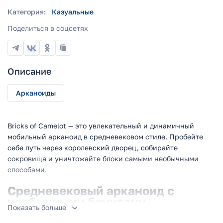
Категория:
Казуальные
Поделиться в соцсетях
Описание
Арканоиды
Bricks of Camelot — это увлекательный и динамичный
мобильный арканоид в средневековом стиле. Пробейте
себе путь через королевский дворец, собирайте
сокровища и уничтожайте блоки самыми необычными
способами.
Средневековый арканоид с
необычными бонусами
Показать больше
Первое, что бросается в глаза — необычные декорации