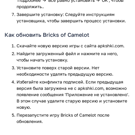
'Подробнее' → 'Все равно установить' → 'OK', чтобы
способности.
продолжить..
Три игровых режима: аркада, испытание и бонусный
Завершите установку: Следуйте инструкциям
режим "Swing It".
установщика, чтобы завершить процесс установки.
Поддержка смартфонов и планшетов.
А также многое другое.
Как обновить Bricks of Camelot
Обратите внимание! Скачать игру Bricks of Camelot для
Скачайте новую версию игры с сайта apkshki.com.
Android можно совершенно бесплатно, но в этом случае,
игра предлагает ограниченный набор уровней. Получить
Найдите загруженный файл и нажмите на него,
полную версию игры можно путём совершения
чтобы начать установку.
соответствующей покупки, прямо в приложении.
Установите поверх старой версии. Нет
необходимости удалять предыдущую версию.
Игра Bricks of Camelot прошла проверку антивирусом
Избегайте конфликта подписей. Если предыдущая
VirusTotal. В результате проверки по всем последним
версия была загружена не с apkshki.com, возможно
сигнатурам заражения файлов не выявлено.
появление сообщения 'Приложение не установлено'.
В этом случае удалите старую версию и установите
новую.
Перезапустите игру Bricks of Camelot после
обновления.