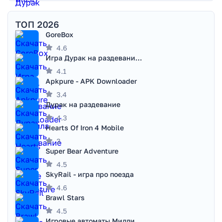
ТОП 2026
GoreBox
4.6
Игра Дурак на раздевание - Правила игры
4.1
Apkpure - APK Downloader
3.4
Дурак на раздевание
4.3
Hearts Of Iron 4 Mobile
3
Super Bear Adventure
4.5
SkyRail - игра про поезда
4.6
Brawl Stars
4.5
Игровые автоматы Миллионер