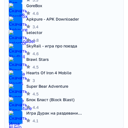
GoreBox
4.6
Apkpure - APK Downloader
3.4
selector
4.8
SkyRail - игра про поезда
4.6
Brawl Stars
4.5
Hearts Of Iron 4 Mobile
3
Super Bear Adventure
4.5
Блок Бласт (Block Blast)
4.4
Игра Дурак на раздевание - Правила игры
4.1