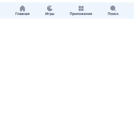
Главная
Игры
Приложения
Поиск
Добавить приложение
О нас
Контакты
APKshki.com. Все права защищены, копирование
материалов разрешенно только с указанием активной
ссылки на APKshki.com
Все упомянутые товарные знаки, названия игр и
компаний, логотипы, материалы являются собственностью