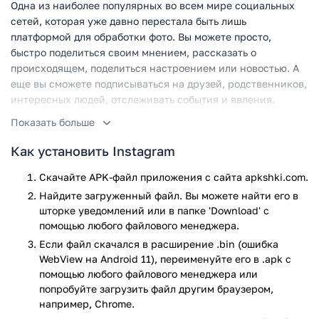
Одна из наиболее популярных во всем мире социальных
сетей, которая уже давно перестала быть лишь
платформой для обработки фото. Вы можете просто,
быстро поделиться своим мнением, рассказать о
происходящем, поделиться настроением или новостью. А
еще вы сможете подписываться на друзей, родственников,
интересных людей, отслеживать события и явления.
Показать больше
Уникальный контент, фото и видео, новости из жизни
звезд, красочные фото. Достаточно скачать, установить
Как установить Instagram
приложение, активировать его и зарегистрироваться,
чтобы приобщиться к миллионам пользователей со всего
Скачайте APK-файл приложения с сайта apkshki.com.
мира.
Найдите загруженный файл. Вы можете найти его в
шторке уведомлений или в папке 'Download' с
Качественное приложение позволяет редактировать фото
помощью любого файлового менеджера.
или видео, обрабатывать их и применять фильтры,
Если файл скачался в расширение .bin (ошибка
создавать из небольших роликов полноценное видео.
WebView на Android 11), переименуйте его в .apk с
А еще вы можете выражать свое мнение, отслеживать
помощью любого файлового менеджера или
новости и события из жизни интересных людей.
попробуйте загрузить файл другим браузером,
например, Chrome.
Пользователи получают возможность общаться в онлайн