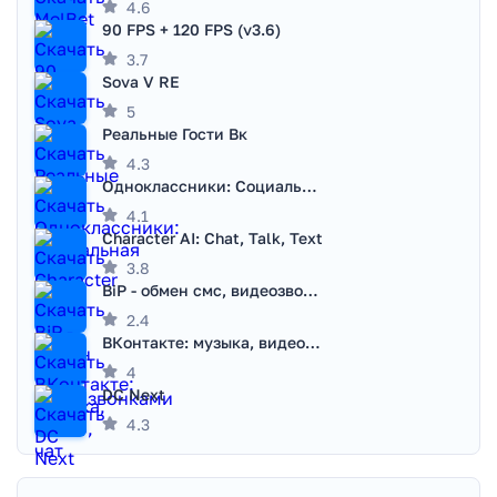
4.6
90 FPS + 120 FPS (v3.6)
3.7
Sova V RE
5
Реальные Гости Вк
4.3
Одноклассники: Социальная сеть
4.1
Character AI: Chat, Talk, Text
3.8
BiP - обмен смс, видеозвонками
2.4
ВКонтакте: музыка, видео, чат
4
DC Next
4.3