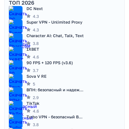
ТОП 2026
DC Next
4.3
Super VPN - Unlimited Proxy
4.3
Character AI: Chat, Talk, Text
3.8
1XBET
4.6
90 FPS + 120 FPS (v3.6)
3.7
Sova V RE
5
ВПН: безопасный и надежный VPN
2.9
TikTok
4.6
Turbo VPN - безопасный ВПН
3.8