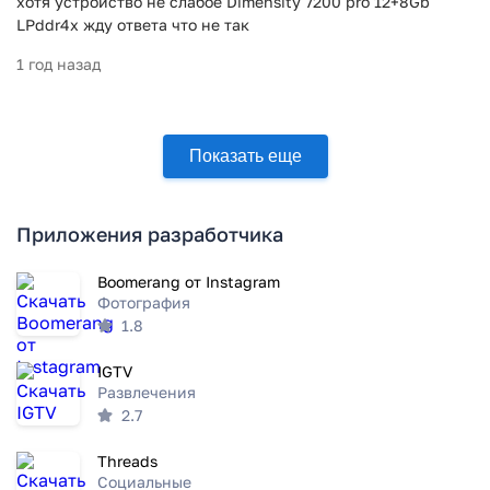
хотя устройство не слабое Dimensity 7200 pro 12+8Gb
LPddr4x жду ответа что не так
1 год назад
Показать еще
Приложения разработчика
Boomerang от Instagram
Фотография
1.8
IGTV
Развлечения
2.7
Threads
Социальные