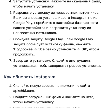
Запустите установку. Нажмите на скачанный файл,
эфире со своими друзьями, в том числе в видеорежиме,
чтобы начать установку
сохранять истории общения, пересылать их и делиться
Разрешите установку из неизвестных источников.
ими. Более пяти сотен миллионов каждый день
Если вы впервые устанавливаете Instagram не из
просматривают публикации в сети и делятся своими
Google Play, перейдите в настройки безопасности
историями из жизни.
вашего устройства и разрешите установку из
Приложение Instagram прошло проверку антивирусом
неизвестных источников.
VirusTotal. В результате проверки по всем последним
Обойдите защиту Google Play. Если Google Play
сигнатурам заражения файлов не выявлено.
защита блокирует установку файла, нажмите
'Подробнее' → 'Все равно установить' → 'OK', чтобы
продолжить..
Завершите установку: Следуйте инструкциям
установщика, чтобы завершить процесс установки.
Как обновить Instagram
Скачайте новую версию приложения с сайта
apkshki.com.
Найдите загруженный файл и нажмите на него,
чтобы начать установку.