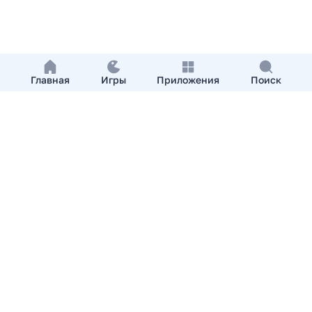
Главная
Игры
Приложения
Поиск
Добавить приложение
О нас
Контакты
APKshki.com. Все права защищены, копирование
материалов разрешенно только с указанием активной