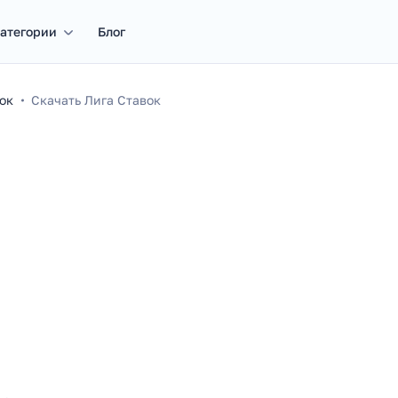
атегории
Блог
ок
Скачать Лига Ставок