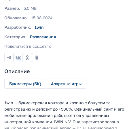
Размер:
5.5 MB
Обновлено:
15.08.2024
Разработчик:
1win
Категория:
Развлечения
Поделиться в соцсетях
Описание
Букмекеры (БК)
Азартные игры
1win — букмекерская контора и казино с бонусом за
регистрацию и депозит до +500%. Официальный сайт и его
мобильные приложения работают под управлением
иностранной компании 1WIN N.V. Она зарегистрирована
на Кюрасао (юридический адрес — Dr. H. Fergusonweg 1,