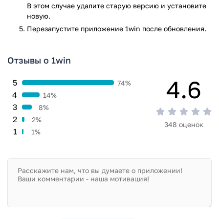
В этом случае удалите старую версию и установите
Увидеть форму для ввода персональных данных. В
новую.
ней есть обязательные и дополнительные поля (в
Перезапустите приложениe 1win после обновления.
частности, раздел с промокодом).
Заполнить информацию, подтвердить согласие с
правилами и политикой конфиденциальности.
Отзывы о 1win
Нажать на зеленую кнопку «Зарегистрироваться».
Система автоматически направит на страницу с
4.6
5
74%
пополнением баланса и доступными платежными
4
14%
системами.
3
8%
При регистрации нового аккаунта в приложении на
2
2%
Андроид пользователь указывает номер мобильного, но на
348 оценок
1
1%
него не приходят смс с подтверждением (в отличие от
ряда других букмекеров). На адрес электронной почты по
умолчанию тоже не отправляют ни коды, ни ссылки. Но
после клика на кнопку «Вывести» клиент видит, что ему
необходимо подтвердить e-mail.
После клика на синюю кнопку «Подтвердить» на
указанный адрес приходит письмо.. Игроку необходимо
пройти по ссылке, чтобы увидеть сообщение о