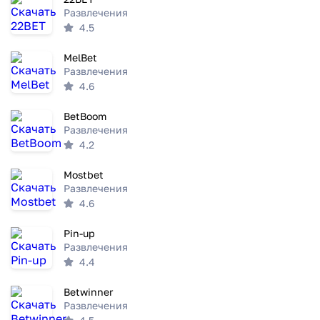
данных.
Развлечения
4.5
Для верификации клиенту необходимо нажать на значок
учетной записи и выбрать «Настройки». После перехода
MelBet
на новую страницу игрок увидит данные для
Развлечения
подтверждения и редактирования. Это могут быть:
4.6
ФИО;
BetBoom
дата рождения;
Развлечения
сканы паспорта на адрес электронной почты службы
4.2
безопасности;
номер мобильного телефона, а также другие.
Mostbet
Развлечения
1Вин — букмекер, который позволяет играть без
4.6
верификации после регистрации учетной записи. Но БК
вправе отправить запрос на подтверждение данных в
Pin-up
любой момент.
Развлечения
4.4
Как пополнить счет и вывести
выигрыш
Betwinner
Развлечения
Пошаговая инструкция, как пополнить баланс через