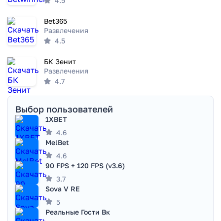
4.5
официальное мобильное приложение:
Bet365
Нажать на зеленую кнопку «Пополнить» после
Развлечения
авторизации в личном кабинете.
4.5
Попасть на новую страницу, где 1Вин предлагает
список способов внесения депозита онлайн.
БК Зенит
Обратите внимание, что количество платежных
Развлечения
систем и лимиты по ним зависят от региона.
4.7
Нажать на значок платежной системы, чтобы
перейти на страницу оформления транзакции.
Выбор пользователей
Увидеть лимиты по минимальным и максимальным
1XBET
суммам.
Указать сумму депозита, нажать на зеленую кнопку
4.6
MelBet
«Пополнить» и проследовать инструкциям на
экране.
4.6
90 FPS + 120 FPS (v3.6)
В таблице ниже представлены финансовые лимиты на
3.7
пополнение счета в 1Win (на примере долларов США).
Sova V RE
Платежная
5
Минимальное
Реальные Гости Вк
система для
Максимальный
пополнение в