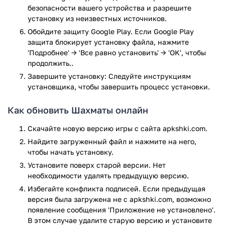
задание, но всё же его можно выполнить).
безопасности вашего устройства и разрешите
установку из неизвестных источников.
Также стоит сказать о том, что в игре Шахматы онлайн
Обойдите защиту Google Play. Если Google Play
(Poker Power) вам придётся играть не с компьютером, а
защита блокирует установку файла, нажмите
сразу же с реальными игроками по всему миру! И это
'Подробнее' → 'Все равно установить' → 'OK', чтобы
действительно уникально, вряд ли можно найти ещё где-то
продолжить..
подобную игру!
Завершите установку: Следуйте инструкциям
установщика, чтобы завершить процесс установки.
Более детально о требованиях и
характеристика захватывающей
Как обновить Шахматы онлайн
мобильной игры в шахматы
Скачайте новую версию игры с сайта apkshki.com.
Шахматы — это одна из самых популярных настольных игр
Найдите загруженный файл и нажмите на него,
в мире, разумеется, что и мобильная версия культовой
чтобы начать установку.
игры также относится к жанру настольных игр.
Установите поверх старой версии. Нет
Требования очень интересно мобильной игры не являются
необходимости удалять предыдущую версию.
очень серьёзными. Данную настольную игру сможет
Избегайте конфликта подписей. Если предыдущая
установить большинство пользователей. Шахматы онлайн
версия была загружена не с apkshki.com, возможно
(Poker Power) требует от вашего мобильного телефона
появление сообщения 'Приложение не установлено'.
версия андроид 4.0 или же больше). Достаточно низкое
В этом случае удалите старую версию и установите