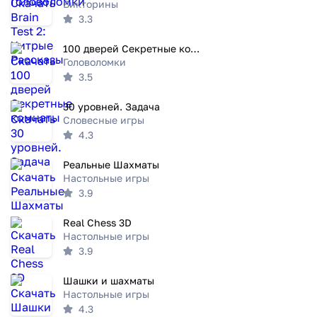
Викторины
3.3
100 дверей Секретные комнаты
Головоломки
3.5
30 уровней. Задача
Словесные игры
4.3
Реальные Шахматы
Настольные игры
3.9
Real Chess 3D
Настольные игры
3.9
Шашки и шахматы
Настольные игры
4.3