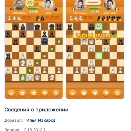
Сведения о приложении
Добавил:
Илья Макаров
Версия:
2.18.3913.1