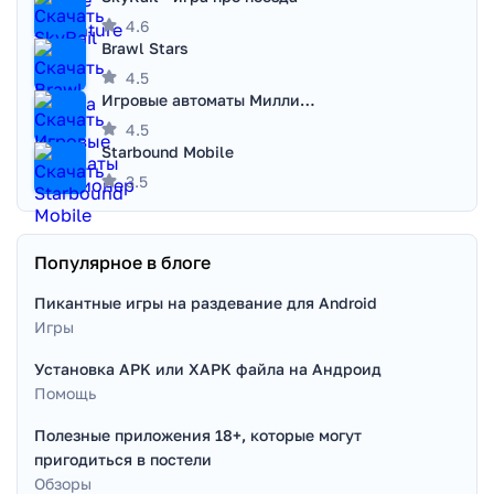
4.6
Brawl Stars
4.5
Игровые автоматы Миллионер
4.5
Starbound Mobile
3.5
Популярное в блоге
Пикантные игры на раздевание для Android
Игры
Установка APK или XAPK файла на Андроид
Помощь
Полезные приложения 18+, которые могут
пригодиться в постели
Обзоры