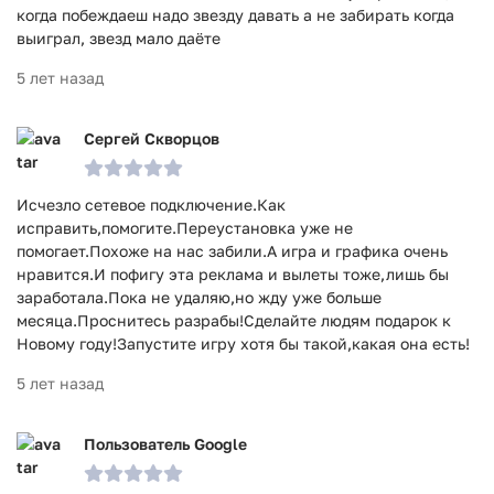
когда побеждаеш надо звезду давать а не забирать когда
выиграл, звезд мало даёте
5 лет назад
Сергей Скворцов
Исчезло сетевое подключение.Как
исправить,помогите.Переустановка уже не
помогает.Похоже на нас забили.А игра и графика очень
нравится.И пофигу эта реклама и вылеты тоже,лишь бы
заработала.Пока не удаляю,но жду уже больше
месяца.Проснитесь разрабы!Сделайте людям подарок к
Новому году!Запустите игру хотя бы такой,какая она есть!
5 лет назад
Пользователь Google