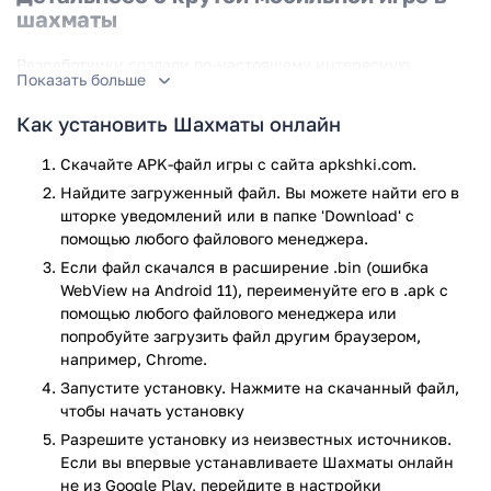
шахматы
Разработчики создали по-настоящему интересную
Показать больше
шахматную игру, в ней вам придётся сыграть огромное
количество захватывающих партий, чтобы победить и
Как установить Шахматы онлайн
стать лучшим шахматистом в игре Шахматы онлайн (Poker
Power).
Скачайте APK-файл игры с сайта apkshki.com.
Найдите загруженный файл. Вы можете найти его в
Стоит разобраться в игровом процессе Шахматы онлайн
шторке уведомлений или в папке 'Download' с
(Poker Power). На первых взгляд в данной игре всё
помощью любого файлового менеджера.
устроено максимально просто, казалось бы, что здесь
Если файл скачался в расширение .bin (ошибка
нужно исключительно играть в шахматы и всё.
WebView на Android 11), переименуйте его в .apk с
Но, на самом деле здесь присутствует очень много
помощью любого файлового менеджера или
загвоздок, одна из них —возможность выполнять задания.
попробуйте загрузить файл другим браузером,
например, Chrome.
Игра Шахматы онлайн (Poker Power) даёт вам сразу же
несколько заданий, разумеется, что они касаются игры в
Запустите установку. Нажмите на скачанный файл,
шахматы. Но, для выполнения какого-либо задания вам
чтобы начать установку
нужно сделать что-то особенное. К примеру, чтобы
Разрешите установку из неизвестных источников.
получить награду вам нужно выиграть шахматную партию
Если вы впервые устанавливаете Шахматы онлайн
за максимально короткий срок (довольно сложное
не из Google Play, перейдите в настройки