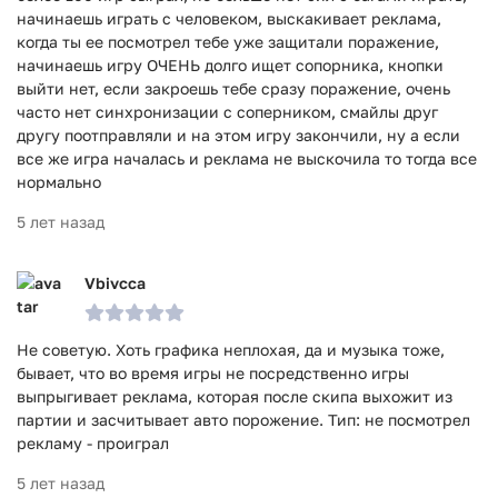
начинаешь играть с человеком, выскакивает реклама,
когда ты ее посмотрел тебе уже защитали поражение,
начинаешь игру ОЧЕНЬ долго ищет сопорника, кнопки
выйти нет, если закроешь тебе сразу поражение, очень
часто нет синхронизации с соперником, смайлы друг
другу поотправляли и на этом игру закончили, ну а если
все же игра началась и реклама не выскочила то тогда все
нормально
5 лет назад
Vbivcca
Не советую. Хоть графика неплохая, да и музыка тоже,
бывает, что во время игры не посредственно игры
выпрыгивает реклама, которая после скипа выхожит из
партии и засчитывает авто порожение. Тип: не посмотрел
рекламу - проиграл
5 лет назад