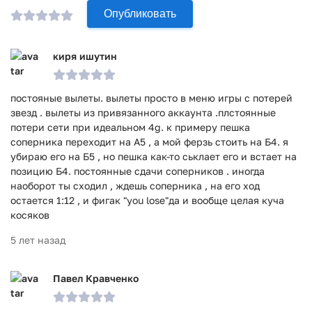
Игра Шахматы онлайн (Poker Power)
Опубликовать
имеет отличную, реалистичную графику,
все фигуры качественно прорисованы
Из-за напряжённых шахматных партий вы
киря ишутин
сможете отлично убить время!
В этой настольной игре вы сможете
попробовать свои шахматные
постояные вылеты. вылеты просто в меню игры с потерей
способности против настоящих
звезд . вылеты из привязанного аккаунта .плстоянные
соперников по всему миру!
потери сети при идеальном 4g. к примеру пешка
Выполняйте задания и получайте награды
соперника переходит на А5 , а мой ферзь стоить на Б4. я
в крутой игре с шахматныими
убираю его на Б5 , но пешка как-то ськлает его и встает на
сражениями
позицию Б4. постоянные сдачи соперников . иногда
Войдите в рейтинг лучших игроков
наоборот ты сходил , ждешь соперника , на его ход
Шахматы онлайн (Poker Power)!
остается 1:12 , и фигак "you lose"да и вообще целая куча
косяков
Игра Шахматы онлайн прошла проверку антивирусом
VirusTotal. В результате проверки по всем последним
5 лет назад
сигнатурам заражения файлов не выявлено.
Павел Кравченко