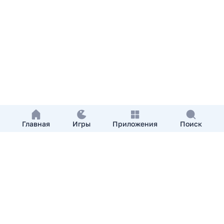
Главная
Игры
Приложения
Поиск
Добавить приложение