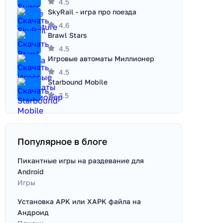
4.5
SkyRail - игра про поезда
4.6
Brawl Stars
4.5
Игровые автоматы Миллионер
4.5
Starbound Mobile
3.5
Популярное в блоге
Пикантные игры на раздевание для
Android
Игры
Установка APK или XAPK файла на
Андроид