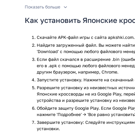
Показать больше
Приложение работает без интернета — можно играть
застряли. Можно отменять ходы или проверять себ
Как установить Японские кро
так что скучно не будет. Интерфейс простой — раз
для игры в темноте. Можно сохранять игру и возвр
Скачайте APK-файл игры с сайта apkshki.com.
Японские кроссворды — отличный способ провести в
Найдите загруженный файл. Вы можете найти 
успокаивает и даёт чувство удовлетворения, когда
'Download' с помощью любого файлового мене
головоломки — попробуйте. Это тот случай, когда и
Если файл скачался в расширение .bin (ошибк
Игра Японские кроссворды прошла проверку антиви
его в .apk с помощью любого файлового мене
по всем последним сигнатурам заражения файлов 
другим браузером, например, Chrome.
Запустите установку. Нажмите на скачанный 
Разрешите установку из неизвестных источни
Японские кроссворды не из Google Play, пере
устройства и разрешите установку из неизве
Обойдите защиту Google Play. Если Google Pl
нажмите 'Подробнее' → 'Все равно установить'
Завершите установку: Следуйте инструкциям
установки.