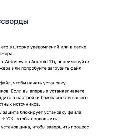
 где угодно. Есть подсказки, если
я на ошибки. Головоломки обновляются,
ссворды
берётся даже ребёнок. Есть ночной режим
ащаться к ней позже.
ремя с пользой. Развивает логику,
его в шторке уведомлений или в папке
 картинка складывается. Если любите
джера.
гра действительно затягивает.
а WebView на Android 11), переименуйте
русом VirusTotal. В результате проверки
джера или попробуйте загрузить файл
не выявлено.
файл, чтобы начать установку
ков. Если вы впервые устанавливаете
йдите в настройки безопасности вашего
стных источников.
ay защита блокирует установку файла,
 → 'OK', чтобы продолжить..
 установщика, чтобы завершить процесс