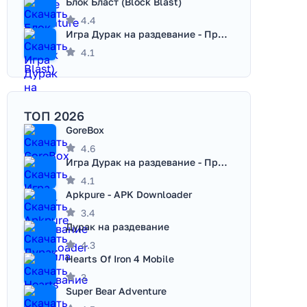
Блок Бласт (Block Blast)
4.4
Игра Дурак на раздевание - Правила игры
4.1
ТОП 2026
GoreBox
4.6
Игра Дурак на раздевание - Правила игры
4.1
Apkpure - APK Downloader
3.4
Дурак на раздевание
4.3
Hearts Of Iron 4 Mobile
3
Super Bear Adventure