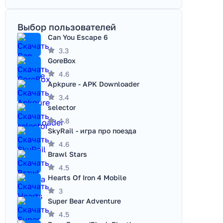
Выбор пользователей
Can You Escape 6
3.3
GoreBox
4.6
Apkpure - APK Downloader
3.4
selector
4.8
SkyRail - игра про поезда
4.6
Brawl Stars
4.5
Hearts Of Iron 4 Mobile
3
Super Bear Adventure
4.5