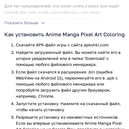
Для тех пользователей, кто хочет снять стресс или ищет
способ для того, чтобы расслабиться, или хочет
усовершенствовать свои навыки рисования, это
Показать больше
приложение отлично подойдет для этих целей.
Как установить Anime Manga Pixel Art Coloring
Данное приложение подходит всем – и юным
пользователям, и взрослым. Каждый, кто любит аниме и
Скачайте APK-файл игры с сайта apkshki.com.
мангу, полюбит и данное приложение, созданное в
Найдите загруженный файл. Вы можете найти его в
похожем стиле.
шторке уведомлений или в папке 'Download' с
помощью любого файлового менеджера.
Игра дает такие возможности пользователям:
Если файл скачался в расширение .bin (ошибка
Пользователь насладится каждой раскраской в тиле
WebView на Android 11), переименуйте его в .apk с
каваи, которая поможет отлично отдохнуть и снять
помощью любого файлового менеджера или
стресс.
попробуйте загрузить файл другим браузером,
Приложение содержит в себе огромное количество
например, Chrome.
тем и категорий, что позволит каждому пользователю
Запустите установку. Нажмите на скачанный файл,
выбрать именно то, что понравится именно ему.
чтобы начать установку
Возможность очень быстро переключаться между
Разрешите установку из неизвестных источников.
различными инструментами для создания
Если вы впервые устанавливаете Anime Manga Pixel
раскраски.