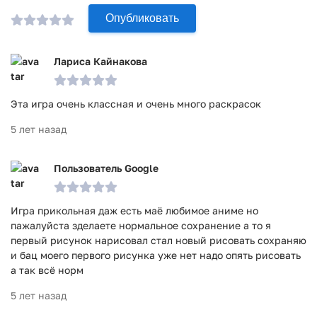
Опубликовать
Загрузите приложение бесплатно на свое устройство
Андроид прямо сейчас, и вы поймете, каким может быть
красочным мир с помощью этой раскраски.
Лариса Кайнакова
Игра Anime Manga Pixel Art Coloring прошла проверку
антивирусом VirusTotal. В результате проверки по всем
Эта игра очень классная и очень много раскрасок
последним сигнатурам заражения файлов не выявлено.
5 лет назад
Пользователь Google
Игра прикольная даж есть маё любимое аниме но
пажалуйста зделаете нормальное сохранение а то я
первый рисунок нарисовал стал новый рисовать сохраняю
и бац моего первого рисунка уже нет надо опять рисовать
а так всё норм
5 лет назад