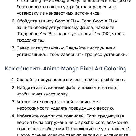
Art Coloring не из Google Play, перейдите в настройки
С помощью картин разного типа сложности можно
безопасности вашего устройства и разрешите
усовершенствовать свои навыки рисования или
установку из неизвестных источников.
даже научиться рисовать с нуля.
Обойдите защиту Google Play. Если Google Play
Раскраски отлично развивают воображение.
защита блокирует установку файла, нажмите
Приложение постоянно обновляется, что позволяет в
'Подробнее' → 'Все равно установить' → 'OK', чтобы
него постоянно добавлять новые раскраски, таким
продолжить..
образом, приложение можно использовать все
Завершите установку: Следуйте инструкциям
время.
установщика, чтобы завершить процесс установки.
С помощью эффективных инструментов можно
полностью погрузиться в мир рисования и создать
Как обновить Anime Manga Pixel Art Coloring
свою уникальную, не похожую на другие, раскраску.
Пробуйте новые стили, привносите новые идеи,
Скачайте новую версию игры с сайта apkshki.com.
экспериментируйте, изменяйте раскраски,
Найдите загруженный файл и нажмите на него,
создавайте новые.
чтобы начать установку.
В данном приложении вас ждут только лучшие картинки
Установите поверх старой версии. Нет
аниме манга. Пользователь имеет возможность
необходимости удалять предыдущую версию.
раскрашивать анимешных персонажей, персонажей из
Избегайте конфликта подписей. Если предыдущая
различных мультиков, аниме девочек и мальчиков.
версия была загружена не с apkshki.com, возможно
появление сообщения 'Приложение не установлено'.
Anime Manga Color by Number – отличная раскраска для
В этом случае удалите старую версию и установите