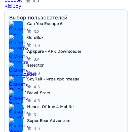
4.3
Выбор пользователей
Can You Escape 6
3.3
GoreBox
4.6
Apkpure - APK Downloader
3.4
selector
4.8
SkyRail - игра про поезда
4.6
Brawl Stars
4.5
Hearts Of Iron 4 Mobile
3
Super Bear Adventure
4.5