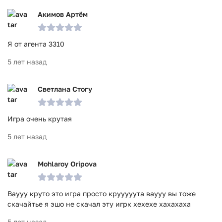
Акимов Артём
Я от агента 3310
5 лет назад
Светлана Стогу
Игра очень крутая
5 лет назад
Mohlaroy Oripova
Ваууу круто это игра просто крууууута ваууу вы тоже
скачайтье я эшо не скачал эту игрк хехехе хахахаха
5 лет назад