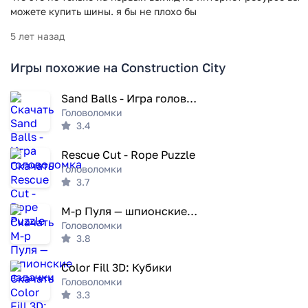
можете купить шины. я бы не плохо бы
5 лет назад
Игры похожие на Construction City
Sand Balls - Игра головоломка
Головоломки
3.4
Rescue Cut - Rope Puzzle
Головоломки
3.7
М-р Пуля — шпионские задачки
Головоломки
3.8
Color Fill 3D: Кубики
Головоломки
3.3