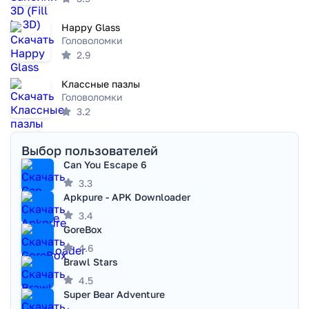
Happy Glass
Головоломки
2.9
Классные пазлы
Головоломки
3.2
Выбор пользователей
Can You Escape 6
3.3
Apkpure - APK Downloader
3.4
GoreBox
4.6
Brawl Stars
4.5
Super Bear Adventure