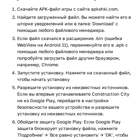
них игрока будет ждать определенное задание. Только
выполнив его пользователь сможет начать новый уровень.
Скачайте APK-файл игры с сайта apkshki.com.
Найдите загруженный файл. Вы можете найти его в
Итак, одни уровни будут требовать полной очистки
шторке уведомлений или в папке 'Download' с
строительной площадки. Лишь убрав большие булыжники
помощью любого файлового менеджера.
можно начать стройку. Часто от геймера требуется
Если файл скачался в расширение .bin (ошибка
перевезти грузы. Их необходимо переместить на грузовик,
WebView на Android 11), переименуйте его в .apk с
а потом доставить в нужное место.
помощью любого файлового менеджера или
Другие уровни потребуют от геймера избавиться от
попробуйте загрузить файл другим браузером,
например, Chrome.
радиоактивных отходов. Чтобы выполнить все
перечисленные задачи, игрок может бесплатно
Запустите установку. Нажмите на скачанный файл,
использовать следующую технику:
чтобы начать установку
Разрешите установку из неизвестных источников.
экскаваторов;
Если вы впервые устанавливаете Construction City
кранов;
не из Google Play, перейдите в настройки
погрузчиков;
безопасности вашего устройства и разрешите
тракторов; грузовиков.
установку из неизвестных источников.
Освойте управление каждой техникой, и успешно
Обойдите защиту Google Play. Если Google Play
защита блокирует установку файла, нажмите
выполните все задания. Разработчик хорошо реализовал
'Подробнее' → 'Все равно установить' → 'OK', чтобы
систему управления, она удобная и простая. На левой