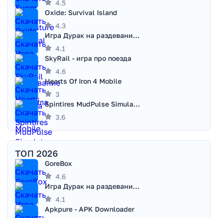
4.5
Oxide: Survival Island
4.3
Игра Дурак на раздевание - Правила игры
4.1
SkyRail - игра про поезда
4.6
Hearts Of Iron 4 Mobile
3
Spintires MudPulse Simulator
3.6
ТОП 2026
GoreBox
4.6
Игра Дурак на раздевание - Правила игры
4.1
Apkpure - APK Downloader