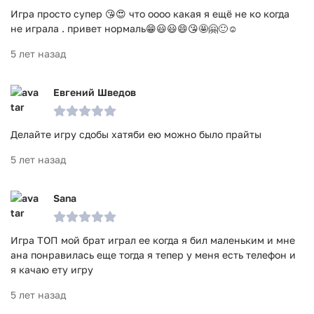
уровни, он сможет создать собственные! Причем
Игра просто супер 😘😍 что оооо какая я ещё не ко когда
ими можно поделиться с другими геймерами.
не играла . привет нормаль😁😃😃😄😘🤩🤗🙂☺️
Погрузитесь в процесс постройки мостов и зданий,
5 лет назад
бесплатно установив Construction City! Симулятор
распространяется в формате apk, которую можно скачать
на свой Андроид гаджет.
Евгений Шведов
Игра Construction City прошла проверку антивирусом
VirusTotal. В результате проверки по всем последним
Делайте игру сдобы хатяби ею можно было прайты
сигнатурам заражения файлов не выявлено.
5 лет назад
Sana
Игра ТОП мой брат играл ее когда я бил маленьким и мне
ана понравилась еще тогда я тепер у меня есть телефон и
я качаю ету игру
5 лет назад