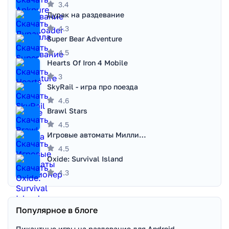
3.4
Дурак на раздевание
4.3
Super Bear Adventure
4.5
Hearts Of Iron 4 Mobile
3
SkyRail - игра про поезда
4.6
Brawl Stars
4.5
Игровые автоматы Миллионер
4.5
Oxide: Survival Island
4.3
Популярное в блоге
Пикантные игры на раздевание для Android