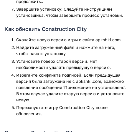
продолжить..
стороне экрана отображаются стрелочки. Нажимая на них
можно передвигать технику.
Завершите установку: Следуйте инструкциям
установщика, чтобы завершить процесс установки.
На правой стороне экрана, располагается джойстик.
Рядом находятся роботизированные руки, с помощью
Как обновить Construction City
которых игрок сможет поднимать предметы. В верхней
части экрана находятся две кнопки, облегчающие
Скачайте новую версию игры с сайта apkshki.com.
управление разной техникой:
Найдите загруженный файл и нажмите на него,
чтобы начать установку.
«Destroy». С помощью этой кнопки можно полностью
Установите поверх старой версии. Нет
убрать технику с карты. Причем вернуть ее уже
необходимости удалять предыдущую версию.
будет нельзя, потребуется перезагружать уровень.
Избегайте конфликта подписей. Если предыдущая
«Switch». Нажав на эту кнопку, игрок сможет
версия была загружена не с apkshki.com, возможно
переключиться на другую технику. Она очень удобна,
появление сообщения 'Приложение не установлено'.
если при прохождении требуется управлять
В этом случае удалите старую версию и установите
несколькими машинами.
новую.
Особенности игры
Перезапустите игру Construction City после
обновления.
Среди особенностей приложения:
Хорошая оптимизация. Приложение можно запустить