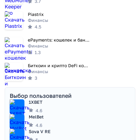
3.7
Piastrix
Финансы
4.5
ePayments: кошелек и банковска
Финансы
1.3
Биткоин и крипто DeFi кошелек
Финансы
3
Выбор пользователей
1XBET
4.6
MelBet
4.6
Sova V RE
5