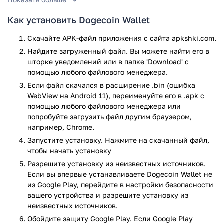
Ищете способ управлять кошельком Dogecoin в любой
Как установить Dogecoin Wallet
момент? Тогда вам наверняка придется по вкусу эта
программа. Здесь, вы можете создать персональный
Скачайте APK-файл приложения с сайта apkshki.com.
кошелек для популярной криптовалюты и приобретать
Найдите загруженный файл. Вы можете найти его в
DOGE в любой момент. Здесь, вы можете безопасно
шторке уведомлений или в папке 'Download' с
хранить криптовалюту, следить за изменением её курса, а
помощью любого файлового менеджера.
также совершать мгновенные переводы и оплату по QR-
Если файл скачался в расширение .bin (ошибка
коду.
WebView на Android 11), переименуйте его в .apk с
помощью любого файлового менеджера или
Обратите внимание! Программа не предназначена для
попробуйте загрузить файл другим браузером,
майнинга. Более того, при получении большого количества
например, Chrome.
крупных транзакций, которые обычно поступают от пулов,
Запустите установку. Нажмите на скачанный файл,
скорость работы кошелька может быть существенно
чтобы начать установку
снижена.
Разрешите установку из неизвестных источников.
Какие возможности предлагает эта
Если вы впервые устанавливаете Dogecoin Wallet не
программа:
из Google Play, перейдите в настройки безопасности
вашего устройства и разрешите установку из
неизвестных источников.
Создание кошелька, без прохождения регистрации.
Покупка и продажа Догикоина, за любые валюты
Обойдите защиту Google Play. Если Google Play