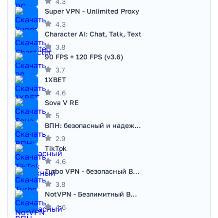
4.3
Super VPN - Unlimited Proxy
4.3
Character AI: Chat, Talk, Text
3.8
90 FPS + 120 FPS (v3.6)
3.7
1XBET
4.6
Sova V RE
5
ВПН: безопасный и надежный VPN
2.9
TikTok
4.6
Turbo VPN - безопасный ВПН
3.8
NotVPN - Безлимитный ВПН | VPN
4.6