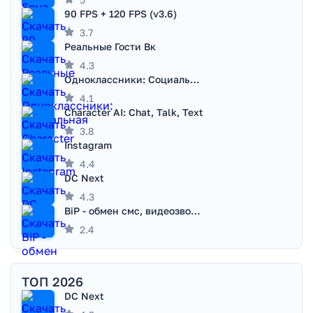
90 FPS + 120 FPS (v3.6)
3.7
Реальные Гости Вк
4.3
Одноклассники: Социальная сеть
4.1
Character AI: Chat, Talk, Text
3.8
Instagram
4.4
DC Next
4.3
BiP - обмен смс, видеозвонками
2.4
ТОП 2026
DC Next