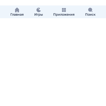
Главная
Игры
Приложения
Поиск
Добавить приложение
О нас
Контакты
APKshki.com. Все права защищены, копирование
материалов разрешенно только с указанием активной
ссылки на APKshki.com
Все упомянутые товарные знаки, названия игр и