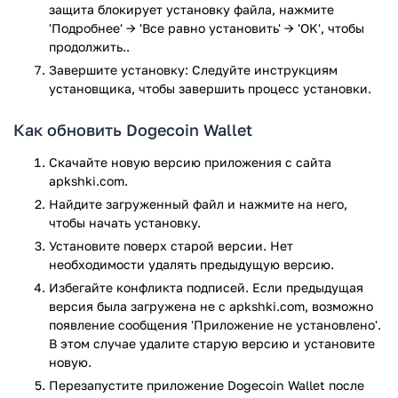
мира.
защита блокирует установку файла, нажмите
Просмотр актуального курса криптовалюты.
'Подробнее' → 'Все равно установить' → 'OK', чтобы
продолжить..
Отображение текущего баланса в DOGE и mDOGE.
Получение и отправка перевордов по Dogecoin URL,
Завершите установку: Следуйте инструкциям
а также по QR-коду, через NFC или Bluetooth.
установщика, чтобы завершить процесс установки.
Сохранение наиболее часто использумых адресов, в
вашей персональной адресной книги.
Как обновить Dogecoin Wallet
Уведомления о новых платежах и переводах.
Скачайте новую версию приложения с сайта
Отображение баланса кошелька на удобном виджете.
apkshki.com.
Нужен безопасный мобильный бумажник для Догикоина?
Найдите загруженный файл и нажмите на него,
Тогда скачайте бесплатное приложение Dogecoin Wallet
чтобы начать установку.
для Android.
Установите поверх старой версии. Нет
необходимости удалять предыдущую версию.
Приложение Dogecoin Wallet прошло проверку
антивирусом VirusTotal. В результате проверки по всем
Избегайте конфликта подписей. Если предыдущая
версия была загружена не с apkshki.com, возможно
последним сигнатурам заражения файлов не выявлено.
появление сообщения 'Приложение не установлено'.
В этом случае удалите старую версию и установите
новую.
Перезапустите приложениe Dogecoin Wallet после