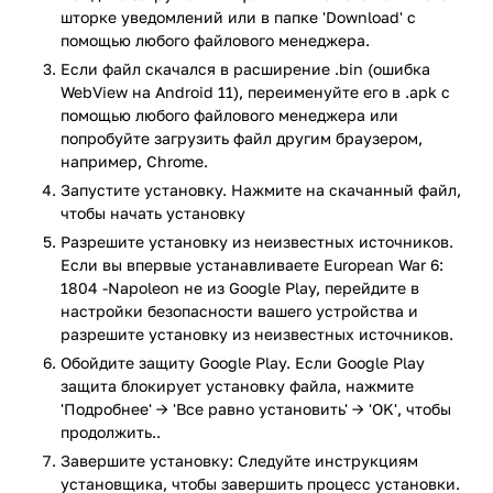
шторке уведомлений или в папке 'Download' с
Игроку предстоит примерить на себя роль великих
помощью любого файлового менеджера.
стратегов прошлого – Нельсона и Веллингтона, Блюхера и
Если файл скачался в расширение .bin (ошибка
Кутузова, и даже самого Наполеона. Предлагается
WebView на Android 11), переименуйте его в .apk с
поучаствовать в нескольких десятках сражений, которые
помощью любого файлового менеджера или
воссозданы с исторической точностью. Всего игра разбита
попробуйте загрузить файл другим браузером,
на 10 глав. Настоятельно рекомендуется скачать European
например, Chrome.
War 6: 1804 – и пройти их все. Только так можно в полной
Запустите установку. Нажмите на скачанный файл,
мере оценить масштабность проекта.
чтобы начать установку
Предлагается принять участие в завоевании Европы,
Разрешите установку из неизвестных источников.
постепенно отвоевывая себе все больше и больше
Если вы впервые устанавливаете European War 6:
территорий. Собрав под свои знамена непобедимую
1804 -Napoleon не из Google Play, перейдите в
армию, можно сеять ужас и страх среди противников.
настройки безопасности вашего устройства и
разрешите установку из неизвестных источников.
Игроку предстоит:
Обойдите защиту Google Play. Если Google Play
защита блокирует установку файла, нажмите
Выбирать генералов для своих военных кампаний и
'Подробнее' → 'Все равно установить' → 'OK', чтобы
повышать их;
продолжить..
Тренировать специальные подразделения –
гвардейцев, гусар, гренадеров, горцев и т.д.;
Завершите установку: Следуйте инструкциям
Строить дворцы и получать дополнительные доходы,
установщика, чтобы завершить процесс установки.