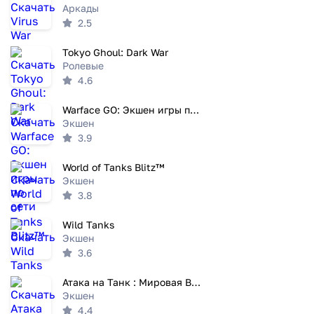
Аркады
2.5
Tokyo Ghoul: Dark War
Ролевые
4.6
Warface GO: Экшен игры по сети
Экшен
3.9
World of Tanks Blitz™
Экшен
3.8
Wild Tanks
Экшен
3.6
Атака на Танк : Мировая Война
Экшен
4.4