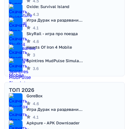
4.5
Oxide: Survival Island
4.3
Игра Дурак на раздевание - Правила игры
4.1
SkyRail - игра про поезда
4.6
Hearts Of Iron 4 Mobile
3
Spintires MudPulse Simulator
3.6
ТОП 2026
GoreBox
4.6
Игра Дурак на раздевание - Правила игры
4.1
Apkpure - APK Downloader