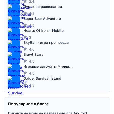
3.4
Дурак на раздевание
4.3
Super Bear Adventure
4.5
Hearts Of Iron 4 Mobile
3
SkyRail - игра про поезда
4.6
Brawl Stars
4.5
Игровые автоматы Миллионер
4.5
Oxide: Survival Island
4.3
Популярное в блоге
Пикантные игры на раздевание для Android