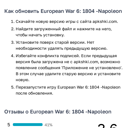
на которые, разумеется, немедленно формируются
новые армии;
Как обновить European War 6: 1804 -Napoleon
Ну а уже имеющуюся армию необходимо всячески
Скачайте новую версию игры с сайта apkshki.com.
улучшать и тренировать.
Найдите загруженный файл и нажмите на него,
Потребуется проявить в самом деле все свои
чтобы начать установку.
стратегические навыки для того, чтобы в конце концов
Установите поверх старой версии. Нет
одержать над врагами безоговорочную победу. Ну и
необходимости удалять предыдущую версию.
немного удачи – также не повредит, куда же без нее.
Избегайте конфликта подписей. Если предыдущая
версия была загружена не с apkshki.com, возможно
Удача однако любит подготовленных. А готовиться
появление сообщения 'Приложение не установлено'.
потребуется много. Армия без тыла обречена. Потому не
В этом случае удалите старую версию и установите
нужно пренебрегать возведением военных объектов,
новую.
обучением офицерского состава в военной академии.
Перезапустите игру European War 6: 1804 -Napoleon
Можно настроить расположение сил на поле боя по своему
после обновления.
усмотрению или согласно историческим документам.
Карты битвы воссозданы с исторической точностью. Как
знать, кто из вас окажется талантливее даже самого
Отзывы о European War 6: 1804 -Napoleon
прославленного полководца прошлого…
5
41%
А еще игра поможет проявить себя в качестве дипломата.