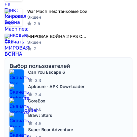
War Machines: танковые бои
Экшен
2.5
МИРОВАЯ ВОЙНА 2 FPS COMMANDO
Экшен
2
Выбор пользователей
Can You Escape 6
3.3
Apkpure - APK Downloader
3.4
GoreBox
4.6
Brawl Stars
4.5
Super Bear Adventure