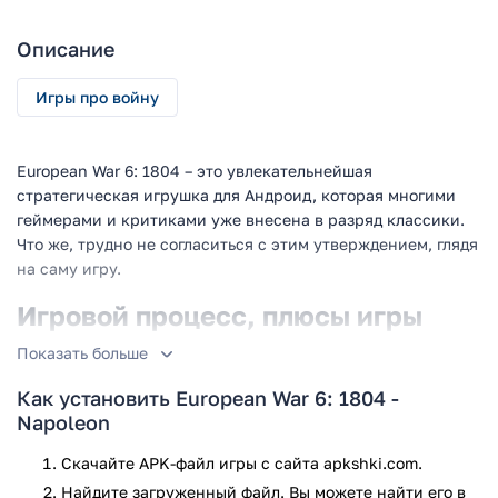
Описание
Игры про войну
European War 6: 1804 – это увлекательнейшая
стратегическая игрушка для Андроид, которая многими
геймерами и критиками уже внесена в разряд классики.
Что же, трудно не согласиться с этим утверждением, глядя
на саму игру.
Игровой процесс, плюсы игры
Показать больше
Данный проект вполне может конкурировать с самыми
«серьезными» стратегиями на ПК. И тем удивительнее,
Как установить European War 6: 1804 -
что предлагается European War 6: 1804 бесплатно. Ведь
Napoleon
аналогичные проекты предлагаются на рынке за весьма
немалые деньги. Что же, это также окажется
Скачайте APK-файл игры с сайта apkshki.com.
дополнительным стимулом для скачивания.
Найдите загруженный файл. Вы можете найти его в