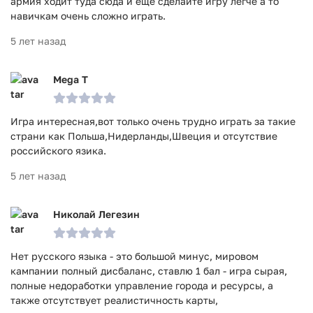
армия ходит туда сюда и ещё сделайте игру легче а то
Игра European War 6: 1804 -Napoleon прошла проверку
навичкам очень сложно играть.
антивирусом VirusTotal. В результате проверки по всем
последним сигнатурам заражения файлов не выявлено.
5 лет назад
Mega T
Игра интересная,вот только очень трудно играть за такие
страни как Польша,Нидерланды,Швеция и отсутствие
российского язика.
5 лет назад
Николай Легезин
Нет русского языка - это большой минус, мировом
кампании полный дисбаланс, ставлю 1 бал - игра сырая,
полные недоработки управление города и ресурсы, а
также отсутствует реалистичность карты,