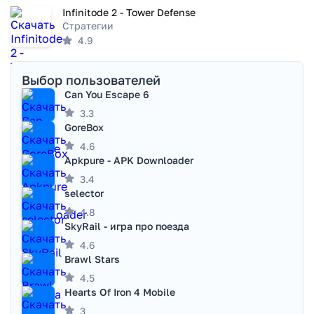
Infinitode 2 - Tower Defense
Стратегии
4.9
Выбор пользователей
Can You Escape 6
3.3
GoreBox
4.6
Apkpure - APK Downloader
3.4
selector
4.8
SkyRail - игра про поезда
4.6
Brawl Stars
4.5
Hearts Of Iron 4 Mobile
3