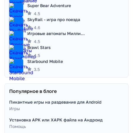
Super Bear Adventure
4.5
SkyRail - игра про поезда
4.6
Игровые автоматы Миллионер
4.5
Brawl Stars
4.5
Starbound Mobile
3.5
Популярное в блоге
Пикантные игры на раздевание для Android
Игры
Установка APK или XAPK файла на Андроид
Помощь