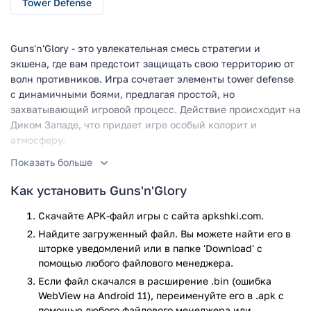
Tower Defense
Guns'n'Glory - это увлекательная смесь стратегии и
экшена, где вам предстоит защищать свою территорию от
волн противников. Игра сочетает элементы tower defense
с динамичными боями, предлагая простой, но
захватывающий игровой процесс. Действие происходит на
Диком Западе, что придает игре особый колорит и
атмосферу.
Показать больше
Игровой процесс
Как установить Guns'n'Glory
В Guns'n'Glory вам нужно:
Скачайте APK-файл игры с сайта apkshki.com.
Расставлять стрелков на стратегических позициях.
Найдите загруженный файл. Вы можете найти его в
Управлять их атаками в реальном времени.
шторке уведомлений или в папке 'Download' с
Защищать свою базу от набегов врагов.
помощью любого файлового менеджера.
Зарабатывать деньги за победы.
Если файл скачался в расширение .bin (ошибка
Улучшать своих бойцов и их вооружение.
WebView на Android 11), переименуйте его в .apk с
Проходить различные локации с уникальными
помощью любого файлового менеджера или