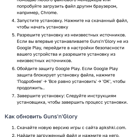
условиями.
попробуйте загрузить файл другим браузером,
например, Chrome.
Игра начинается просто, но постепенно усложняется,
требуя все более продуманной тактики. Вам предстоит
Запустите установку. Нажмите на скачанный файл,
учитывать типы врагов, особенности местности и
чтобы начать установку
доступные ресурсы.
Разрешите установку из неизвестных источников.
Если вы впервые устанавливаете Guns'n'Glory не из
Особенности
Google Play, перейдите в настройки безопасности
вашего устройства и разрешите установку из
Несколько типов бойцов с разными
неизвестных источников.
характеристиками.
Обойдите защиту Google Play. Если Google Play
Разнообразные враги с уникальными способностями.
защита блокирует установку файла, нажмите
Улучшаемая система вооружения.
'Подробнее' → 'Все равно установить' → 'OK', чтобы
Яркая стилистика Дикого Запада.
продолжить..
Простое управление, адаптированное для мобильных
Завершите установку: Следуйте инструкциям
устройств.
установщика, чтобы завершить процесс установки.
Разные игровые режимы для разнообразия.
Как обновить Guns'n'Glory
Guns'n'Glory - это качественная мобильная игра, которая
понравится любителям стратегий с элементами экшена.
Скачайте новую версию игры с сайта apkshki.com.
Она предлагает достаточно глубины для тактических
Найдите загруженный файл и нажмите на него,
решений, оставаясь при этом доступной для широкого