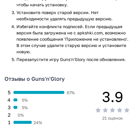
чтобы начать установку.
круга игроков. Яркая стилизация под Дикий Запад и
Установите поверх старой версии. Нет
продуманный геймплей делают ее отличным выбором для
необходимости удалять предыдущую версию.
тех, кто ишет интересную игру на Android.
Избегайте конфликта подписей. Если предыдущая
Игра Guns'n'Glory прошла проверку антивирусом
версия была загружена не с apkshki.com, возможно
VirusTotal. В результате проверки по всем последним
появление сообщения 'Приложение не установлено'.
сигнатурам заражения файлов не выявлено.
В этом случае удалите старую версию и установите
новую.
Перезапустите игру Guns'n'Glory после обновления.
Отзывы о Guns'n'Glory
3.9
5
67%
4
5%
3
5%
2
0%
21 оценок
1
24%