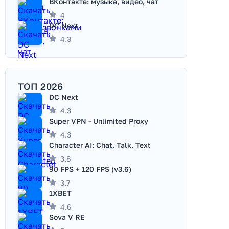
ВКонтакте: музыка, видео, чат
4
DC Next
4.3
ТОП 2026
DC Next
4.3
Super VPN - Unlimited Proxy
4.3
Character AI: Chat, Talk, Text
3.8
90 FPS + 120 FPS (v3.6)
3.7
1XBET
4.6
Sova V RE