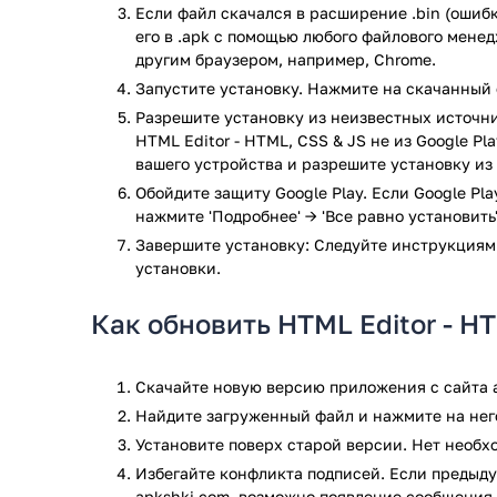
Если файл скачался в расширение .bin (ошибк
Поддержка HTML, CSS, JavaScript, AJAX и JQu
его в .apk с помощью любого файлового мене
Отмена и повтор действия.
другим браузером, например, Chrome.
Поиск и замена.
Запустите установку. Нажмите на скачанный 
Исполнение кода, нажатием всего на одну кно
Исполнение кода, даже в режиме оффлайн.
Разрешите установку из неизвестных источни
HTML Editor - HTML, CSS & JS не из Google Pl
Удобный и чистый интерфейс.
вашего устройства и разрешите установку из
Поддержкасмартфонов и планшетов.
Тёмная тема оформления установлена по умо
Обойдите защиту Google Play. Если Google Pl
нажмите 'Подробнее' → 'Все равно установить'
Ищете удобный и функциональный HTML-редактор? Т
Завершите установку: Следуйте инструкциям
Android. С сайта apkshki.com, вы можете загрузит
установки.
Приложение HTML Editor - HTML, CSS & JS прошло п
Как обновить HTML Editor - H
результате проверки по всем последним сигнатура
Скачайте новую версию приложения с сайта a
Найдите загруженный файл и нажмите на него
Установите поверх старой версии. Нет необ
Избегайте конфликта подписей. Если предыду
apkshki.com, возможно появление сообщения 