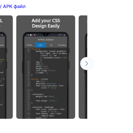
/ APK файл