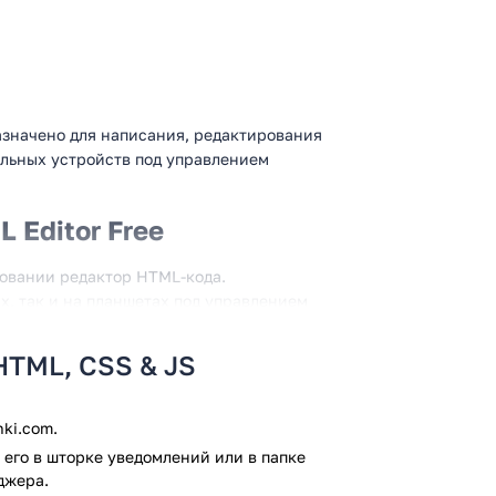
назначено для написания, редактирования
ильных устройств под управлением
Editor Free
зовании редактор HTML-кода.
х, так и на планшетах под управлением
й сложности и любой длины, даже
нностью программы является поддержка
 HTML, CSS & JS
 результат ваших трудов перед
ния входит удобный инструмент
ki.com.
его в шторке уведомлений или в папке
джера.