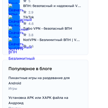
5
ВПН: безопасный и надежный VPN
2.9
TikTok
4.6
Turbo VPN - безопасный ВПН
3.8
NotVPN - Безлимитный ВПН | VPN
4.6
Популярное в блоге
Пикантные игры на раздевание для
Android
Игры
Установка APK или XAPK файла на
Андроид