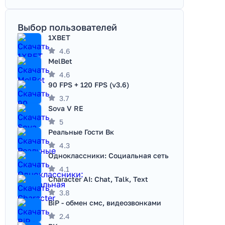
Выбор пользователей
1XBET
4.6
MelBet
4.6
90 FPS + 120 FPS (v3.6)
3.7
Sova V RE
5
Реальные Гости Вк
4.3
Одноклассники: Социальная сеть
4.1
Character AI: Chat, Talk, Text
3.8
BiP - обмен смс, видеозвонками
2.4