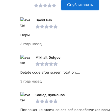
Опубликовать
David Pak
Норм
3 года назад
Mikhail Dolgov
Delete code after screen rotation....
3 года назад
Самад Лукманов
Приложение отличное для веб разработчиков всем