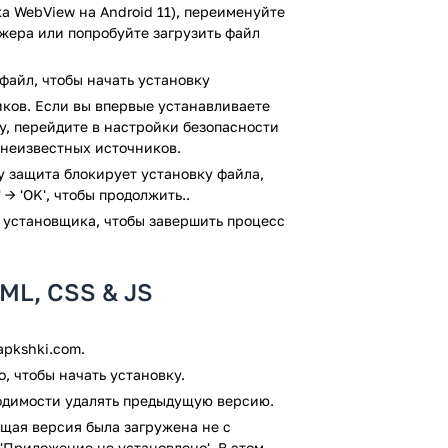
а WebView на Android 11), переименуйте
ery.
джера или попробуйте загрузить файл
файл, чтобы начать установку
пку.
ков. Если вы впервые устанавливаете
ay, перейдите в настройки безопасности
 неизвестных источников.
лчанию.
ay защита блокирует установку файла,
 → 'OK', чтобы продолжить..
огда скачайте HTML Editor Free для
 установщика, чтобы завершить процесс
ь это приложение, совершенно бесплатно.
роверку антивирусом VirusTotal. В
TML, CSS & JS
м заражения файлов не выявлено.
pkshki.com.
, чтобы начать установку.
ходимости удалять предыдущую версию.
щая версия была загружена не с
'Приложение не установлено'. В этом