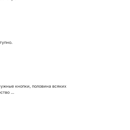
тупно.
нужные кнопки, половина всяких
тво ...