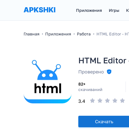
Приложения
Игры
К
Главная
Приложения
Работа
HTML Editor - H
HTML Editor 
Проверено
82+
скачиваний
3.4
Скачать