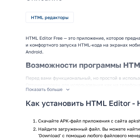
HTML редакторы
HTML Editor Free — это приложение, которое пред
и комфортного запуска HTML-кода на экранах моб
Android.
Возможности программы HTML 
Перед вами функциональный, но простой в исполь
Оптимизирован для использования как на телефона
Показать больше
Андроид и позволяет с удобством писать код любо
находясь вдали от компьютера. Интересной особе
Как установить HTML Editor -
CSS, JavaScript, JQuery и AJAX. А чтобы проверить
сохранением и использованием, в состав приложе
предварительного просмотра кода.
Скачайте APK-файл приложения с сайта apksh
Найдите загруженный файл. Вы можете найти 
Особенности приложения:
'Download' с помощью любого файлового мене