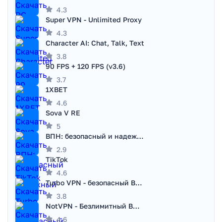
4.3
Super VPN - Unlimited Proxy
4.3
Character AI: Chat, Talk, Text
3.8
90 FPS + 120 FPS (v3.6)
3.7
1XBET
4.6
Sova V RE
5
ВПН: безопасный и надежный VPN
2.9
TikTok
4.6
Turbo VPN - безопасный ВПН
3.8
NotVPN - Безлимитный ВПН | VPN
4.6