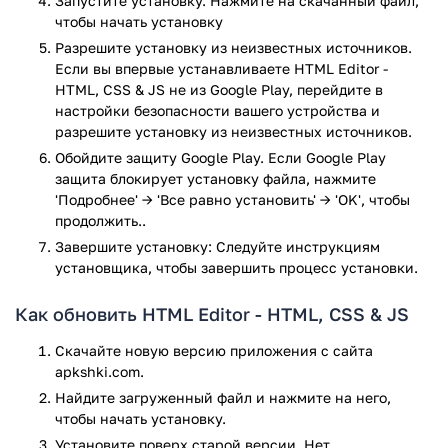
Запустите установку. Нажмите на скачанный файл,
чтобы начать установку
Поддержка HTML, CSS, JavaScript, AJAX и JQuery.
Разрешите установку из неизвестных источников.
Отмена и повтор действия.
Если вы впервые устанавливаете HTML Editor -
Поиск и замена.
HTML, CSS & JS не из Google Play, перейдите в
Исполнение кода, нажатием всего на одну кнопку.
настройки безопасности вашего устройства и
Исполнение кода, даже в режиме оффлайн.
разрешите установку из неизвестных источников.
Удобный и чистый интерфейс.
Обойдите защиту Google Play. Если Google Play
Поддержкасмартфонов и планшетов.
защита блокирует установку файла, нажмите
Тёмная тема оформления установлена по
'Подробнее' → 'Все равно установить' → 'OK', чтобы
умолчанию.
продолжить..
Ищете удобный и функциональный HTML-редактор? Тогда
Завершите установку: Следуйте инструкциям
скачайте HTML Editor Free для Android. С сайта
установщика, чтобы завершить процесс установки.
apkshki.com, вы можете загрузить это приложение,
совершенно бесплатно.
Как обновить HTML Editor - HTML, CSS & JS
Приложение HTML Editor - HTML, CSS & JS прошло
Скачайте новую версию приложения с сайта
проверку антивирусом VirusTotal. В результате проверки
apkshki.com.
по всем последним сигнатурам заражения файлов не
Найдите загруженный файл и нажмите на него,
выявлено.
чтобы начать установку.
Установите поверх старой версии. Нет