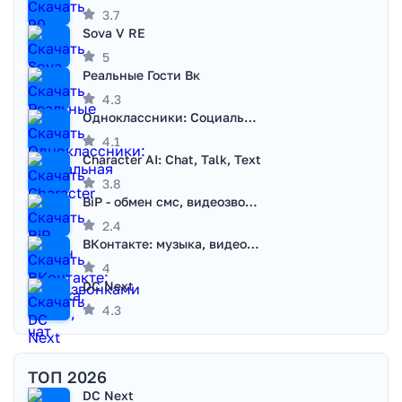
3.7
Sova V RE
5
Реальные Гости Вк
4.3
Одноклассники: Социальная сеть
4.1
Character AI: Chat, Talk, Text
3.8
BiP - обмен смс, видеозвонками
2.4
ВКонтакте: музыка, видео, чат
4
DC Next
4.3
ТОП 2026
DC Next