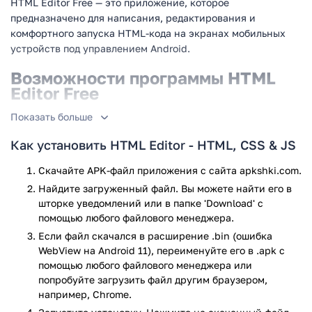
HTML Editor Free — это приложение, которое
предназначено для написания, редактирования и
комфортного запуска HTML-кода на экранах мобильных
устройств под управлением Android.
Возможности программы HTML
Editor Free
Показать больше
Перед вами функциональный, но простой в использовании
редактор HTML-кода. Оптимизирован для использования
Как установить HTML Editor - HTML, CSS & JS
как на телефонах, так и на планшетах под управлением
Андроид и позволяет с удобством писать код любой
Скачайте APK-файл приложения с сайта apkshki.com.
сложности и любой длины, даже находясь вдали от
Найдите загруженный файл. Вы можете найти его в
компьютера. Интересной особенностью программы
шторке уведомлений или в папке 'Download' с
является поддержка CSS, JavaScript, JQuery и AJAX. А
помощью любого файлового менеджера.
чтобы проверить результат ваших трудов перед
Если файл скачался в расширение .bin (ошибка
сохранением и использованием, в состав приложения
WebView на Android 11), переименуйте его в .apk с
входит удобный инструмент предварительного просмотра
помощью любого файлового менеджера или
кода.
попробуйте загрузить файл другим браузером,
например, Chrome.
Особенности приложения: