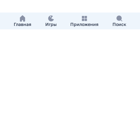
Главная
Игры
Приложения
Поиск
Добавить приложение
О нас
Контакты
APKshki.com. Все права защищены, копирование
материалов разрешенно только с указанием активной
ссылки на APKshki.com