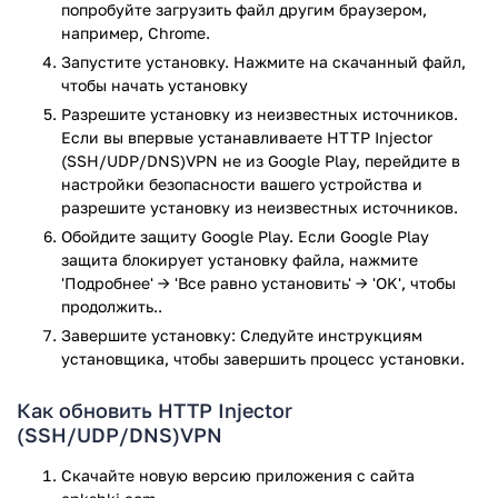
программы на смартфонах под управлением Android от 4.1
попробуйте загрузить файл другим браузером,
до последних версий ОС.
например, Chrome.
Запустите установку. Нажмите на скачанный файл,
Главные особенности и преимущества
чтобы начать установку
приложения:
Разрешите установку из неизвестных источников.
Если вы впервые устанавливаете HTTP Injector
SSH туннелирование позволяет обезопасить
(SSH/UDP/DNS)VPN не из Google Play, перейдите в
передачу любой информации в сети.
настройки безопасности вашего устройства и
Поддержка криптографических протоколов SSL и
разрешите установку из неизвестных источников.
TLS.
Обойдите защиту Google Play. Если Google Play
DNS-туннелирование.
защита блокирует установку файла, нажмите
Встроенные SSH и Shadowsocks клиенты.
'Подробнее' → 'Все равно установить' → 'OK', чтобы
Встроенный Host Checker и IP Hunter.
продолжить..
Встроенный Payload Generator.
Завершите установку: Следуйте инструкциям
Поддержка плагина V2Ray.
установщика, чтобы завершить процесс установки.
Функция сжатия данных.
Изменение размера буфера.
Как обновить HTTP Injector
Подключение собственного сервера.
(SSH/UDP/DNS)VPN
Возможность как внести собственные конфигурации,
так и скачать готовые варианты с официального
Скачайте новую версию приложения с сайта
сайта.