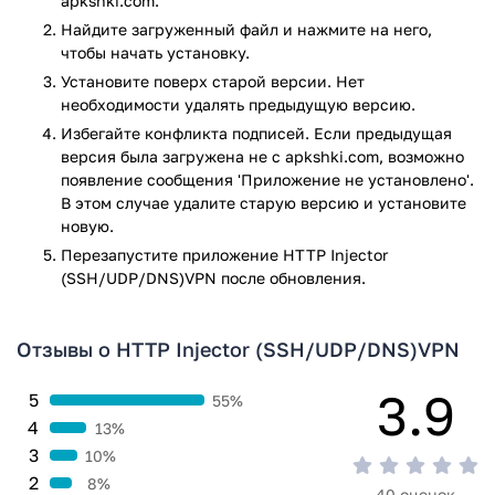
apkshki.com.
Для работы приложения не требуется Root.
Найдите загруженный файл и нажмите на него,
чтобы начать установку.
У нас вы можете скачать на свой смартфон приложение
HTTP Injector для Android, совершенно бесплатно.
Установите поверх старой версии. Нет
необходимости удалять предыдущую версию.
Приложение HTTP Injector (SSH/UDP/DNS)VPN прошло
Избегайте конфликта подписей. Если предыдущая
проверку антивирусом VirusTotal. В результате проверки
версия была загружена не с apkshki.com, возможно
по всем последним сигнатурам заражения файлов не
появление сообщения 'Приложение не установлено'.
выявлено.
В этом случае удалите старую версию и установите
новую.
Перезапустите приложениe HTTP Injector
(SSH/UDP/DNS)VPN после обновления.
Отзывы о HTTP Injector (SSH/UDP/DNS)VPN
3.9
5
55%
4
13%
3
10%
2
8%
40 оценок