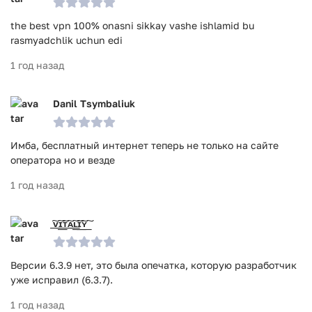
the best vpn 100% onasni sikkay vashe ishlamid bu
rasmyadchlik uchun edi
1 год назад
Danil Tsymbaliuk
Имба, бесплатный интернет теперь не только на сайте
оператора но и везде
1 год назад
͟͠ᴠ͟͠ɪ͟͠ᴛ͟͠ᴀ͟͠ʟ͟͠ɪ͟͠ʏ͟͠
Версии 6.3.9 нет, это была опечатка, которую разработчик
уже исправил (6.3.7).
1 год назад