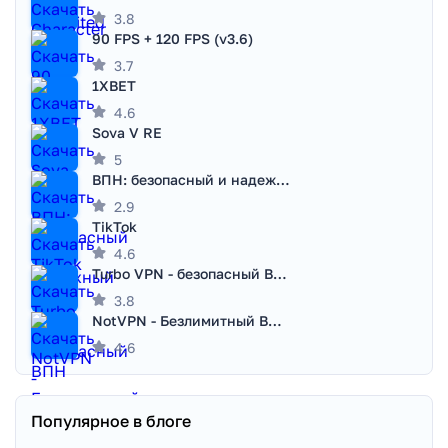
3.8
90 FPS + 120 FPS (v3.6)
3.7
1XBET
4.6
Sova V RE
5
ВПН: безопасный и надежный VPN
2.9
TikTok
4.6
Turbo VPN - безопасный ВПН
3.8
NotVPN - Безлимитный ВПН | VPN
4.6
Популярное в блоге