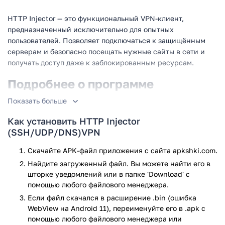
HTTP Injector — это функциональный VPN-клиент,
предназначенный исключительно для опытных
пользователей. Позволяет подключаться к защищённым
серверам и безопасно посещать нужные сайты в сети и
получать доступ даже к заблокированным ресурсам.
Подробнее о программе
Показать больше
Перед вами универсальный SSH/Proxy/SSL Tunnel/DNS
Tunnel/Shadowsocks/V2Ray-клиент предназначенный для
Как установить HTTP Injector
профессионалов. Использует новейшие технологии и
(SSH/UDP/DNS)VPN
позволяет использовать несколько протоколов для
обеспечения максимальной защиты данных в сети, но
Скачайте APK-файл приложения с сайта apkshki.com.
достаточно сложен в использовании, для начинающих
Найдите загруженный файл. Вы можете найти его в
пользователей. Перед началом использования, необходимо
шторке уведомлений или в папке 'Download' с
внести некоторые конфигурации, либо вы всегда можете
помощью любого файлового менеджера.
скачать уже готовые варианты, созданные другими
Если файл скачался в расширение .bin (ошибка
пользователями, с официального сайта приложения. Там
WebView на Android 11), переименуйте его в .apk с
же можно найти понятные инструкции по настройке
помощью любого файлового менеджера или