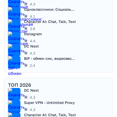
4.3
Одноклассники: Социальная сеть
4.1
Character AI: Chat, Talk, Text
3.8
Instagram
4.4
DC Next
4.3
BiP - обмен смс, видеозвонками
2.4
ТОП 2026
DC Next
4.3
Super VPN - Unlimited Proxy
4.3
Character AI: Chat, Talk, Text