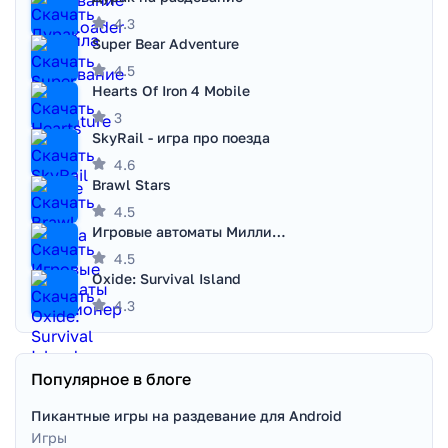
4.3
Super Bear Adventure
4.5
Hearts Of Iron 4 Mobile
3
SkyRail - игра про поезда
4.6
Brawl Stars
4.5
Игровые автоматы Миллионер
4.5
Oxide: Survival Island
4.3
Популярное в блоге
Пикантные игры на раздевание для Android
Игры