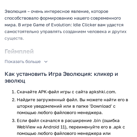
Эволюция – очень интересное явление, которое
способствовало формированию нашего современного
мира. В игре Game of Evolution: Idle Clicker вам удастся
самостоятельно управлять созданием человека и других
существ.
Геймплей
Показать больше
Процесс развития начинается с самого простейшего
микроба, который постепенно будет спариваться с
Как установить Игра Эволюция: кликер и
идентичными организмами и переходить на новые
эволюц
эволюционные ступени. Игроку удастся самостоятельно
ознакомиться с каждой стадией, одновременно
Скачайте APK-файл игры с сайта apkshki.com.
просматривая изменения живых существ, происходившие
Найдите загруженный файл. Вы можете найти его в
на протяжении нескольких миллиардов лет
шторке уведомлений или в папке 'Download' с
существования Земли.
помощью любого файлового менеджера.
Если файл скачался в расширение .bin (ошибка
Играйте и вам удастся дойти до жизни настоящего
WebView на Android 11), переименуйте его в .apk с
человека современности, правда до этого потребуется
помощью любого файлового менеджера или
постоянно, очень много кликать. Получайте деньги,