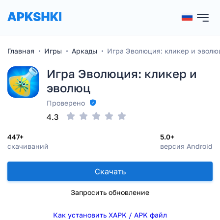
Главная
Игры
Аркады
Игра Эволюция: кликер и эволю
Игра Эволюция: кликер и
эволюц
Проверено
4.3
447+
5.0+
скачиваний
версия Android
Скачать
Запросить обновление
Как установить XAPK / APK файл