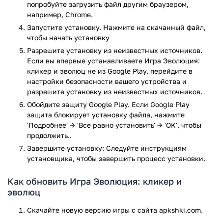
попробуйте загрузить файл другим браузером,
покупайте новых существ, соединяйте существующие
например, Chrome.
виды и продвигайтесь по эволюционному древу.
Запустите установку. Нажмите на скачанный файл,
чтобы начать установку
Игровая механика
Разрешите установку из неизвестных источников.
Простая игровая механика слегка напоминает культовую
Если вы впервые устанавливаете Игра Эволюция:
аркаду «2048». Научный кликер позволит вам
кликер и эволюц не из Google Play, перейдите в
настройки безопасности вашего устройства и
просмотреть полный этап развития и становления жизни
разрешите установку из неизвестных источников.
на нашей земле. Суть Game of Evolution заключается в
соединение представителей одинаковой эволюционной
Обойдите защиту Google Play. Если Google Play
ступени. Каждое существо будет приносить вам доход, для
защита блокирует установку файла, нажмите
этого достаточно просто нажимать по живому созданию.
'Подробнее' → 'Все равно установить' → 'OK', чтобы
продолжить..
Эволюция разделена на несколько этапов, с постепенным
переходом с протерозойской эры до современности.
Завершите установку: Следуйте инструкциям
установщика, чтобы завершить процесс установки.
Как было отмечено ранее, Game of Evolution выполнен в
жанре «кликер», что и объясняет успешность игры.
Как обновить Игра Эволюция: кликер и
Весомое количество геймеров предпочитает просто
эволюц
отдохнуть и насладиться незамысловатой игрой. Отличное
графическое исполнение удостоено отдельного
Скачайте новую версию игры с сайта apkshki.com.
упоминания. Кликайте, зарабатывайте, улучшайте и