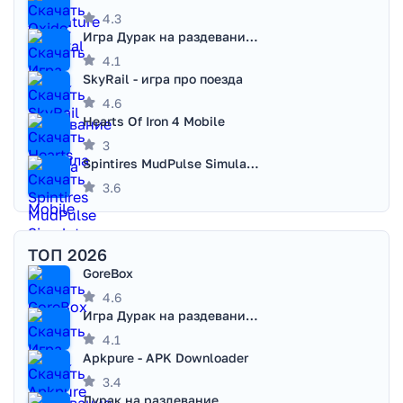
4.3
Игра Дурак на раздевание - Правила игры
4.1
SkyRail - игра про поезда
4.6
Hearts Of Iron 4 Mobile
3
Spintires MudPulse Simulator
3.6
ТОП 2026
GoreBox
4.6
Игра Дурак на раздевание - Правила игры
4.1
Apkpure - APK Downloader
3.4
Дурак на раздевание