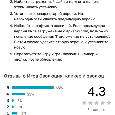
Найдите загруженный файл и нажмите на него,
достигайте новых вершин.
чтобы начать установку.
Установите поверх старой версии. Нет
Важно понимать, что эволюция считается постоянным
необходимости удалять предыдущую версию.
процессом. Логичное завершение игры не наступает после
открытия человека. Изменения будут происходить до тех
Избегайте конфликта подписей. Если предыдущая
пор, пока жизнь не прекратит свое существование.
версия была загружена не с apkshki.com, возможно
появление сообщения 'Приложение не установлено'.
Как установить
В этом случае удалите старую версию и установите
новую.
Бесплатно скачать Game of Evolution: Idle Clicker на свой
Перезапустите игру Игра Эволюция: кликер и
телефон версии Андроид вы сможете напрямую с нашего
эволюц после обновления.
сайта. Для этого достаточно загрузить соответствующий
APK-файл и произвести установку микроскопического
мира в вашем телефоне. Подключения к интернету не
Отзывы о Игра Эволюция: кликер и эволюц
является обязательным, но игроки всегда могут
4.3
переместить прогресс в свое облачное хранилище.
5
65%
4
21%
Все приложения и игры на нашем сайте проходят
3
3%
обязательную проверку антивирусом с последними
2
3%
сигнатурами.
34 оценок
1
9%