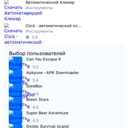
Автоматический Кликер
Инструменты
2.9
Click - автоматический кликер
Инструменты
3.6
Выбор пользователей
Can You Escape 6
3.3
Apkpure - APK Downloader
3.4
GoreBox
4.6
Brawl Stars
4.5
Super Bear Adventure
4.5
Oxide: Survival Island