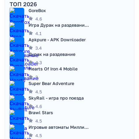
ТОП 2026
GoreBox
4.6
Игра Дурак на раздевание - Правила игры
4.1
Apkpure - APK Downloader
3.4
Дурак на раздевание
4.3
Hearts Of Iron 4 Mobile
3
Super Bear Adventure
4.5
SkyRail - игра про поезда
4.6
Brawl Stars
4.5
Игровые автоматы Миллионер
4.5