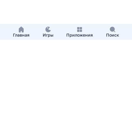
Главная
Игры
Приложения
Поиск
Добавить приложение
О нас
Контакты
APKshki.com. Все права защищены, копирование
материалов разрешенно только с указанием активной