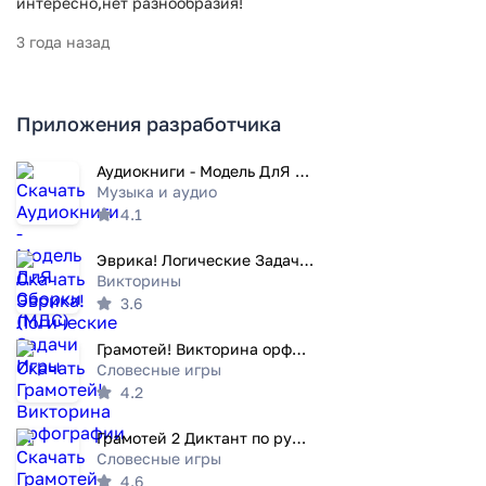
интересно,нет разнообразия!
3 года назад
Приложения разработчика
Аудиокниги - Модель ДлЯ Сборки (МДС)
Музыка и аудио
4.1
Эврика! Логические Задачи Игры
Викторины
3.6
Грамотей! Викторина орфографии
Словесные игры
4.2
Грамотей 2 Диктант по русскому
Словесные игры
4.6