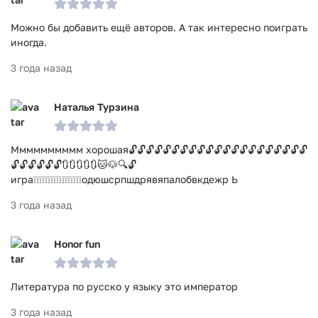
Можно бы добавить ещё авторов. А так интересно поиграть
иногда.
3 года назад
Наталья Турзина
Мммммммммм хорошая🔓🔓🔓🔓🔓🔓🔓🔓🔓🔓🔓🔓🔓🔓🔓🔓🔓🔓🔓🔓🔓
🔓🔓🔓🔓🔓🔓🔃🔃🔃🔃🔃🐱🐶🔍🔓
игра❕❕❕❕❕❕❕❕❕❕❕❕❕❕❕❕❕одюшсрпшдрявяпалобвкдежр Ь
3 года назад
Honor fun
Литература по русско у языку это император
3 года назад