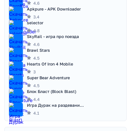
4.6
Apkpure - APK Downloader
3.4
selector
4.8
SkyRail - игра про поезда
4.6
Brawl Stars
4.5
Hearts Of Iron 4 Mobile
3
Super Bear Adventure
4.5
Блок Бласт (Block Blast)
4.4
Игра Дурак на раздевание - Правила игры
4.1