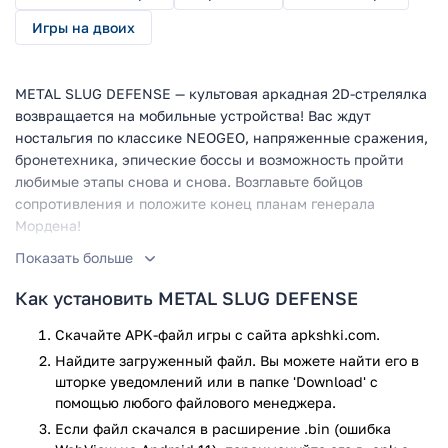
Игры на двоих
METAL SLUG DEFENSE — культовая аркадная 2D-стрелялка
возвращается на мобильные устройства! Вас ждут
ностальгия по классике NEOGEO, напряженные сражения,
бронетехника, эпические боссы и возможность пройти
любимые этапы снова и снова. Возглавьте бойцов
сопротивления и положите конец планам генерала
Мордена!
Показать больше
Игровой процесс
Как установить METAL SLUG DEFENSE
Вы управляете командой бойцов, проходящих этап за
этапом, расстреливая волны врагов. Каждый уровень —
Скачайте APK-файл игры с сайта apkshki.com.
это уникальное поле битвы, полное взрывов, неожиданных
Найдите загруженный файл. Вы можете найти его в
атак и спасенных пленных. Ваш главный помощник —
шторке уведомлений или в папке 'Download' с
многоцелевой танк Metal Slug, оснащенный пушками,
помощью любого файлового менеджера.
вулканом, функцией прыжка и даже тараном. Используйте
Если файл скачался в расширение .bin (ошибка
комбо-атаки, уклоняйтесь от выстрелов и активируйте