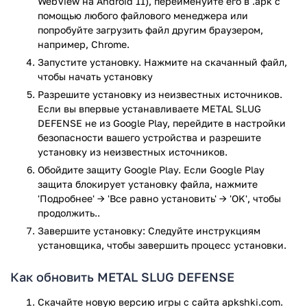
WebView на Android 11), переименуйте его в .apk с
Атаку Slug’а, чтобы нанести сокрушительный урон. В
помощью любого файлового менеджера или
режиме миссий вы можете выбирать конкретные уровни
попробуйте загрузить файл другим браузером,
для тренировки и прохождения. А если станет скучно
например, Chrome.
одному — подключайте друга через Bluetooth и сражайтесь
Запустите установку. Нажмите на скачанный файл,
плечом к плечу в кооперативном режиме.
чтобы начать установку
Разрешите установку из неизвестных источников.
Особенности
Если вы впервые устанавливаете METAL SLUG
DEFENSE не из Google Play, перейдите в настройки
Идеальный порт легендарной NEOGEO-игры —
безопасности вашего устройства и разрешите
полноценный аркадный режим и уникальный
установку из неизвестных источников.
«Режим миссий».
Обойдите защиту Google Play. Если Google Play
Интерактивные поля сражений — спасайте пленных,
защита блокирует установку файла, нажмите
получайте бонусы и секретные предметы.
'Подробнее' → 'Все равно установить' → 'OK', чтобы
Легендарный танк Metal Slug — стреляйте, прыгайте,
продолжить..
уклоняйтесь, тараньте — управляйте мощнейшей
Завершите установку: Следуйте инструкциям
машиной войны.
установщика, чтобы завершить процесс установки.
Гибкое управление — автострельба и настраиваемое
расположение кнопок для комфортной игры.
Как обновить METAL SLUG DEFENSE
Кооператив по Bluetooth — играйте вдвоем и
получайте вдвое больше удовольствия.
Скачайте новую версию игры с сайта apkshki.com.