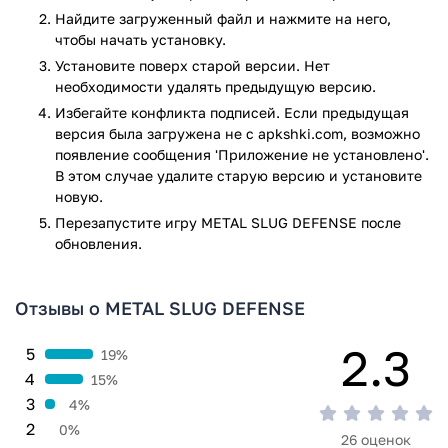
Найдите загруженный файл и нажмите на него,
METAL SLUG DEFENSE — это идеальный подарок для
чтобы начать установку.
поклонников ретро-игр и классических аркад. Здесь есть
Установите поверх старой версии. Нет
все: взрывы, танки, героизм, юмор и динамичный
необходимости удалять предыдущую версию.
геймплей. Если вы хотите испытать ностальгию по золотым
Избегайте конфликта подписей. Если предыдущая
временам NEOGEO или просто ищете бодрую стрелялку на
версия была загружена не с apkshki.com, возможно
мобильный — эта игра определенно стоит вашего
появление сообщения 'Приложение не установлено'.
внимания. Вперед, солдат — Анти-Морден альянс ждет вас!
В этом случае удалите старую версию и установите
новую.
Игра METAL SLUG DEFENSE прошла проверку антивирусом
Перезапустите игру METAL SLUG DEFENSE после
VirusTotal. В результате проверки по всем последним
обновления.
сигнатурам заражения файлов не выявлено.
Отзывы о METAL SLUG DEFENSE
2.3
5
19%
4
15%
3
4%
2
0%
26 оценок