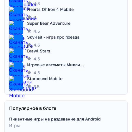
4.3
Hearts Of Iron 4 Mobile
3
Super Bear Adventure
4.5
SkyRail - игра про поезда
4.6
Brawl Stars
4.5
Игровые автоматы Миллионер
4.5
Starbound Mobile
3.5
Популярное в блоге
Пикантные игры на раздевание для Android
Игры