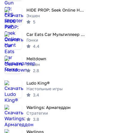
HIDE PROP: Seek Online Hunt
Экшен
5
Car Eats Car Мультиплеер Гонка
Гонки
4.4
Meltdown
Экшен
2.8
Ludo King®
Настольные игры
3.4
Warlings: Армагеддон
Стратегии
3.8
Warlings