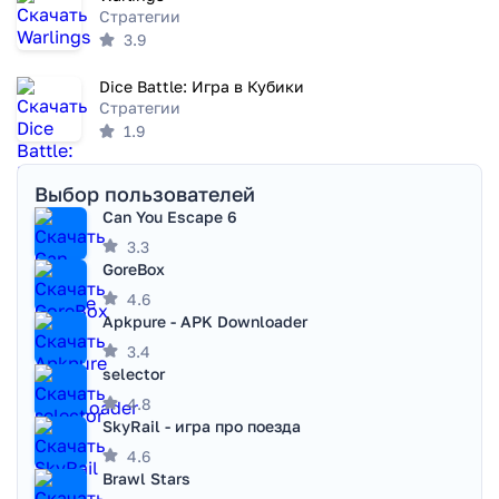
Стратегии
3.9
Dice Battle: Игра в Кубики
Стратегии
1.9
Выбор пользователей
Can You Escape 6
3.3
GoreBox
4.6
Apkpure - APK Downloader
3.4
selector
4.8
SkyRail - игра про поезда
4.6
Brawl Stars