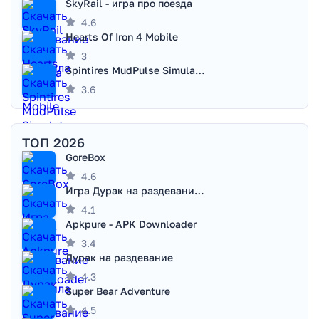
SkyRail - игра про поезда
4.6
Hearts Of Iron 4 Mobile
3
Spintires MudPulse Simulator
3.6
ТОП 2026
GoreBox
4.6
Игра Дурак на раздевание - Правила игры
4.1
Apkpure - APK Downloader
3.4
Дурак на раздевание
4.3
Super Bear Adventure
4.5