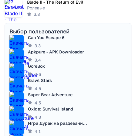
Blade II - The Return of Evil
Ролевые
3.8
Выбор пользователей
Can You Escape 6
3.3
Apkpure - APK Downloader
3.4
GoreBox
4.6
Brawl Stars
4.5
Super Bear Adventure
4.5
Oxide: Survival Island
4.3
Игра Дурак на раздевание - Правила игры
4.1