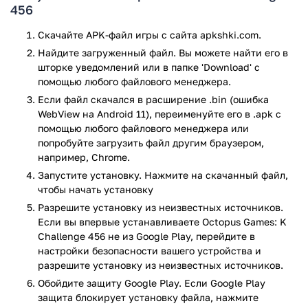
остановку по сигналу, прыжки по платформам и
456
логические этапы. Уровни отличаются по сложности и
требуют адаптации. Приложение предлагает простой
Скачайте APK-файл игры с сайта apkshki.com.
интерфейс и понятные элементы управления.
Найдите загруженный файл. Вы можете найти его в
Предусмотрена система очков и постепенное усложнение
шторке уведомлений или в папке 'Download' с
задач. Отдельные этапы могут запускаться повторно для
помощью любого файлового менеджера.
улучшения результата.
Если файл скачался в расширение .bin (ошибка
WebView на Android 11), переименуйте его в .apk с
Octopus Games: K Challenge 456 подойдёт для
помощью любого файлового менеджера или
пользователей, ищущих динамичную аркаду с элементами
попробуйте загрузить файл другим браузером,
реакции и внимательности. Игра предлагает понятный
например, Chrome.
формат и запоминающиеся уровни, способные увлечь на
Запустите установку. Нажмите на скачанный файл,
короткое время. Несмотря на упрощённую механику, она
чтобы начать установку
обеспечивает достойное развлечение без сложных
Разрешите установку из неизвестных источников.
настроек.
Если вы впервые устанавливаете Octopus Games: K
Игра Octopus Games: K Challenge 456 прошла проверку
Challenge 456 не из Google Play, перейдите в
антивирусом VirusTotal. В результате проверки по всем
настройки безопасности вашего устройства и
последним сигнатурам заражения файлов не выявлено.
разрешите установку из неизвестных источников.
Обойдите защиту Google Play. Если Google Play
защита блокирует установку файла, нажмите