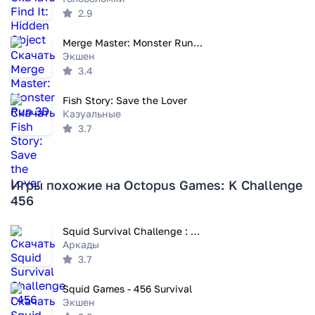
2.9
Merge Master: Monster Run 3D
Экшен
3.4
Fish Story: Save the Lover
Казуальные
3.7
Игры похожие на Octopus Games: K Challenge
456
Squid Survival Challenge : 456
Аркады
3.7
Squid Games - 456 Survival
Экшен