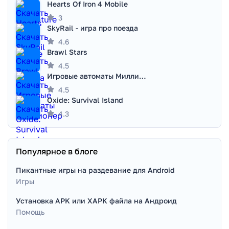
Hearts Of Iron 4 Mobile
3
SkyRail - игра про поезда
4.6
Brawl Stars
4.5
Игровые автоматы Миллионер
4.5
Oxide: Survival Island
4.3
Популярное в блоге
Пикантные игры на раздевание для Android
Игры
Установка APK или XAPK файла на Андроид
Помощь