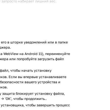
у запросто набирает лишний вес.
возможностью проверить, насколько ваш
вотного. Плюс это отличный вариант не
 его уютном домике, дарите подарки и
ут невероятно рады такому другу.
его в шторке уведомлений или в папке
 В результате проверки по всем
джера.
ено.
а WebView на Android 11), переименуйте
джера или попробуйте загрузить файл
файл, чтобы начать установку
ков. Если вы впервые устанавливаете
и безопасности вашего устройства и
ков.
ay защита блокирует установку файла,
 → 'OK', чтобы продолжить..
 установщика, чтобы завершить процесс