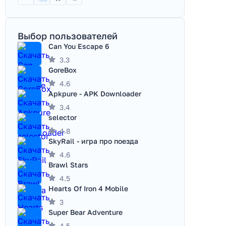
Выбор пользователей
Can You Escape 6
3.3
GoreBox
4.6
Apkpure - APK Downloader
3.4
selector
4.8
SkyRail - игра про поезда
4.6
Brawl Stars
4.5
Hearts Of Iron 4 Mobile
3
Super Bear Adventure
4.5