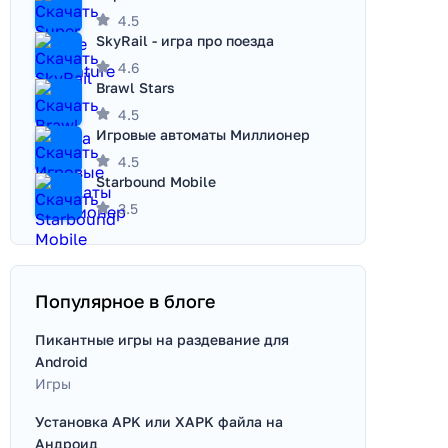
4.5
SkyRail - игра про поезда
4.6
Brawl Stars
4.5
Игровые автоматы Миллионер
4.5
Starbound Mobile
3.5
Популярное в блоге
Пикантные игры на раздевание для
Android
Игры
Установка APK или XAPK файла на
Андроид