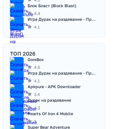
Блок Бласт (Block Blast)
4.4
Игра Дурак на раздевание - Правила игры
4.1
ТОП 2026
GoreBox
4.6
Игра Дурак на раздевание - Правила игры
4.1
Apkpure - APK Downloader
3.4
Дурак на раздевание
4.3
Hearts Of Iron 4 Mobile
3
Super Bear Adventure