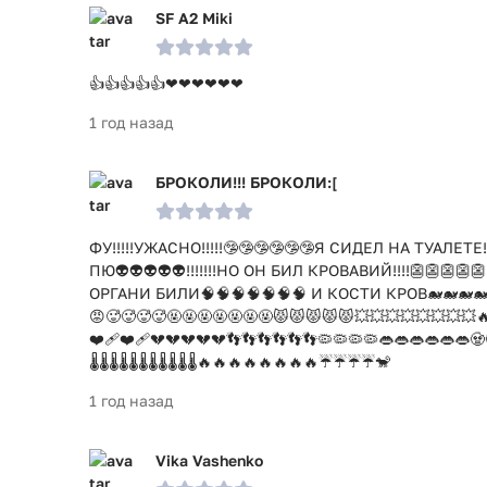
SF A2 Miki
👍👍👍👍👍❤❤❤❤❤❤
1 год назад
БРОКОЛИ!!! БРОКОЛИ:[
ФУ!!!!!УЖАСНО!!!!!🤥🤥🤥🤥🤥🤥Я СИДЕЛ НА ТУАЛЕТЕ!
ПЮ👽👽👽👽👽!!!!!!!НО ОН БИЛ КРОВАВИЙ!!!!👺👺👺👺
ОРГАНИ БИЛИ🧠🧠🧠🧠🧠🧠🧠 И КОСТИ КРОВ🐋🐋🐋
😡🥵🥵🥵🥵🤬🤬🤬🤬🤬🤬🤬😾😾😾😾😾💥💥💥💥💥💥💥💥🔥
❤️‍🩹❤️‍🩹💔💔💔💔💔👣👣👣👣👣👣🦠🦠🦠🦠👄👄👄👄👄👄🧟
🌡️🌡️🌡️🌡️🌡️🌡️🌡️🌡️🌡️🌡️🌡️🔥🔥🔥🔥🔥🔥🔥🔥☔☔☔☔🐒
1 год назад
Vika Vashenko