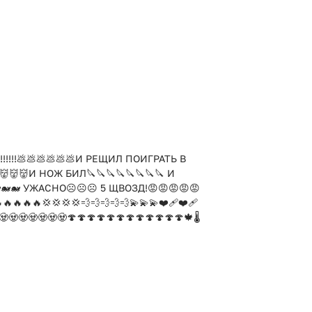
!!!!!!💩💩💩💩💩💩И РЕЩИЛ ПОИГРАТЬ В
👺👹👹👹И НОЖ БИЛ🔪🔪🔪🔪🔪🔪🔪🔪 И
🐋🐋 УЖАСНО☹️☹️☹️ 5 ЩВОЗД!😡😡😡😡😡
🔥🔥🔥🔥💢💢💢💢💨💨💨💨💨💫💫💫❤️‍🩹❤️‍🩹
🧟🧟🧟🧟🧟🧟🧟🍄🍄🍄🍄🍄🍄🍄🍄🍄🍄🍄🍄🍁🌡️