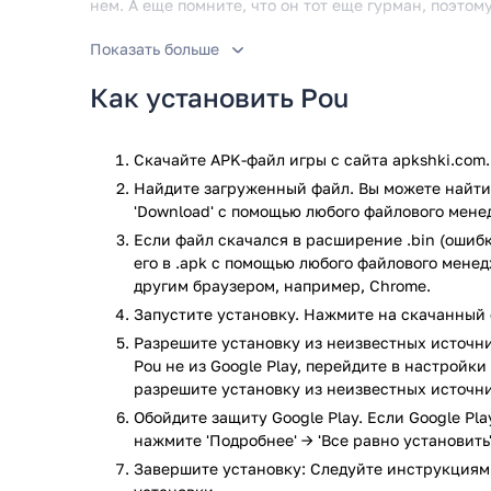
нем. А еще помните, что он тот еще гурман, поэтом
Пусть ваш уникальный питомец станет другом или 
Показать больше
ребенок готов стать хозяином более серьезного жи
Как установить Pou
скучать, реализовать свою жажду дарить заботу.
Радуйтесь когда ваш друг растет, меняйте дизайн в
удивляйте. Как минимум все ценители тамагочи буд
Скачайте APK-файл игры с сайта apkshki.com.
Найдите загруженный файл. Вы можете найти 
Игра Pou прошла проверку антивирусом VirusTotal.
'Download' с помощью любого файлового мене
последним сигнатурам заражения файлов не выявл
Если файл скачался в расширение .bin (ошибк
его в .apk с помощью любого файлового мене
другим браузером, например, Chrome.
Запустите установку. Нажмите на скачанный 
Разрешите установку из неизвестных источни
Pou не из Google Play, перейдите в настройк
разрешите установку из неизвестных источни
Обойдите защиту Google Play. Если Google Pl
нажмите 'Подробнее' → 'Все равно установить'
Завершите установку: Следуйте инструкциям