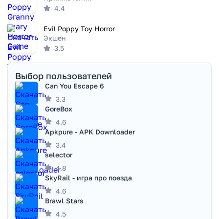
4.4
Evil Poppy Toy Horror
Экшен
3.5
Выбор пользователей
Can You Escape 6
3.3
GoreBox
4.6
Apkpure - APK Downloader
3.4
selector
4.8
SkyRail - игра про поезда
4.6
Brawl Stars
4.5