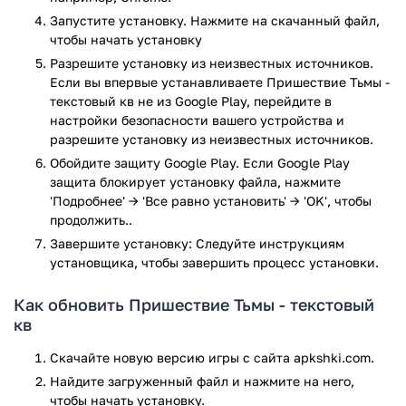
игры:
Запустите установку. Нажмите на скачанный файл,
чтобы начать установку
Возможность выбрать профессию.
Разрешите установку из неизвестных источников.
Взаимодействие с соседями, каждый из которых
Если вы впервые устанавливаете Пришествие Тьмы -
обладает своим уникальным характером.
текстовый кв не из Google Play, перейдите в
Необходимость защищать и развивать базу.
настройки безопасности вашего устройства и
Поиск инструментов, пищи и лекарства от
разрешите установку из неизвестных источников.
таинственной заразы, во время вылазок.
Обойдите защиту Google Play. Если Google Play
Наличие кооперативных миссий для игры вместе с
защита блокирует установку файла, нажмите
друзьями.
'Подробнее' → 'Все равно установить' → 'OK', чтобы
Несколько концовок.
продолжить..
Игра полностью на русском языке.
Завершите установку: Следуйте инструкциям
Возможность играть на телефонах и планшетах.
установщика, чтобы завершить процесс установки.
Играть можно совершенно бесплатно.
Ищете увлекательный текстовый квест на свой смартфон?
Как обновить Пришествие Тьмы - текстовый
Тогда скачайте игру Пришествие Тьмы для Android.
кв
Игра Пришествие Тьмы - текстовый кв прошла проверку
Скачайте новую версию игры с сайта apkshki.com.
антивирусом VirusTotal. В результате проверки по всем
Найдите загруженный файл и нажмите на него,
последним сигнатурам заражения файлов не выявлено.
чтобы начать установку.