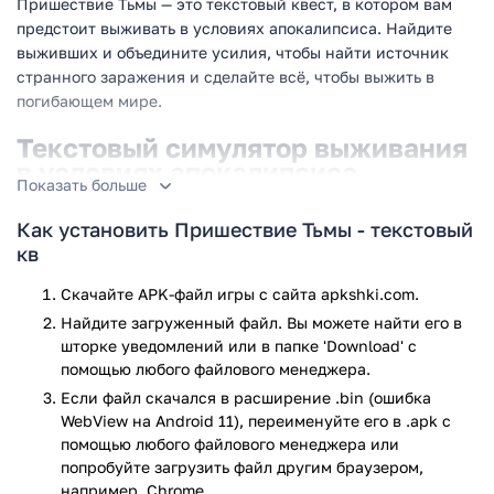
Пришествие Тьмы — это текстовый квест, в котором вам
предстоит выживать в условиях апокалипсиса. Найдите
выживших и объедините усилия, чтобы найти источник
странного заражения и сделайте всё, чтобы выжить в
погибающем мире.
Текстовый симулятор выживания
в условиях апокалипсиса
Показать больше
В этой игре, вам предстоит помочь обычному студенту
Как установить Пришествие Тьмы - текстовый
выжить в самом сердце апокалипсиса. Объедините усилия
кв
с соседями, чтобы защитить то немногое, что осталось от
вашего дома. Но нельзя слишком долго сидеть в четырёх
Скачайте APK-файл игры с сайта apkshki.com.
стенах: чтобы выжить, вам придётся устраивать вылазки и
Найдите загруженный файл. Вы можете найти его в
добывать пропитание, медикаменты и инструменты, не
шторке уведомлений или в папке 'Download' с
говоря уже о поиске способа предотвращения глобальной
помощью любого файлового менеджера.
катастрофы. Найдите способ вылечить странную заразу,
Если файл скачался в расширение .bin (ошибка
поразившую мир и узнайте причины её возникновения, в
WebView на Android 11), переименуйте его в .apk с
этой увлекательной мобильной игре.
помощью любого файлового менеджера или
попробуйте загрузить файл другим браузером,
Что вас ожидает в последней версии
например, Chrome.