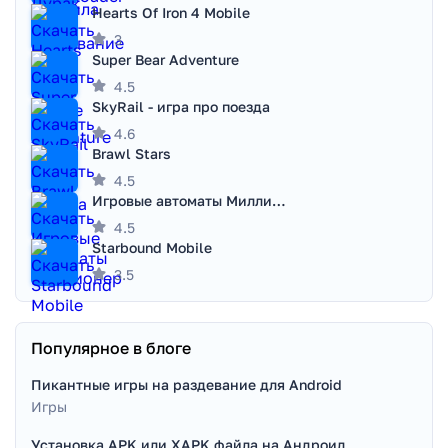
Hearts Of Iron 4 Mobile
3
Super Bear Adventure
4.5
SkyRail - игра про поезда
4.6
Brawl Stars
4.5
Игровые автоматы Миллионер
4.5
Starbound Mobile
3.5
Популярное в блоге
Пикантные игры на раздевание для Android
Игры
Установка APK или XAPK файла на Андроид