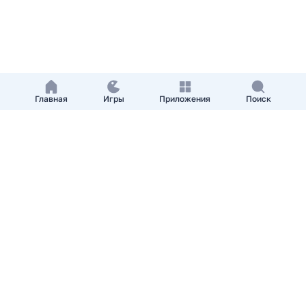
Главная
Игры
Приложения
Поиск
Добавить приложение
О нас
Контакты
APKshki.com. Все права защищены, копирование